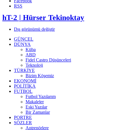
Facebook
RSS
hT-2 | Hürser Tekinoktay
Dış görünümü değiştir
GÜNCEL
DÜNYA
Küba
ABD
Fidel Castro Düşünceleri
Teknoloji
TÜRKİYE
Bizim Köşemiz
EKONOMİ
POLİTİKA
FUTBOL
Futbol Yazılarım
Makaleler
Eski Yazılar
Bir Zamanlar
PORTRE
SÖZLER
Antrenörlere