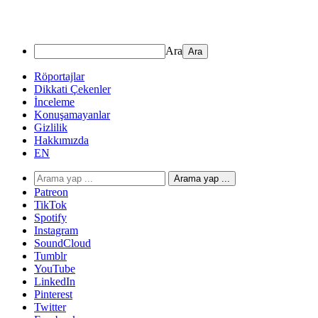
Ara
Röportajlar
Dikkati Çekenler
İnceleme
Konuşamayanlar
Gizlilik
Hakkımızda
EN
Arama yap ...
Patreon
TikTok
Spotify
Instagram
SoundCloud
Tumblr
YouTube
LinkedIn
Pinterest
Twitter