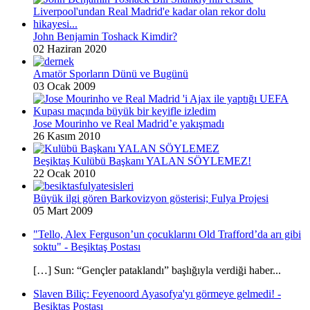
John Benjamin Toshack Kimdir?
02 Haziran 2020
Amatör Sporların Dünü ve Bugünü
03 Ocak 2009
Jose Mourinho ve Real Madrid’e yakışmadı
26 Kasım 2010
Beşiktaş Kulübü Başkanı YALAN SÖYLEMEZ!
22 Ocak 2010
Büyük ilgi gören Barkovizyon gösterisi; Fulya Projesi
05 Mart 2009
"Tello, Alex Ferguson’un çocuklarını Old Trafford’da arı gibi
soktu" - Beşiktaş Postası
[…] Sun: “Gençler pataklandı” başlığıyla verdiği haber...
Slaven Biliç: Feyenoord Ayasofya'yı görmeye gelmedi! -
Beşiktaş Postası