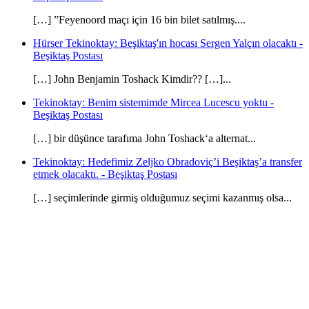
[…] ”Feyenoord maçı için 16 bin bilet satılmış....
Hürser Tekinoktay: Beşiktaş'ın hocası Sergen Yalçın olacaktı -
Beşiktaş Postası
[…] John Benjamin Toshack Kimdir?? […]...
Tekinoktay: Benim sistemimde Mircea Lucescu yoktu -
Beşiktaş Postası
[…] bir düşünce tarafıma John Toshack‘a alternat...
Tekinoktay: Hedefimiz Zeljko Obradoviç’i Beşiktaş’a transfer
etmek olacaktı. - Beşiktaş Postası
[…] seçimlerinde girmiş olduğumuz seçimi kazanmış olsa...