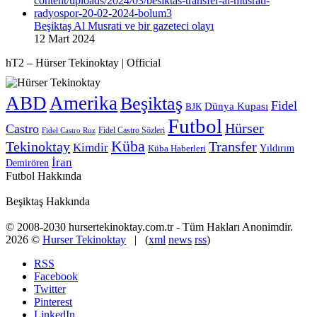
Beşiktaş Al Musrati ve bir gazeteci olayı
12 Mart 2024
hT2 – Hürser Tekinoktay | Official
ABD
Amerika
Beşiktaş
Fidel
Dünya Kupası
BJK
Futbol
Hürser
Castro
Fidel Castro Sözleri
Fidel Castro Ruz
Küba
Tekinoktay
Transfer
Kimdir
Yıldırım
Küba Haberleri
İran
Demirören
Futbol Hakkında
Beşiktaş Hakkında
© 2008-2030 hursertekinoktay.com.tr - Tüm Hakları Anonimdir.
2026 ©
Hurser Tekinoktay
| (
xml
news
rss
)
RSS
Facebook
Twitter
Pinterest
LinkedIn