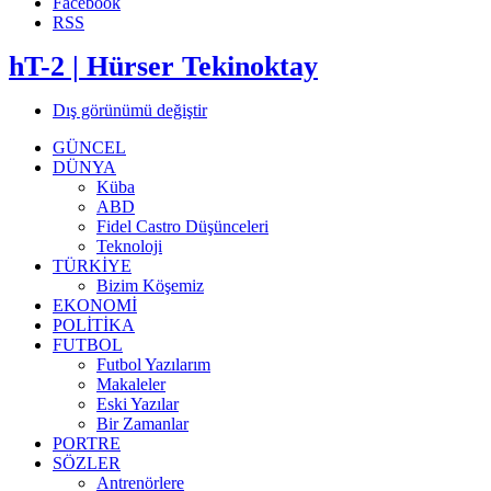
Facebook
RSS
hT-2 | Hürser Tekinoktay
Dış görünümü değiştir
GÜNCEL
DÜNYA
Küba
ABD
Fidel Castro Düşünceleri
Teknoloji
TÜRKİYE
Bizim Köşemiz
EKONOMİ
POLİTİKA
FUTBOL
Futbol Yazılarım
Makaleler
Eski Yazılar
Bir Zamanlar
PORTRE
SÖZLER
Antrenörlere