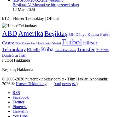
Beşiktaş Al Musrati ve bir gazeteci olayı
12 Mart 2024
hT2 – Hürser Tekinoktay | Official
ABD
Amerika
Beşiktaş
Fidel
Dünya Kupası
BJK
Futbol
Hürser
Castro
Fidel Castro Sözleri
Fidel Castro Ruz
Küba
Tekinoktay
Transfer
Kimdir
Yıldırım
Küba Haberleri
İran
Demirören
Futbol Hakkında
Beşiktaş Hakkında
© 2008-2030 hursertekinoktay.com.tr - Tüm Hakları Anonimdir.
2026 ©
Hurser Tekinoktay
| (
xml
news
rss
)
RSS
Facebook
Twitter
Pinterest
LinkedIn
YouTube