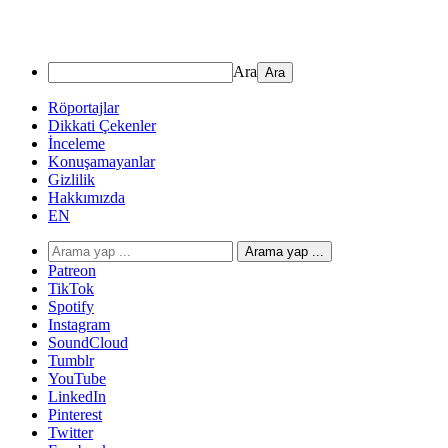
Ara
Röportajlar
Dikkati Çekenler
İnceleme
Konuşamayanlar
Gizlilik
Hakkımızda
EN
Arama yap ...
Patreon
TikTok
Spotify
Instagram
SoundCloud
Tumblr
YouTube
LinkedIn
Pinterest
Twitter