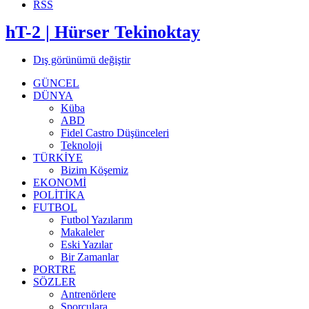
RSS
hT-2 | Hürser Tekinoktay
Dış görünümü değiştir
GÜNCEL
DÜNYA
Küba
ABD
Fidel Castro Düşünceleri
Teknoloji
TÜRKİYE
Bizim Köşemiz
EKONOMİ
POLİTİKA
FUTBOL
Futbol Yazılarım
Makaleler
Eski Yazılar
Bir Zamanlar
PORTRE
SÖZLER
Antrenörlere
Sporculara