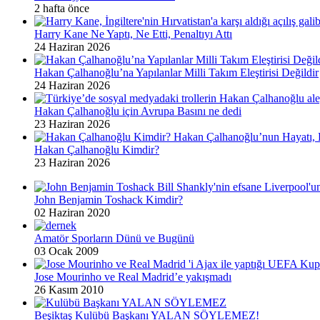
2 hafta önce
Harry Kane Ne Yaptı, Ne Etti, Penaltıyı Attı
24 Haziran 2026
Hakan Çalhanoğlu’na Yapılanlar Milli Takım Eleştirisi Değildir
24 Haziran 2026
Hakan Çalhanoğlu için Avrupa Basını ne dedi
23 Haziran 2026
Hakan Çalhanoğlu Kimdir?
23 Haziran 2026
John Benjamin Toshack Kimdir?
02 Haziran 2020
Amatör Sporların Dünü ve Bugünü
03 Ocak 2009
Jose Mourinho ve Real Madrid’e yakışmadı
26 Kasım 2010
Beşiktaş Kulübü Başkanı YALAN SÖYLEMEZ!