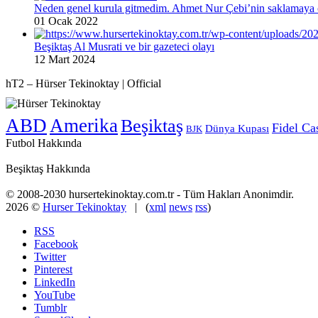
Neden genel kurula gitmedim. Ahmet Nur Çebi’nin saklamaya ç
01 Ocak 2022
Beşiktaş Al Musrati ve bir gazeteci olayı
12 Mart 2024
hT2 – Hürser Tekinoktay | Official
ABD
Amerika
Beşiktaş
Fidel Ca
Dünya Kupası
BJK
Futbol Hakkında
Beşiktaş Hakkında
© 2008-2030 hursertekinoktay.com.tr - Tüm Hakları Anonimdir.
2026 ©
Hurser Tekinoktay
| (
xml
news
rss
)
RSS
Facebook
Twitter
Pinterest
LinkedIn
YouTube
Tumblr