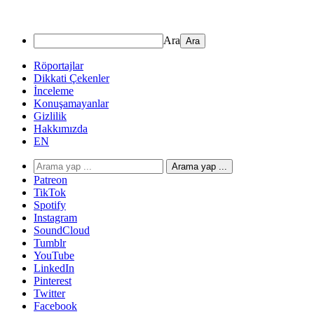
Ara
Röportajlar
Dikkati Çekenler
İnceleme
Konuşamayanlar
Gizlilik
Hakkımızda
EN
Arama yap ...
Patreon
TikTok
Spotify
Instagram
SoundCloud
Tumblr
YouTube
LinkedIn
Pinterest
Twitter
Facebook