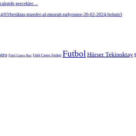
alıştığı gerçekler…
Futbol
Hürser Tekinoktay
stro
Fidel Castro Sözleri
Fidel Castro Ruz