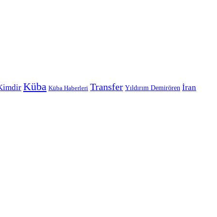
Küba
Transfer
Kimdir
İran
Yıldırım Demirören
Küba Haberleri