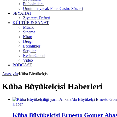
Futbolculara
Unutulmayacak Fidel Castro Sözleri
SEYAHAT
Ziyaretçi Defteri
KÜLTÜR & SANAT
Müzik
Sinema
Kitap
Dergi
Etkinlikler
Sergiler
Resim Galeri
Video
PODCAST
Anasayfa
/
Küba Büyükelçisi
Küba Büyükelçisi Haberleri
Haber
Küba Büyükelçisi Ernesto Gomez Abasc