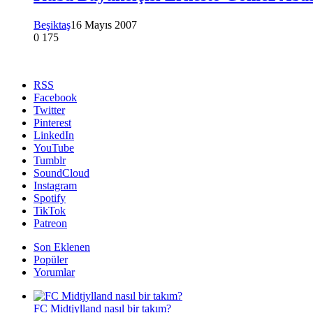
Beşiktaş
16 Mayıs 2007
0
175
RSS
Facebook
Twitter
Pinterest
LinkedIn
YouTube
Tumblr
SoundCloud
Instagram
Spotify
TikTok
Patreon
Son Eklenen
Popüler
Yorumlar
FC Midtjylland nasıl bir takım?