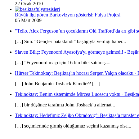
22 Ocak 2010
Büyük ilgi gören Barkovizyon gösterisi; Fulya Projesi
05 Mart 2009
"Tello, Alex Ferguson’un çocuklarını Old Trafford’da arı gibi s
[…] Sun: “Gençler pataklandı” başlığıyla verdiği haber...
Slaven Biliç: Feyenoord Ayasofya'yı görmeye gelmedi! - Beşikt
[…] ”Feyenoord maçı için 16 bin bilet satılmış....
Hürser Tekinoktay: Beşiktaş'ın hocası Sergen Yalçın olacaktı - 
[…] John Benjamin Toshack Kimdir?? […]...
Tekinoktay: Benim sistemimde Mircea Lucescu yoktu - Beşikta
[…] bir düşünce tarafıma John Toshack‘a alternat...
Tekinoktay: Hedefimiz Zeljko Obradoviç’i Beşiktaş’a transfer et
[…] seçimlerinde girmiş olduğumuz seçimi kazanmış olsa...