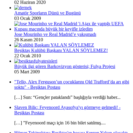
02 Haziran 2020
Amatör Sporların Dünü ve Bugünü
03 Ocak 2009
Jose Mourinho ve Real Madrid’e yakışmadı
26 Kasım 2010
Beşiktaş Kulübü Başkanı YALAN SÖYLEMEZ!
22 Ocak 2010
Büyük ilgi gören Barkovizyon gösterisi; Fulya Projesi
05 Mart 2009
"Tello, Alex Ferguson’un çocuklarını Old Trafford’da arı gibi
soktu" - Beşiktaş Postası
[…] Sun: “Gençler pataklandı” başlığıyla verdiği haber...
Slaven Biliç: Feyenoord Ayasofya'yı görmeye gelmedi! -
Beşiktaş Postası
[…] ”Feyenoord maçı için 16 bin bilet satılmış....
Hürser Tekinoktay: Beşiktaş'ın hocası Sergen Yalçın olacaktı -