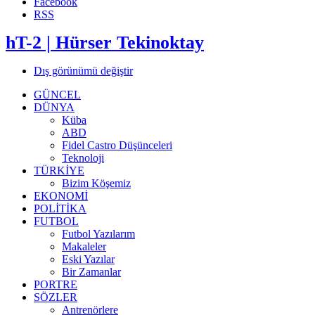
Facebook
RSS
hT-2 | Hürser Tekinoktay
Dış görünümü değiştir
GÜNCEL
DÜNYA
Küba
ABD
Fidel Castro Düşünceleri
Teknoloji
TÜRKİYE
Bizim Köşemiz
EKONOMİ
POLİTİKA
FUTBOL
Futbol Yazılarım
Makaleler
Eski Yazılar
Bir Zamanlar
PORTRE
SÖZLER
Antrenörlere