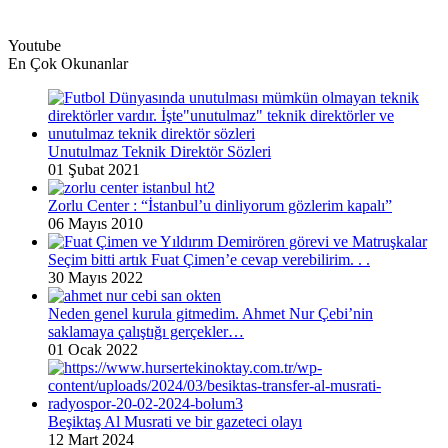
Youtube
En Çok Okunanlar
Unutulmaz Teknik Direktör Sözleri
01 Şubat 2021
Zorlu Center : “İstanbul’u dinliyorum gözlerim kapalı”
06 Mayıs 2010
Seçim bitti artık Fuat Çimen’e cevap verebilirim. . .
30 Mayıs 2022
Neden genel kurula gitmedim. Ahmet Nur Çebi’nin
saklamaya çalıştığı gerçekler…
01 Ocak 2022
Beşiktaş Al Musrati ve bir gazeteci olayı
12 Mart 2024