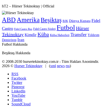
hT2 – Hürser Tekinoktay | Official
ABD
Amerika
Beşiktaş
Fidel
Dünya Kupası
BJK
Futbol
Hürser
Castro
Fidel Castro Sözleri
Fidel Castro Ruz
Küba
Tekinoktay
Transfer
Kimdir
Yıldırım
Küba Haberleri
İran
Demirören
Futbol Hakkında
Beşiktaş Hakkında
© 2008-2030 hursertekinoktay.com.tr - Tüm Hakları Anonimdir.
2026 ©
Hurser Tekinoktay
| (
xml
news
rss
)
RSS
Facebook
Twitter
Pinterest
LinkedIn
YouTube
Tumblr
SoundCloud