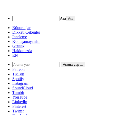
Ara
Röportajlar
Dikkati Çekenler
İnceleme
Konuşamayanlar
Gizlilik
Hakkımızda
EN
Arama yap ...
Patreon
TikTok
Spotify
Instagram
SoundCloud
Tumblr
YouTube
LinkedIn
Pinterest
Twitter