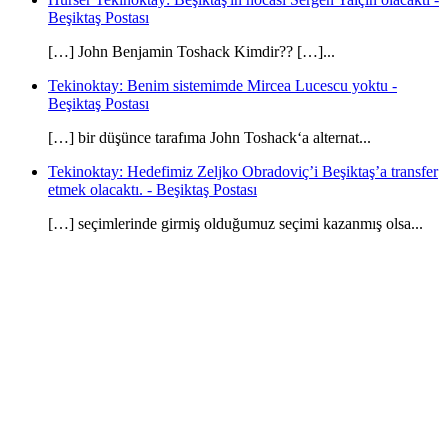
Beşiktaş Postası
[…] John Benjamin Toshack Kimdir?? […]...
Tekinoktay: Benim sistemimde Mircea Lucescu yoktu -
Beşiktaş Postası
[…] bir düşünce tarafıma John Toshack‘a alternat...
Tekinoktay: Hedefimiz Zeljko Obradoviç’i Beşiktaş’a transfer
etmek olacaktı. - Beşiktaş Postası
[…] seçimlerinde girmiş olduğumuz seçimi kazanmış olsa...