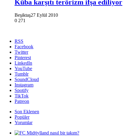
Küba karşıtı terörizm ifşa ediliyor
Beşiktaş
27 Eylül 2010
0
271
RSS
Facebook
Twitter
Pinterest
LinkedIn
YouTube
Tumblr
SoundCloud
Instagram
Spotify
TikTok
Patreon
Son Eklenen
Popüler
Yorumlar