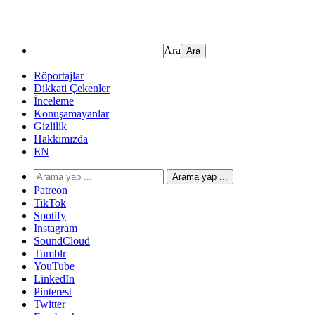
Ara
Röportajlar
Dikkati Çekenler
İnceleme
Konuşamayanlar
Gizlilik
Hakkımızda
EN
Arama yap ...
Patreon
TikTok
Spotify
Instagram
SoundCloud
Tumblr
YouTube
LinkedIn
Pinterest
Twitter