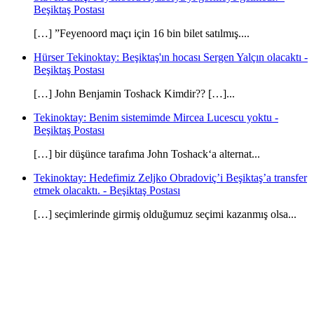
Beşiktaş Postası
[…] ”Feyenoord maçı için 16 bin bilet satılmış....
Hürser Tekinoktay: Beşiktaş'ın hocası Sergen Yalçın olacaktı -
Beşiktaş Postası
[…] John Benjamin Toshack Kimdir?? […]...
Tekinoktay: Benim sistemimde Mircea Lucescu yoktu -
Beşiktaş Postası
[…] bir düşünce tarafıma John Toshack‘a alternat...
Tekinoktay: Hedefimiz Zeljko Obradoviç’i Beşiktaş’a transfer
etmek olacaktı. - Beşiktaş Postası
[…] seçimlerinde girmiş olduğumuz seçimi kazanmış olsa...