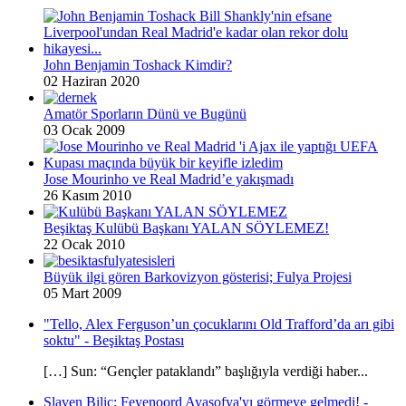
John Benjamin Toshack Kimdir?
02 Haziran 2020
Amatör Sporların Dünü ve Bugünü
03 Ocak 2009
Jose Mourinho ve Real Madrid’e yakışmadı
26 Kasım 2010
Beşiktaş Kulübü Başkanı YALAN SÖYLEMEZ!
22 Ocak 2010
Büyük ilgi gören Barkovizyon gösterisi; Fulya Projesi
05 Mart 2009
"Tello, Alex Ferguson’un çocuklarını Old Trafford’da arı gibi
soktu" - Beşiktaş Postası
[…] Sun: “Gençler pataklandı” başlığıyla verdiği haber...
Slaven Biliç: Feyenoord Ayasofya'yı görmeye gelmedi! -