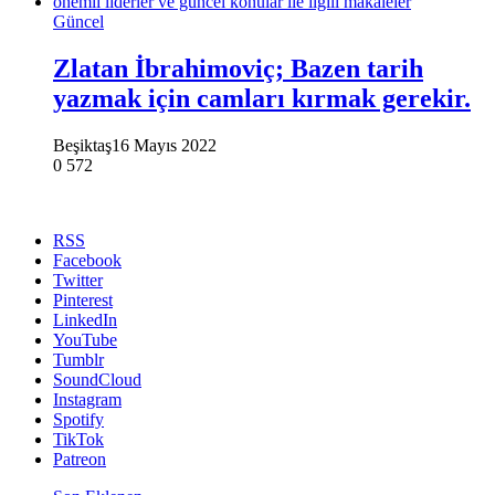
Güncel
Zlatan İbrahimoviç; Bazen tarih
yazmak için camları kırmak gerekir.
Beşiktaş
16 Mayıs 2022
0
572
RSS
Facebook
Twitter
Pinterest
LinkedIn
YouTube
Tumblr
SoundCloud
Instagram
Spotify
TikTok
Patreon