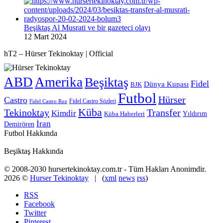
Beşiktaş Al Musrati ve bir gazeteci olayı
12 Mart 2024
hT2 – Hürser Tekinoktay | Official
ABD
Amerika
Beşiktaş
Fidel
Dünya Kupası
BJK
Futbol
Hürser
Castro
Fidel Castro Sözleri
Fidel Castro Ruz
Küba
Tekinoktay
Transfer
Kimdir
Yıldırım
Küba Haberleri
İran
Demirören
Futbol Hakkında
Beşiktaş Hakkında
© 2008-2030 hursertekinoktay.com.tr - Tüm Hakları Anonimdir.
2026 ©
Hurser Tekinoktay
| (
xml
news
rss
)
RSS
Facebook
Twitter
Pinterest