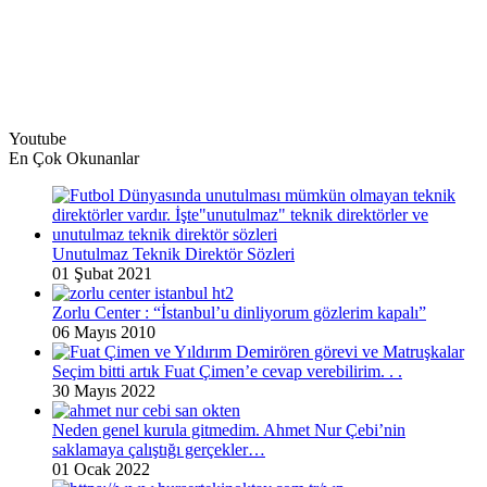
Youtube
En Çok Okunanlar
Unutulmaz Teknik Direktör Sözleri
01 Şubat 2021
Zorlu Center : “İstanbul’u dinliyorum gözlerim kapalı”
06 Mayıs 2010
Seçim bitti artık Fuat Çimen’e cevap verebilirim. . .
30 Mayıs 2022
Neden genel kurula gitmedim. Ahmet Nur Çebi’nin
saklamaya çalıştığı gerçekler…
01 Ocak 2022