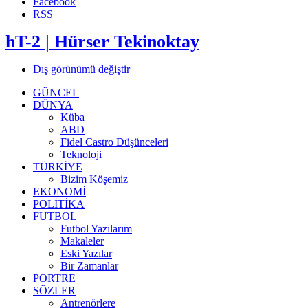
Facebook
RSS
hT-2 | Hürser Tekinoktay
Dış görünümü değiştir
GÜNCEL
DÜNYA
Küba
ABD
Fidel Castro Düşünceleri
Teknoloji
TÜRKİYE
Bizim Köşemiz
EKONOMİ
POLİTİKA
FUTBOL
Futbol Yazılarım
Makaleler
Eski Yazılar
Bir Zamanlar
PORTRE
SÖZLER
Antrenörlere