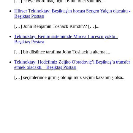
[…] ”Feyenoord maçı için 16 bin bilet satılmış....
Hürser Tekinoktay: Beşiktaş'ın hocası Sergen Yalçın olacaktı -
Beşiktaş Postası
[…] John Benjamin Toshack Kimdir?? […]...
Tekinoktay: Benim sistemimde Mircea Lucescu yoktu -
Beşiktaş Postası
[…] bir düşünce tarafıma John Toshack‘a alternat...
Tekinoktay: Hedefimiz Zeljko Obradoviç’i Beşiktaş’a transfer
etmek olacaktı. - Beşiktaş Postası
[…] seçimlerinde girmiş olduğumuz seçimi kazanmış olsa...