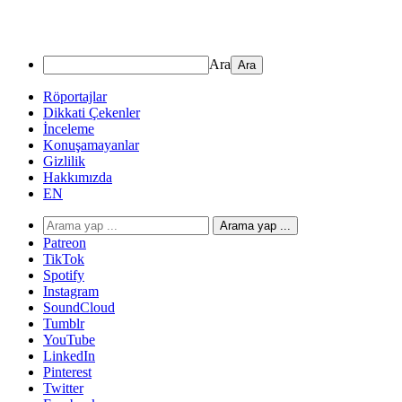
Ara
Röportajlar
Dikkati Çekenler
İnceleme
Konuşamayanlar
Gizlilik
Hakkımızda
EN
Arama yap ...
Patreon
TikTok
Spotify
Instagram
SoundCloud
Tumblr
YouTube
LinkedIn
Pinterest
Twitter