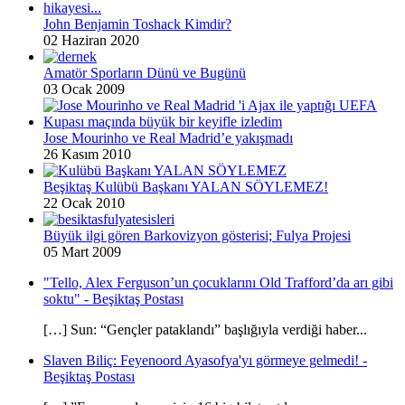
John Benjamin Toshack Kimdir?
02 Haziran 2020
Amatör Sporların Dünü ve Bugünü
03 Ocak 2009
Jose Mourinho ve Real Madrid’e yakışmadı
26 Kasım 2010
Beşiktaş Kulübü Başkanı YALAN SÖYLEMEZ!
22 Ocak 2010
Büyük ilgi gören Barkovizyon gösterisi; Fulya Projesi
05 Mart 2009
"Tello, Alex Ferguson’un çocuklarını Old Trafford’da arı gibi
soktu" - Beşiktaş Postası
[…] Sun: “Gençler pataklandı” başlığıyla verdiği haber...
Slaven Biliç: Feyenoord Ayasofya'yı görmeye gelmedi! -
Beşiktaş Postası