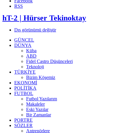
Facebook
RSS
hT-2 | Hürser Tekinoktay
Dış görünümü değiştir
GÜNCEL
DÜNYA
Küba
ABD
Fidel Castro Düşünceleri
Teknoloji
TÜRKİYE
Bizim Köşemiz
EKONOMİ
POLİTİKA
FUTBOL
Futbol Yazılarım
Makaleler
Eski Yazılar
Bir Zamanlar
PORTRE
SÖZLER
Antrenörlere