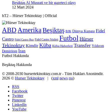
Beşiktaş Al Musrati ve bir gazeteci olayı
12 Mart 2024
hT2 – Hürser Tekinoktay | Official
ABD
Amerika
Beşiktaş
Fidel
Dünya Kupası
BJK
Futbol
Hürser
Castro
Fidel Castro Sözleri
Fidel Castro Ruz
Küba
Tekinoktay
Transfer
Kimdir
Yıldırım
Küba Haberleri
İran
Demirören
Futbol Hakkında
Beşiktaş Hakkında
© 2008-2030 hursertekinoktay.com.tr - Tüm Hakları Anonimdir.
2026 ©
Hurser Tekinoktay
| (
xml
news
rss
)
RSS
Facebook
Twitter
Pinterest
LinkedIn
YouTube