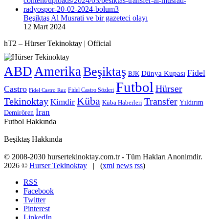
Beşiktaş Al Musrati ve bir gazeteci olayı
12 Mart 2024
hT2 – Hürser Tekinoktay | Official
ABD
Amerika
Beşiktaş
Fidel
Dünya Kupası
BJK
Futbol
Hürser
Castro
Fidel Castro Sözleri
Fidel Castro Ruz
Küba
Tekinoktay
Transfer
Kimdir
Yıldırım
Küba Haberleri
İran
Demirören
Futbol Hakkında
Beşiktaş Hakkında
© 2008-2030 hursertekinoktay.com.tr - Tüm Hakları Anonimdir.
2026 ©
Hurser Tekinoktay
| (
xml
news
rss
)
RSS
Facebook
Twitter
Pinterest
LinkedIn