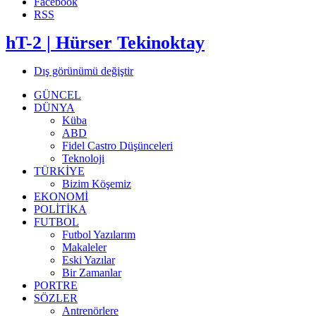
Facebook
RSS
hT-2 | Hürser Tekinoktay
Dış görünümü değiştir
GÜNCEL
DÜNYA
Küba
ABD
Fidel Castro Düşünceleri
Teknoloji
TÜRKİYE
Bizim Köşemiz
EKONOMİ
POLİTİKA
FUTBOL
Futbol Yazılarım
Makaleler
Eski Yazılar
Bir Zamanlar
PORTRE
SÖZLER
Antrenörlere