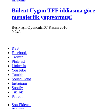
İnceleme
Bülent Uygun TFF iddiasına göre
menajerlik yapıyormuş!
Beşiktaşlı Oyuncular
07 Kasım 2010
0
248
RSS
Facebook
Twitter
Pinterest
LinkedIn
YouTube
Tumblr
SoundCloud
Instagram
Spotify
TikTok
Patreon
Son Eklenen