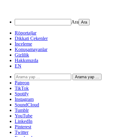
Ara
Röportajlar
Dikkati Çekenler
İnceleme
Konuşamayanlar
Gizlilik
Hakkımızda
EN
Arama yap ...
Patreon
TikTok
Spotify
Instagram
SoundCloud
Tumblr
YouTube
LinkedIn
Pinterest
Twitter