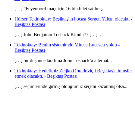
[…] ”Feyenoord maçı için 16 bin bilet satılmış....
Hürser Tekinoktay: Beşiktaş'ın hocası Sergen Yalçın olacaktı -
Beşiktaş Postası
[…] John Benjamin Toshack Kimdir?? […]...
Tekinoktay: Benim sistemimde Mircea Lucescu yoktu -
Beşiktaş Postası
[…] bir düşünce tarafıma John Toshack‘a alternat...
Tekinoktay: Hedefimiz Zeljko Obradoviç’i Beşiktaş’a transfer
etmek olacaktı. - Beşiktaş Postası
[…] seçimlerinde girmiş olduğumuz seçimi kazanmış olsa...