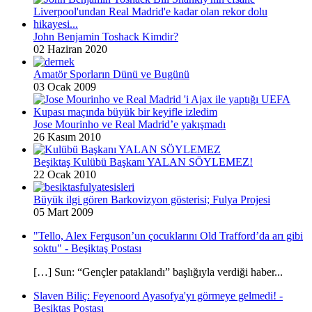
John Benjamin Toshack Kimdir?
02 Haziran 2020
Amatör Sporların Dünü ve Bugünü
03 Ocak 2009
Jose Mourinho ve Real Madrid’e yakışmadı
26 Kasım 2010
Beşiktaş Kulübü Başkanı YALAN SÖYLEMEZ!
22 Ocak 2010
Büyük ilgi gören Barkovizyon gösterisi; Fulya Projesi
05 Mart 2009
"Tello, Alex Ferguson’un çocuklarını Old Trafford’da arı gibi
soktu" - Beşiktaş Postası
[…] Sun: “Gençler pataklandı” başlığıyla verdiği haber...
Slaven Biliç: Feyenoord Ayasofya'yı görmeye gelmedi! -
Beşiktaş Postası