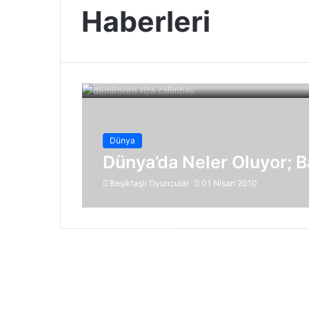
Haberleri
Dünya
Dünya’da Neler Oluyor; B
Beşiktaşlı Oyuncular
01 Nisan 2010