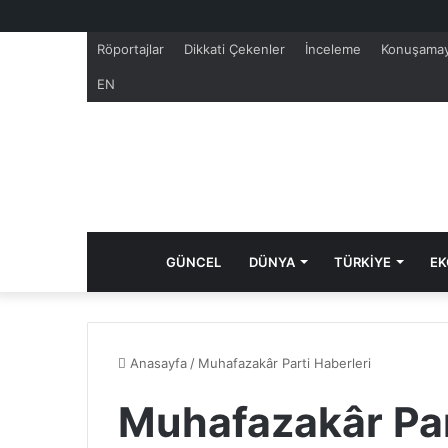
Röportajlar
Dikkati Çekenler
İnceleme
Konuşamay
EN
GÜNCEL
DÜNYA
TÜRKİYE
EK
Anasayfa
/
Muhafazakâr Parti Haberleri
Muhafazakâr Par