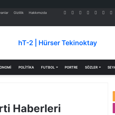
Facebook
Twitter
Pinterest
LinkedIn
YouTube
Tumb
S
anlar
Gizlilik
Hakkımızda
hT-2 | Hürser Tekinoktay
ONOMİ
POLİTİKA
FUTBOL
PORTRE
SÖZLER
SEY
ti Haberleri