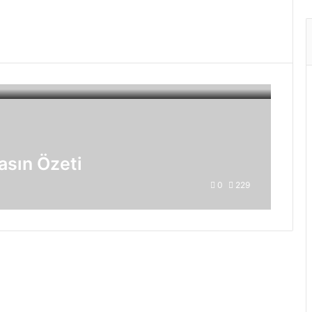
asın Özeti
0
229