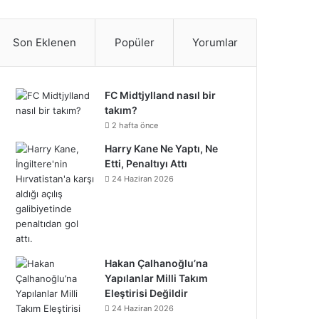
S
c
i
n
n
u
m
u
n
p
i
a
e
t
t
k
T
b
n
s
o
k
t
Son Eklenen
Popüler
Yorumlar
b
t
e
e
u
l
d
t
t
T
r
o
e
r
d
b
r
C
a
i
o
e
FC Midtjylland nasıl bir
takım?
o
r
e
I
e
l
g
f
k
o
2 hafta önce
k
s
n
o
Harry Kane Ne Yaptı, Ne
r
y
n
Etti, Penaltıyı Attı
t
u
a
24 Haziran 2026
d
m
Hakan Çalhanoğlu’na
Yapılanlar Milli Takım
Eleştirisi Değildir
24 Haziran 2026