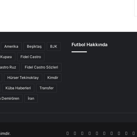
Futbol Hakkında
Amerika
Beşiktaş
BJK
Kupası
Fidel Castro
Castro Ruz
Fidel Castro Sözleri
Hürser Tekinoktay
Kimdir
Küba Haberleri
Transfer
ım Demirören
İran
imdir.
RSS
Facebook
Twitter
Pinterest
LinkedIn
YouTube
Tumblr
SoundCl
Inst
S