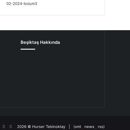
Beşiktaş Hakkında
oud
agram
potify
TikTok
Patreon
2026 ©
Hurser Tekinoktay
| (
xml
news
rss
)