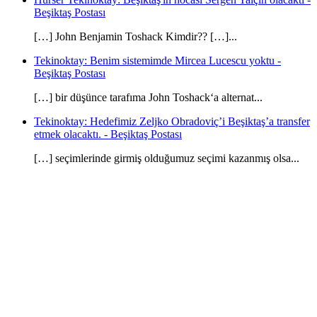
Beşiktaş Postası
[…] John Benjamin Toshack Kimdir?? […]...
Tekinoktay: Benim sistemimde Mircea Lucescu yoktu -
Beşiktaş Postası
[…] bir düşünce tarafıma John Toshack‘a alternat...
Tekinoktay: Hedefimiz Zeljko Obradoviç’i Beşiktaş’a transfer
etmek olacaktı. - Beşiktaş Postası
[…] seçimlerinde girmiş olduğumuz seçimi kazanmış olsa...