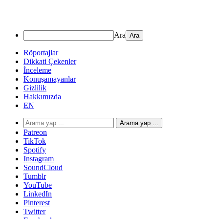
Ara
Röportajlar
Dikkati Çekenler
İnceleme
Konuşamayanlar
Gizlilik
Hakkımızda
EN
Arama yap ...
Patreon
TikTok
Spotify
Instagram
SoundCloud
Tumblr
YouTube
LinkedIn
Pinterest
Twitter