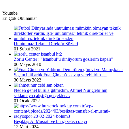
Youtube
En Çok Okunanlar
Unutulmaz Teknik Direktör Sözleri
01 Şubat 2021
Zorlu Center : “İstanbul’u dinliyorum gözlerim kapalı”
06 Mayıs 2010
Seçim bitti artık Fuat Çimen’e cevap verebilirim. . .
30 Mayıs 2022
Neden genel kurula gitmedim. Ahmet Nur Çebi’nin
saklamaya çalıştığı gerçekler…
01 Ocak 2022
Beşiktaş Al Musrati ve bir gazeteci olayı
12 Mart 2024