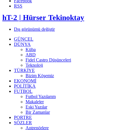
Facebook
RSS
hT-2 | Hürser Tekinoktay
Dış görünümü değiştir
GÜNCEL
DÜNYA
Küba
ABD
Fidel Castro Düşünceleri
Teknoloji
TÜRKİYE
Bizim Köşemiz
EKONOMİ
POLİTİKA
FUTBOL
Futbol Yazılarım
Makaleler
Eski Yazılar
Bir Zamanlar
PORTRE
SÖZLER
Antrenörlere