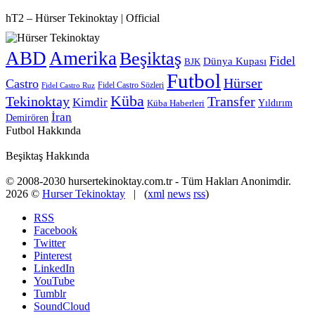
hT2 – Hürser Tekinoktay | Official
ABD
Amerika
Beşiktaş
Fidel
Dünya Kupası
BJK
Futbol
Hürser
Castro
Fidel Castro Sözleri
Fidel Castro Ruz
Küba
Tekinoktay
Transfer
Kimdir
Yıldırım
Küba Haberleri
İran
Demirören
Futbol Hakkında
Beşiktaş Hakkında
© 2008-2030 hursertekinoktay.com.tr - Tüm Hakları Anonimdir.
2026 ©
Hurser Tekinoktay
| (
xml
news
rss
)
RSS
Facebook
Twitter
Pinterest
LinkedIn
YouTube
Tumblr
SoundCloud