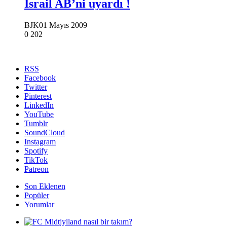
İsrail AB’ni uyardı !
BJK
01 Mayıs 2009
0
202
RSS
Facebook
Twitter
Pinterest
LinkedIn
YouTube
Tumblr
SoundCloud
Instagram
Spotify
TikTok
Patreon
Son Eklenen
Popüler
Yorumlar