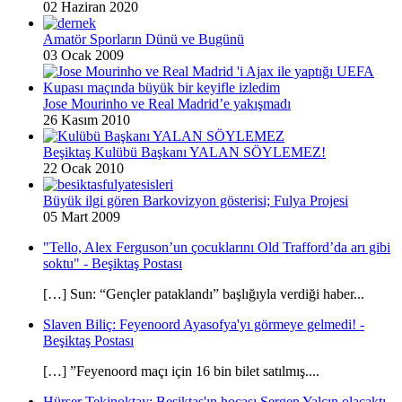
02 Haziran 2020
Amatör Sporların Dünü ve Bugünü
03 Ocak 2009
Jose Mourinho ve Real Madrid’e yakışmadı
26 Kasım 2010
Beşiktaş Kulübü Başkanı YALAN SÖYLEMEZ!
22 Ocak 2010
Büyük ilgi gören Barkovizyon gösterisi; Fulya Projesi
05 Mart 2009
"Tello, Alex Ferguson’un çocuklarını Old Trafford’da arı gibi
soktu" - Beşiktaş Postası
[…] Sun: “Gençler pataklandı” başlığıyla verdiği haber...
Slaven Biliç: Feyenoord Ayasofya'yı görmeye gelmedi! -
Beşiktaş Postası
[…] ”Feyenoord maçı için 16 bin bilet satılmış....
Hürser Tekinoktay: Beşiktaş'ın hocası Sergen Yalçın olacaktı -