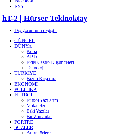
Facebook
RSS
hT-2 | Hürser Tekinoktay
Dış görünümü değiştir
GÜNCEL
DÜNYA
Küba
ABD
Fidel Castro Düşünceleri
Teknoloji
TÜRKİYE
Bizim Köşemiz
EKONOMİ
POLİTİKA
FUTBOL
Futbol Yazılarım
Makaleler
Eski Yazılar
Bir Zamanlar
PORTRE
SÖZLER
Antrenörlere