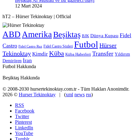
Beşiktaş Al Musrati ve bir gazeteci olayı
12 Mart 2024
hT2 – Hürser Tekinoktay | Official
ABD
Amerika
Beşiktaş
Fidel
Dünya Kupası
BJK
Futbol
Hürser
Castro
Fidel Castro Sözleri
Fidel Castro Ruz
Küba
Tekinoktay
Transfer
Kimdir
Yıldırım
Küba Haberleri
İran
Demirören
Futbol Hakkında
Beşiktaş Hakkında
© 2008-2030 hursertekinoktay.com.tr - Tüm Hakları Anonimdir.
2026 ©
Hurser Tekinoktay
| (
xml
news
rss
)
RSS
Facebook
Twitter
Pinterest
LinkedIn
YouTube
Tumblr