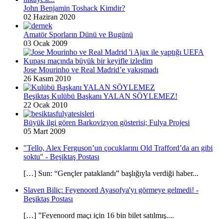
John Benjamin Toshack Kimdir?
02 Haziran 2020
Amatör Sporların Dünü ve Bugünü
03 Ocak 2009
Jose Mourinho ve Real Madrid’e yakışmadı
26 Kasım 2010
Beşiktaş Kulübü Başkanı YALAN SÖYLEMEZ!
22 Ocak 2010
Büyük ilgi gören Barkovizyon gösterisi; Fulya Projesi
05 Mart 2009
"Tello, Alex Ferguson’un çocuklarını Old Trafford’da arı gibi
soktu" - Beşiktaş Postası
[…] Sun: “Gençler pataklandı” başlığıyla verdiği haber...
Slaven Biliç: Feyenoord Ayasofya'yı görmeye gelmedi! -
Beşiktaş Postası
[…] ”Feyenoord maçı için 16 bin bilet satılmış....