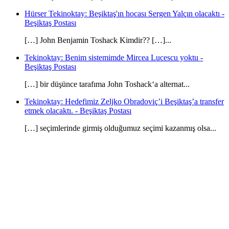
Hürser Tekinoktay: Beşiktaş'ın hocası Sergen Yalçın olacaktı -
Beşiktaş Postası
[…] John Benjamin Toshack Kimdir?? […]...
Tekinoktay: Benim sistemimde Mircea Lucescu yoktu -
Beşiktaş Postası
[…] bir düşünce tarafıma John Toshack‘a alternat...
Tekinoktay: Hedefimiz Zeljko Obradoviç’i Beşiktaş’a transfer
etmek olacaktı. - Beşiktaş Postası
[…] seçimlerinde girmiş olduğumuz seçimi kazanmış olsa...