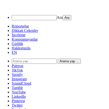
Ara
Röportajlar
Dikkati Çekenler
İnceleme
Konuşamayanlar
Gizlilik
Hakkımızda
EN
Arama yap ...
Patreon
TikTok
Spotify
Instagram
SoundCloud
Tumblr
YouTube
LinkedIn
Pinterest
Twitter