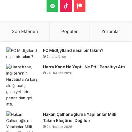
S
a
w
i
i
o
u
o
n
S
T
P
S
c
i
n
n
u
m
u
s
p
i
a
e
t
t
k
T
b
n
t
o
k
t
Son Eklenen
Popüler
Yorumlar
b
t
e
e
u
l
d
a
t
T
r
FC Midtjylland nasıl bir takım?
o
e
r
d
b
r
C
g
i
o
e
2 hafta önce
o
r
e
I
e
l
r
f
k
o
Harry Kane Ne Yaptı, Ne Etti, Penaltıyı Attı
24 Haziran 2026
k
s
n
o
a
y
n
t
u
m
d
Hakan Çalhanoğlu’na Yapılanlar Milli
Takım Eleştirisi Değildir
24 Haziran 2026