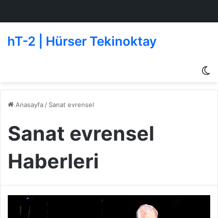
hT-2 | Hürser Tekinoktay
D
g
de
Anasayfa
/
Sanat evrensel
Sanat evrensel
Haberleri