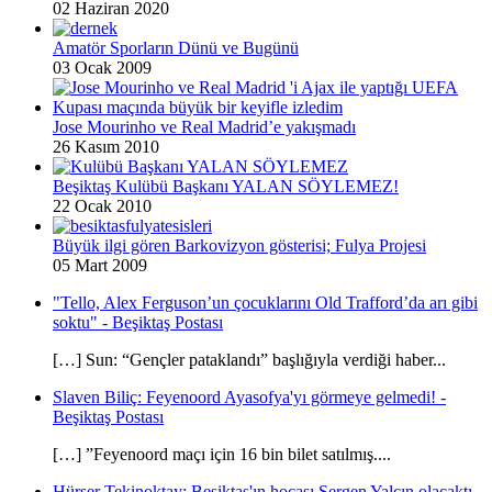
02 Haziran 2020
Amatör Sporların Dünü ve Bugünü
03 Ocak 2009
Jose Mourinho ve Real Madrid’e yakışmadı
26 Kasım 2010
Beşiktaş Kulübü Başkanı YALAN SÖYLEMEZ!
22 Ocak 2010
Büyük ilgi gören Barkovizyon gösterisi; Fulya Projesi
05 Mart 2009
"Tello, Alex Ferguson’un çocuklarını Old Trafford’da arı gibi
soktu" - Beşiktaş Postası
[…] Sun: “Gençler pataklandı” başlığıyla verdiği haber...
Slaven Biliç: Feyenoord Ayasofya'yı görmeye gelmedi! -
Beşiktaş Postası
[…] ”Feyenoord maçı için 16 bin bilet satılmış....
Hürser Tekinoktay: Beşiktaş'ın hocası Sergen Yalçın olacaktı -