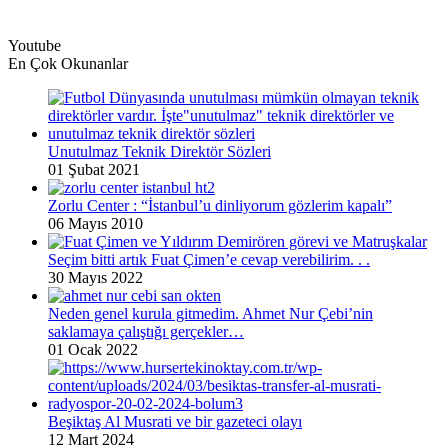
Youtube
En Çok Okunanlar
Unutulmaz Teknik Direktör Sözleri
01 Şubat 2021
Zorlu Center : “İstanbul’u dinliyorum gözlerim kapalı”
06 Mayıs 2010
Seçim bitti artık Fuat Çimen’e cevap verebilirim. . .
30 Mayıs 2022
Neden genel kurula gitmedim. Ahmet Nur Çebi’nin
saklamaya çalıştığı gerçekler…
01 Ocak 2022
Beşiktaş Al Musrati ve bir gazeteci olayı
12 Mart 2024