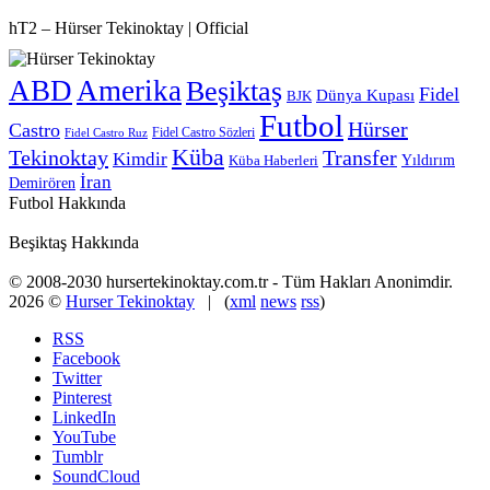
hT2 – Hürser Tekinoktay | Official
ABD
Amerika
Beşiktaş
Fidel
Dünya Kupası
BJK
Futbol
Hürser
Castro
Fidel Castro Sözleri
Fidel Castro Ruz
Küba
Tekinoktay
Transfer
Kimdir
Yıldırım
Küba Haberleri
İran
Demirören
Futbol Hakkında
Beşiktaş Hakkında
© 2008-2030 hursertekinoktay.com.tr - Tüm Hakları Anonimdir.
2026 ©
Hurser Tekinoktay
| (
xml
news
rss
)
RSS
Facebook
Twitter
Pinterest
LinkedIn
YouTube
Tumblr
SoundCloud