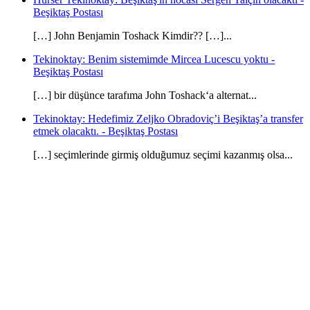
Beşiktaş Postası
[…] John Benjamin Toshack Kimdir?? […]...
Tekinoktay: Benim sistemimde Mircea Lucescu yoktu -
Beşiktaş Postası
[…] bir düşünce tarafıma John Toshack‘a alternat...
Tekinoktay: Hedefimiz Zeljko Obradoviç’i Beşiktaş’a transfer
etmek olacaktı. - Beşiktaş Postası
[…] seçimlerinde girmiş olduğumuz seçimi kazanmış olsa...