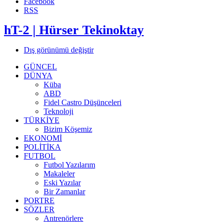
Facebook
RSS
hT-2 | Hürser Tekinoktay
Dış görünümü değiştir
GÜNCEL
DÜNYA
Küba
ABD
Fidel Castro Düşünceleri
Teknoloji
TÜRKİYE
Bizim Köşemiz
EKONOMİ
POLİTİKA
FUTBOL
Futbol Yazılarım
Makaleler
Eski Yazılar
Bir Zamanlar
PORTRE
SÖZLER
Antrenörlere