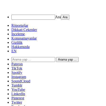
Ara
Röportajlar
Dikkati Çekenler
İnceleme
Konuşamayanlar
Gizlilik
Hakkımızda
EN
Arama yap ...
Patreon
TikTok
Spotify
Instagram
SoundCloud
Tumblr
YouTube
LinkedIn
Pinterest
Twitter