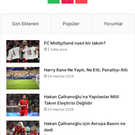
S
c
i
n
n
u
m
u
s
p
i
a
e
t
t
k
T
b
n
t
o
k
t
Son Eklenen
Popüler
Yorumlar
b
t
e
e
u
l
d
a
t
T
r
FC Midtjylland nasıl bir takım?
o
e
r
d
b
r
C
g
i
o
e
2 hafta önce
o
r
e
I
e
l
r
f
k
o
k
s
n
o
a
y
n
Harry Kane Ne Yaptı, Ne Etti, Penaltıyı Attı
24 Haziran 2026
t
u
m
d
Hakan Çalhanoğlu’na Yapılanlar Milli
Takım Eleştirisi Değildir
24 Haziran 2026
Hakan Çalhanoğlu için Avrupa Basını ne
dedi