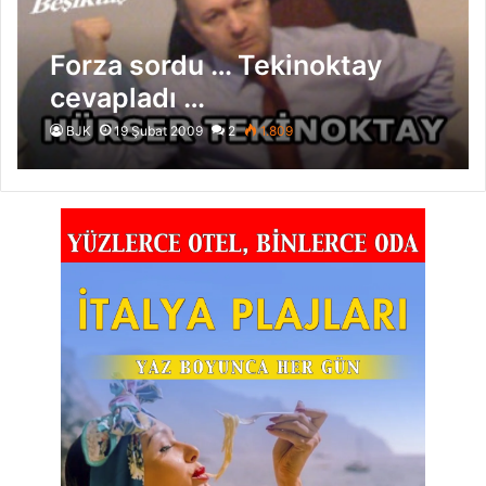
Forza sordu … Tekinoktay
cevapladı …
BJK
19 Şubat 2009
2
1.809