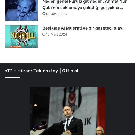
Neden genel kurula gitmedim. Ahmet Nur
Çebi’nin saklamaya çalıştığı gerçekler…
01 Ocak 2022
Beşiktaş Al Musrati ve bir gazeteci olayı
12 Mart 2024
hT2 – Hürser Tekinoktay | Official