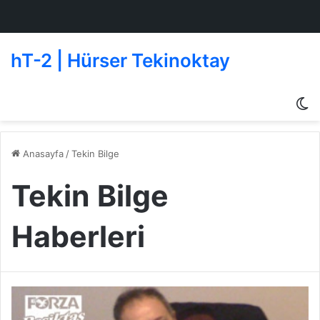
hT-2 | Hürser Tekinoktay
D
g
de
Anasayfa
/
Tekin Bilge
Tekin Bilge
Haberleri