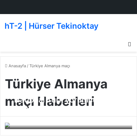
hT-2 | Hürser Tekinoktay
D
g
de
Anasayfa
/
Türkiye Almanya maçı
Türkiye Almanya
maçı Haberleri
National Turk yorumcuları
Almanya mağlubiyetini
değerlendirdi
Beşiktaşlı Oyuncular
09 Ekim 2010
0
256