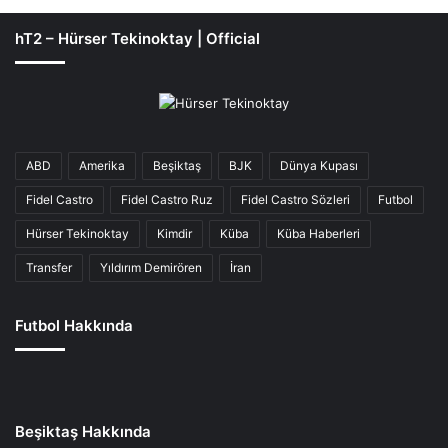
hT2 – Hürser Tekinoktay | Official
ABD
Amerika
Beşiktaş
BJK
Dünya Kupası
Fidel Castro
Fidel Castro Ruz
Fidel Castro Sözleri
Futbol
Hürser Tekinoktay
Kimdir
Küba
Küba Haberleri
Transfer
Yıldırım Demirören
İran
Futbol Hakkında
Beşiktaş Hakkında