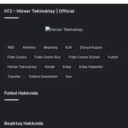
hT2 – Hürser Tekinoktay | Official
ABD
Amerika
Beşiktaş
BJK
Dünya Kupası
Fidel Castro
Fidel Castro Ruz
Fidel Castro Sözleri
Futbol
Hürser Tekinoktay
Kimdir
Küba
Küba Haberleri
Transfer
Yıldırım Demirören
İran
Futbol Hakkında
Beşiktaş Hakkında