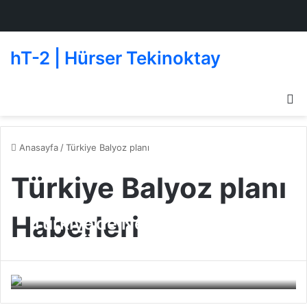
hT-2 | Hürser Tekinoktay
D
g
de
Anasayfa
/
Türkiye Balyoz planı
Türkiye Balyoz planı
Haberleri
Türkiye’de Neler Oluyor;
Basın Özeti
Beşiktaşlı Oyuncular
26 Şubat 2010
0
221