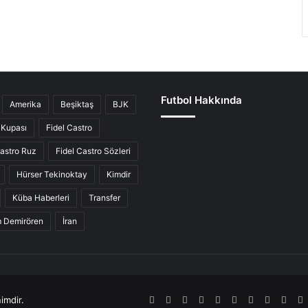
Futbol Hakkında
Amerika
Beşiktaş
BJK
Kupası
Fidel Castro
Castro Ruz
Fidel Castro Sözleri
Hürser Tekinoktay
Kimdir
Küba Haberleri
Transfer
ım Demirören
İran
imdir.
RSS
Facebook
Twitter
Pinterest
LinkedIn
YouTube
Tumblr
SoundCl
Inst
S