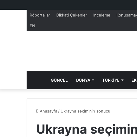
Röportajlar
Dikkati Çekenler
İnceleme
Konuşamay
EN
GÜNCEL
DÜNYA
TÜRKİYE
EK
Anasayfa
/
Ukrayna seçiminin sonucu
Ukrayna seçimi