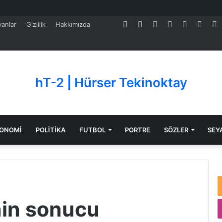
Facebook
Twitter
Pinterest
LinkedIn
YouTube
Tumb
S
anlar
Gizlilik
Hakkımızda
hT-2 | Hürser Tekinoktay
ONOMİ
POLİTİKA
FUTBOL
PORTRE
SÖZLER
SEY
nin sonucu