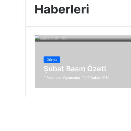
Haberleri
Dünya
Şubat Basın Özeti
Beşiktaşlı Oyuncular
02 Şubat 2010