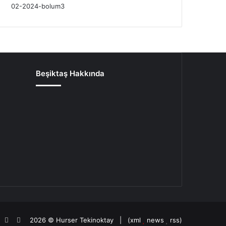
Beşiktaş Hakkında
oud
agram
potify
TikTok
Patreon
2026 ©
Hurser Tekinoktay
| (
xml
news
rss
)