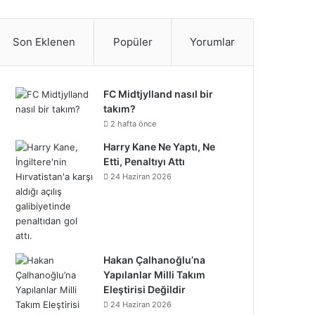
S
c
i
n
n
u
m
u
n
p
i
a
e
t
t
k
T
b
n
s
o
k
t
Son Eklenen
Popüler
Yorumlar
b
t
e
e
u
l
d
t
t
T
r
o
e
r
d
b
r
C
a
i
o
e
FC Midtjylland nasıl bir
takım?
o
r
e
I
e
l
g
f
k
o
2 hafta önce
k
s
n
o
Harry Kane Ne Yaptı, Ne
r
y
n
Etti, Penaltıyı Attı
t
u
a
24 Haziran 2026
d
m
Hakan Çalhanoğlu’na
Yapılanlar Milli Takım
Eleştirisi Değildir
24 Haziran 2026