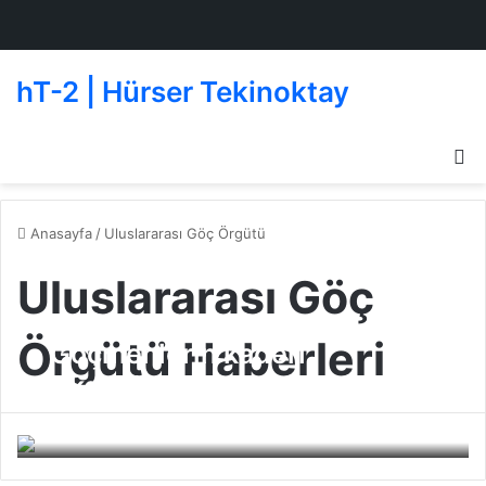
hT-2 | Hürser Tekinoktay
D
g
de
Anasayfa
/
Uluslararası Göç Örgütü
Uluslararası Göç
Örgütü Haberleri
Göçmenlerin kaderi
Akdeniz’de . . .
BJK
01 Nisan 2009
0
231