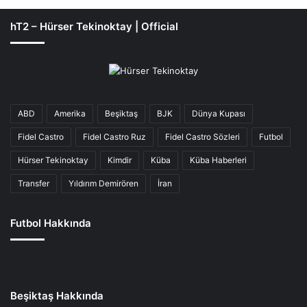
hT2 – Hürser Tekinoktay | Official
ABD
Amerika
Beşiktaş
BJK
Dünya Kupası
Fidel Castro
Fidel Castro Ruz
Fidel Castro Sözleri
Futbol
Hürser Tekinoktay
Kimdir
Küba
Küba Haberleri
Transfer
Yıldırım Demirören
İran
Futbol Hakkında
Beşiktaş Hakkında