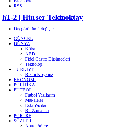
Facebook
RSS
hT-2 | Hürser Tekinoktay
Dış görünümü değiştir
GÜNCEL
DÜNYA
Küba
ABD
Fidel Castro Düşünceleri
Teknoloji
TÜRKİYE
Bizim Köşemiz
EKONOMİ
POLİTİKA
FUTBOL
Futbol Yazılarım
Makaleler
Eski Yazılar
Bir Zamanlar
PORTRE
SÖZLER
Antrenörlere