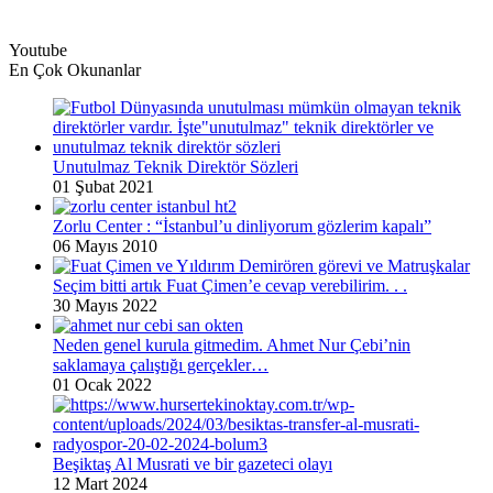
Youtube
En Çok Okunanlar
Unutulmaz Teknik Direktör Sözleri
01 Şubat 2021
Zorlu Center : “İstanbul’u dinliyorum gözlerim kapalı”
06 Mayıs 2010
Seçim bitti artık Fuat Çimen’e cevap verebilirim. . .
30 Mayıs 2022
Neden genel kurula gitmedim. Ahmet Nur Çebi’nin
saklamaya çalıştığı gerçekler…
01 Ocak 2022
Beşiktaş Al Musrati ve bir gazeteci olayı
12 Mart 2024