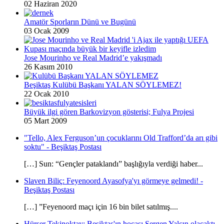
02 Haziran 2020
Amatör Sporların Dünü ve Bugünü
03 Ocak 2009
Jose Mourinho ve Real Madrid’e yakışmadı
26 Kasım 2010
Beşiktaş Kulübü Başkanı YALAN SÖYLEMEZ!
22 Ocak 2010
Büyük ilgi gören Barkovizyon gösterisi; Fulya Projesi
05 Mart 2009
"Tello, Alex Ferguson’un çocuklarını Old Trafford’da arı gibi
soktu" - Beşiktaş Postası
[…] Sun: “Gençler pataklandı” başlığıyla verdiği haber...
Slaven Biliç: Feyenoord Ayasofya'yı görmeye gelmedi! -
Beşiktaş Postası
[…] ”Feyenoord maçı için 16 bin bilet satılmış....
Hürser Tekinoktay: Beşiktaş'ın hocası Sergen Yalçın olacaktı -