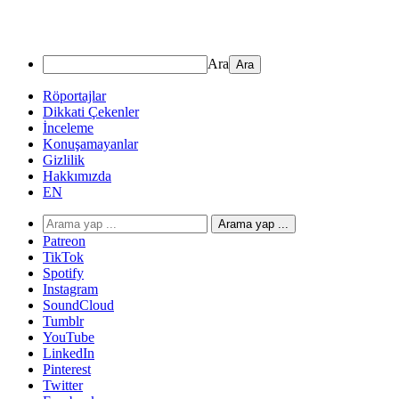
Ara
Röportajlar
Dikkati Çekenler
İnceleme
Konuşamayanlar
Gizlilik
Hakkımızda
EN
Arama yap ...
Patreon
TikTok
Spotify
Instagram
SoundCloud
Tumblr
YouTube
LinkedIn
Pinterest
Twitter