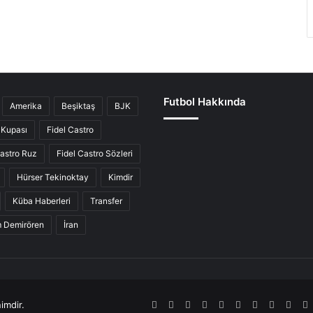
Futbol Hakkında
Amerika
Beşiktaş
BJK
Kupası
Fidel Castro
Castro Ruz
Fidel Castro Sözleri
Hürser Tekinoktay
Kimdir
Küba Haberleri
Transfer
ım Demirören
İran
imdir.
RSS
Facebook
Twitter
Pinterest
LinkedIn
YouTube
Tumblr
SoundCl
Inst
S