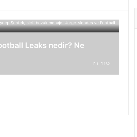
ootball Leaks nedir? Ne
1
162