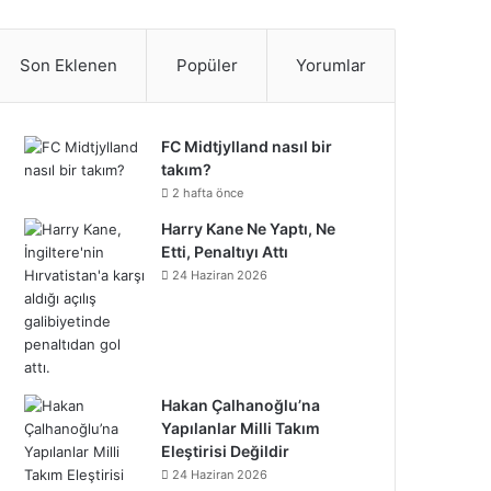
S
c
i
n
n
u
m
u
n
p
i
a
e
t
t
k
T
b
n
s
o
k
t
Son Eklenen
Popüler
Yorumlar
b
t
e
e
u
l
d
t
t
T
r
o
e
r
d
b
r
C
a
i
o
e
FC Midtjylland nasıl bir
takım?
o
r
e
I
e
l
g
f
k
o
2 hafta önce
k
s
n
o
Harry Kane Ne Yaptı, Ne
r
y
n
Etti, Penaltıyı Attı
t
u
a
24 Haziran 2026
d
m
Hakan Çalhanoğlu’na
Yapılanlar Milli Takım
Eleştirisi Değildir
24 Haziran 2026