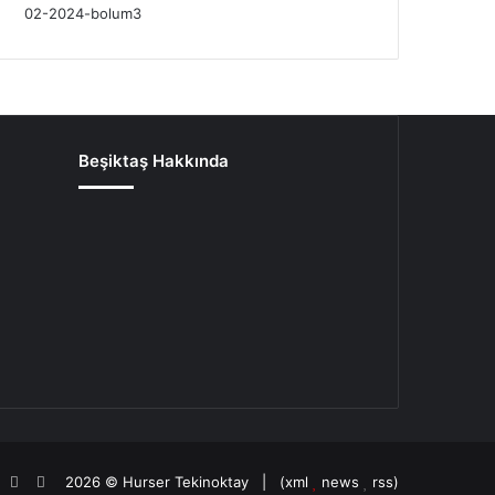
Beşiktaş Hakkında
oud
agram
potify
TikTok
Patreon
2026 ©
Hurser Tekinoktay
| (
xml
news
rss
)