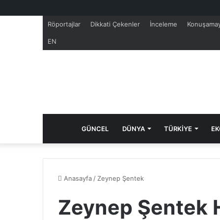
Röportajlar
Dikkati Çekenler
İnceleme
Konuşamay
EN
GÜNCEL
DÜNYA
TÜRKİYE
EK
Anasayfa
/
Zeynep Şentek
Zeynep Şentek H