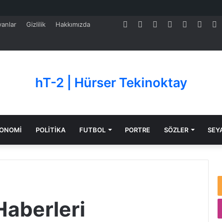
Facebook
Twitter
Pinterest
LinkedIn
YouTube
Tumb
S
anlar
Gizlilik
Hakkımızda
hT-2 | Hürser Tekinoktay
ONOMİ
POLİTİKA
FUTBOL
PORTRE
SÖZLER
SEY
aberleri