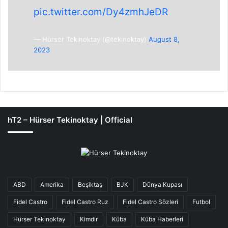
pic.twitter.com/Dy4zmhJeDR
— Hürser Tekinoktay (@tekinoktay)
August 8,
2023
hT2 – Hürser Tekinoktay | Official
ABD
Amerika
Beşiktaş
BJK
Dünya Kupası
Fidel Castro
Fidel Castro Ruz
Fidel Castro Sözleri
Futbol
Hürser Tekinoktay
Kimdir
Küba
Küba Haberleri