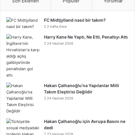
Son Eklenen
Popüler
Yorumlar
b
t
e
e
u
l
d
a
t
T
r
o
e
r
d
b
r
C
g
FC Midtjylland nasıl bir takım?
i
o
e
2 hafta önce
o
r
e
I
e
l
r
f
k
o
Harry Kane Ne Yaptı, Ne Etti, Penaltıyı Attı
k
s
n
o
a
24 Haziran 2026
y
n
t
u
m
d
Hakan Çalhanoğlu’na Yapılanlar Milli
Takım Eleştirisi Değildir
24 Haziran 2026
Hakan Çalhanoğlu için Avrupa Basını ne
dedi
23 Haziran 2026