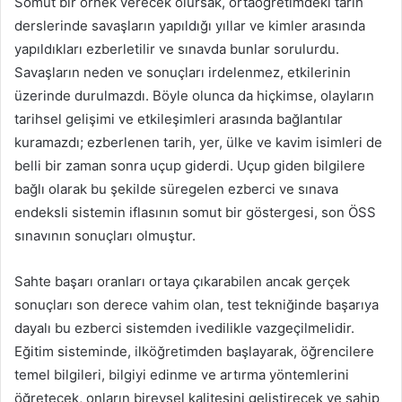
Somut bir örnek verecek olursak, ortaöğretimdeki tarih
derslerinde savaşların yapıldığı yıllar ve kimler arasında
yapıldıkları ezberletilir ve sınavda bunlar sorulurdu.
Savaşların neden ve sonuçları irdelenmez, etkilerinin
üzerinde durulmazdı. Böyle olunca da hiçkimse, olayların
tarihsel gelişimi ve etkileşimleri arasında bağlantılar
kuramazdı; ezberlenen tarih, yer, ülke ve kavim isimleri de
belli bir zaman sonra uçup giderdi. Uçup giden bilgilere
bağlı olarak bu şekilde süregelen ezberci ve sınava
endeksli sistemin iflasının somut bir göstergesi, son ÖSS
sınavının sonuçları olmuştur.
Sahte başarı oranları ortaya çıkarabilen ancak gerçek
sonuçları son derece vahim olan, test tekniğinde başarıya
dayalı bu ezberci sistemden ivedilikle vazgeçilmelidir.
Eğitim sisteminde, ilköğretimden başlayarak, öğrencilere
temel bilgileri, bilgiyi edinme ve artırma yöntemlerini
öğretecek, onların bireysel kalitesini geliştirecek ve sahip