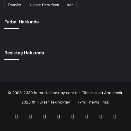
Transfer
Yıldırım Demirören
İran
Futbol Hakkında
Beşiktaş Hakkında
© 2008-2030 hursertekinoktay.com.tr - Tüm Hakları Anonimdir.
2026 ©
Hurser Tekinoktay
| (
xml
news
rss
)
RSS
Facebook
Twitter
Pinterest
LinkedIn
YouTube
Tumblr
Soun