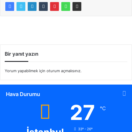
Bir yanıt yazın
Yorum yapabilmek için
oturum açmalısınız
.
Hava Durumu
27
℃
33º - 26º