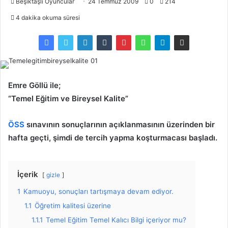
Beşiktaşlı Oyuncular
24 Temmuz 2009
0
214
4 dakika okuma süresi
Emre Göllü ile;
“Temel Eğitim ve Bireysel Kalite”
ÖSS
sınavının sonuçlarının açıklanmasının üzerinden bir
hafta geçti, şimdi de tercih yapma koşturmacası başladı.
İçerik
gizle
1
Kamuoyu, sonuçları tartışmaya devam ediyor.
1.1
Öğretim kalitesi üzerine
1.1.1
Temel Eğitim Temel Kalıcı Bilgi içeriyor mu?