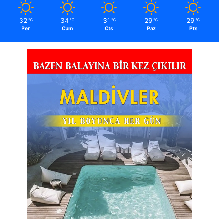
32
34
31
29
29
℃
℃
℃
℃
℃
Per
Cum
Cts
Paz
Pts