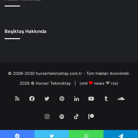
Beşiktaş Hakkında
© 2008-2030 hursertekinoktay.com.tr - Tüm Hakları Anonimdir.
2026 ©
Hurser Tekinoktay
| (
xml
news
rss
)
RSS
Facebook
Twitter
Pinterest
LinkedIn
YouTube
Tumblr
Soun
Instagram
Spotify
TikTok
Patreon