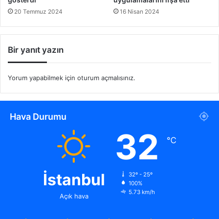
20 Temmuz 2024
16 Nisan 2024
Bir yanıt yazın
Yorum yapabilmek için
oturum açmalısınız
.
Hava Durumu
32
℃
İstanbul
32º - 25º
100%
5.73 km/h
Açık hava