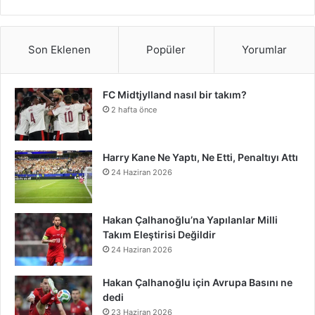
S
c
i
n
n
u
m
u
s
p
i
a
e
t
t
k
T
b
n
t
o
k
t
Son Eklenen
Popüler
Yorumlar
b
t
e
e
u
l
d
a
t
T
r
o
e
r
d
b
r
C
g
FC Midtjylland nasıl bir takım?
i
o
e
2 hafta önce
o
r
e
I
e
l
r
f
k
o
k
s
n
o
a
y
n
Harry Kane Ne Yaptı, Ne Etti, Penaltıyı Attı
24 Haziran 2026
t
u
m
d
Hakan Çalhanoğlu’na Yapılanlar Milli
Takım Eleştirisi Değildir
24 Haziran 2026
Hakan Çalhanoğlu için Avrupa Basını ne
dedi
23 Haziran 2026