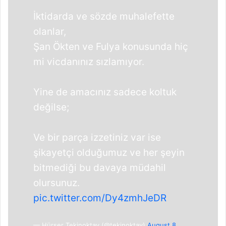
İktidarda ve sözde muhalefette
olanlar,
Şan Ökten ve Fulya konusunda hiç
mi vicdanınız sızlamıyor.
Yine de amacınız sadece koltuk
değilse;
Ve bir parça izzetiniz var ise
şikayetçi olduğumuz ve her şeyin
bitmediği bu davaya müdahil
olursunuz.
pic.twitter.com/Dy4zmhJeDR
— Hürser Tekinoktay (@tekinoktay)
August 8,