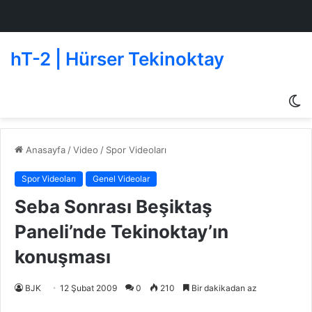
hT-2 | Hürser Tekinoktay
D
g
de
Anasayfa
/
Video
/
Spor Videoları
Spor Videoları
Genel Videolar
Seba Sonrası Beşiktaş
Paneli’nde Tekinoktay’ın
konuşması
BJK
12 Şubat 2009
0
210
Bir dakikadan az