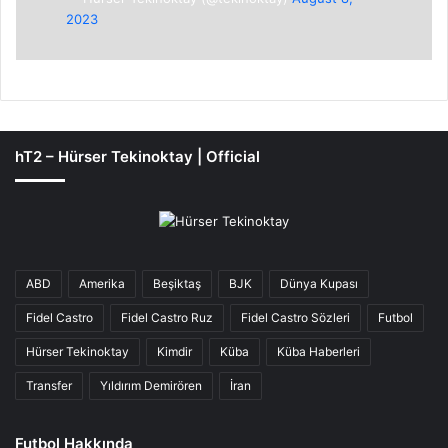
2023
hT2 – Hürser Tekinoktay | Official
ABD
Amerika
Beşiktaş
BJK
Dünya Kupası
Fidel Castro
Fidel Castro Ruz
Fidel Castro Sözleri
Futbol
Hürser Tekinoktay
Kimdir
Küba
Küba Haberleri
Transfer
Yıldırım Demirören
İran
Futbol Hakkında