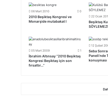
06 Mart 2010
0
22 Ocak 20
2010 Beşiktaş Kongresi ve
Monarşide mutabakat I
Beşiktaş K
SÖYLEMEZ
12 Şubat 20
05 Mart 2009
1
Seba Sonras
Paneli’nde 
İbrahim Altınsay “2010 Beşiktaş
konuşması
Kongresi Beşiktaş için son
fırsattır…”
Dah