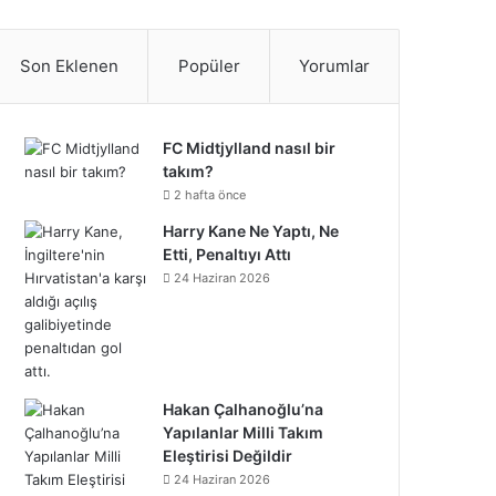
S
c
i
n
n
u
m
u
n
p
i
a
e
t
t
k
T
b
n
s
o
k
t
Son Eklenen
Popüler
Yorumlar
b
t
e
e
u
l
d
t
t
T
r
o
e
r
d
b
r
C
a
i
o
e
FC Midtjylland nasıl bir
takım?
o
r
e
I
e
l
g
f
k
o
2 hafta önce
k
s
n
o
Harry Kane Ne Yaptı, Ne
r
y
n
Etti, Penaltıyı Attı
t
u
a
24 Haziran 2026
d
m
Hakan Çalhanoğlu’na
Yapılanlar Milli Takım
Eleştirisi Değildir
24 Haziran 2026