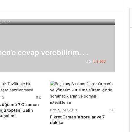
en’e cevap verebilirim. . .
0
3.957
013
0
üzüğü mü ? O zaman
üğü toptan; Gelin
25 Şubat 2013
0
uşalım !
Fikret Orman ’a sorular ve 7
dakika