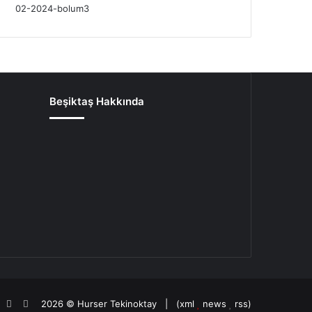
Beşiktaş Hakkında
oud
agram
potify
TikTok
Patreon
2026 ©
Hurser Tekinoktay
| (
xml
news
rss
)