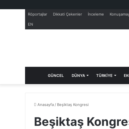
Röportajlar
Dikkati Çekenler
İnceleme
Konuşamay
EN
GÜNCEL
DÜNYA
TÜRKİYE
EK
Anasayfa
/
Beşiktaş Kongresi
Beşiktaş Kongre