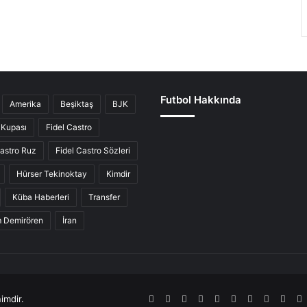
Futbol Hakkında
Amerika
Beşiktaş
BJK
Kupası
Fidel Castro
Castro Ruz
Fidel Castro Sözleri
Hürser Tekinoktay
Kimdir
Küba Haberleri
Transfer
ım Demirören
İran
imdir.
RSS
Facebook
Twitter
Pinterest
LinkedIn
YouTube
Tumblr
SoundCl
Inst
S