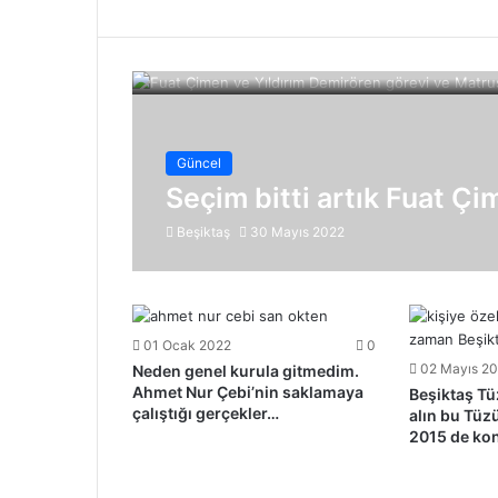
Güncel
Seçim bitti artık Fuat Çim
Beşiktaş
30 Mayıs 2022
01 Ocak 2022
0
02 Mayıs 2
Neden genel kurula gitmedim.
Ahmet Nur Çebi’nin saklamaya
Beşiktaş T
çalıştığı gerçekler…
alın bu Tüz
2015 de kon