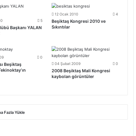
12 Ocak 2010
4
10
5
Beşiktaş Kongresi 2010 ve
Sıkıntılar
ulübü Başkanı YALAN
!
09
0
04 Şubat 2009
0
ı Beşiktaş
Tekinoktay’ın
2008 Beşiktaş Mali Kongresi
kaybolan görüntüler
a Fazla Yükle