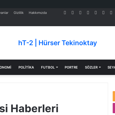
Facebook
Twitter
Pinterest
LinkedIn
YouTube
Tumb
S
anlar
Gizlilik
Hakkımızda
hT-2 | Hürser Tekinoktay
ONOMİ
POLİTİKA
FUTBOL
PORTRE
SÖZLER
SEY
si Haberleri