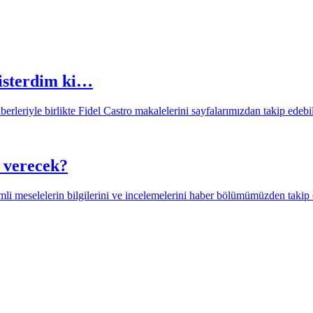
 isterdim ki…
 verecek?