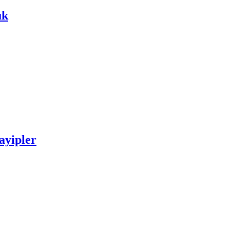
ük
ayipler