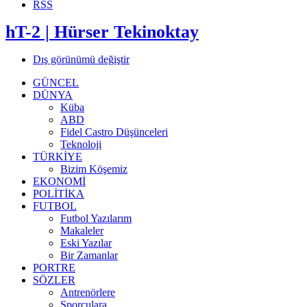
RSS
hT-2 | Hürser Tekinoktay
Dış görünümü değiştir
GÜNCEL
DÜNYA
Küba
ABD
Fidel Castro Düşünceleri
Teknoloji
TÜRKİYE
Bizim Köşemiz
EKONOMİ
POLİTİKA
FUTBOL
Futbol Yazılarım
Makaleler
Eski Yazılar
Bir Zamanlar
PORTRE
SÖZLER
Antrenörlere
Sporculara