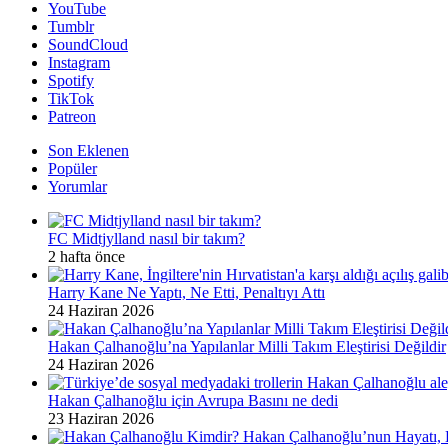
YouTube
Tumblr
SoundCloud
Instagram
Spotify
TikTok
Patreon
Son Eklenen
Popüler
Yorumlar
FC Midtjylland nasıl bir takım?
2 hafta önce
Harry Kane Ne Yaptı, Ne Etti, Penaltıyı Attı
24 Haziran 2026
Hakan Çalhanoğlu’na Yapılanlar Milli Takım Eleştirisi Değildir
24 Haziran 2026
Hakan Çalhanoğlu için Avrupa Basını ne dedi
23 Haziran 2026