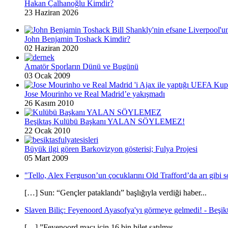
Hakan Çalhanoğlu Kimdir?
23 Haziran 2026
John Benjamin Toshack Kimdir?
02 Haziran 2020
Amatör Sporların Dünü ve Bugünü
03 Ocak 2009
Jose Mourinho ve Real Madrid’e yakışmadı
26 Kasım 2010
Beşiktaş Kulübü Başkanı YALAN SÖYLEMEZ!
22 Ocak 2010
Büyük ilgi gören Barkovizyon gösterisi; Fulya Projesi
05 Mart 2009
"Tello, Alex Ferguson’un çocuklarını Old Trafford’da arı gibi s
[…] Sun: “Gençler pataklandı” başlığıyla verdiği haber...
Slaven Biliç: Feyenoord Ayasofya'yı görmeye gelmedi! - Beşikt
[…] ”Feyenoord maçı için 16 bin bilet satılmış....