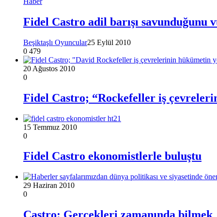
Haber
Fidel Castro adil barışı savunduğunu 
Beşiktaşlı Oyuncular
25 Eylül 2010
0
479
20 Ağustos 2010
0
Fidel Castro; “Rockefeller iş çevreler
15 Temmuz 2010
0
Fidel Castro ekonomistlerle buluştu
29 Haziran 2010
0
Castro: Gerçekleri zamanında bilmek