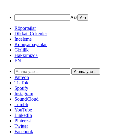
Ara
Röportajlar
Dikkati Çekenler
İnceleme
Konuşamayanlar
Gizlilik
Hakkımızda
EN
Arama yap ...
Patreon
TikTok
Spotify
Instagram
SoundCloud
Tumblr
YouTube
LinkedIn
Pinterest
Twitter
Facebook