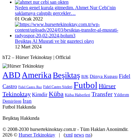
Neden genel kurula gitmedim. Ahmet Nur Çebi’nin
saklamaya çalıştığı gerçekler…
01 Ocak 2022
Beşiktaş Al Musrati ve bir gazeteci olayı
12 Mart 2024
hT2 – Hürser Tekinoktay | Official
ABD
Amerika
Beşiktaş
Fidel
Dünya Kupası
BJK
Futbol
Hürser
Castro
Fidel Castro Sözleri
Fidel Castro Ruz
Küba
Tekinoktay
Transfer
Kimdir
Yıldırım
Küba Haberleri
İran
Demirören
Futbol Hakkında
Beşiktaş Hakkında
© 2008-2030 hursertekinoktay.com.tr - Tüm Hakları Anonimdir.
2026 ©
Hurser Tekinoktay
| (
xml
news
rss
)