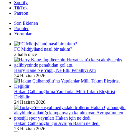
Spotify
TikTok
Patreon
Son Eklenen
Popüler
Yorumlar
FC Midtjylland nasıl bir takım?
2 hafta önce
Harry Kane Ne Yaptı, Ne Etti, Penaltıyı Attı
24 Haziran 2026
Hakan Çalhanoğlu’na Yapılanlar Milli Takım Eleştirisi
Değildir
24 Haziran 2026
Hakan Çalhanoğlu için Avrupa Basını ne dedi
23 Haziran 2026