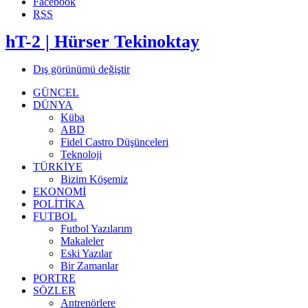
Facebook
RSS
hT-2 | Hürser Tekinoktay
Dış görünümü değiştir
GÜNCEL
DÜNYA
Küba
ABD
Fidel Castro Düşünceleri
Teknoloji
TÜRKİYE
Bizim Köşemiz
EKONOMİ
POLİTİKA
FUTBOL
Futbol Yazılarım
Makaleler
Eski Yazılar
Bir Zamanlar
PORTRE
SÖZLER
Antrenörlere