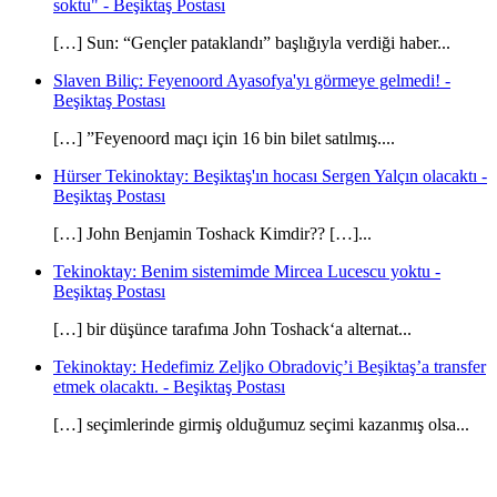
soktu" - Beşiktaş Postası
[…] Sun: “Gençler pataklandı” başlığıyla verdiği haber...
Slaven Biliç: Feyenoord Ayasofya'yı görmeye gelmedi! -
Beşiktaş Postası
[…] ”Feyenoord maçı için 16 bin bilet satılmış....
Hürser Tekinoktay: Beşiktaş'ın hocası Sergen Yalçın olacaktı -
Beşiktaş Postası
[…] John Benjamin Toshack Kimdir?? […]...
Tekinoktay: Benim sistemimde Mircea Lucescu yoktu -
Beşiktaş Postası
[…] bir düşünce tarafıma John Toshack‘a alternat...
Tekinoktay: Hedefimiz Zeljko Obradoviç’i Beşiktaş’a transfer
etmek olacaktı. - Beşiktaş Postası
[…] seçimlerinde girmiş olduğumuz seçimi kazanmış olsa...