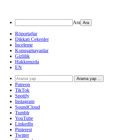
Ara
Röportajlar
Dikkati Çekenler
İnceleme
Konuşamayanlar
Gizlilik
Hakkımızda
EN
Arama yap ...
Patreon
TikTok
Spotify
Instagram
SoundCloud
Tumblr
YouTube
LinkedIn
Pinterest
Twitter