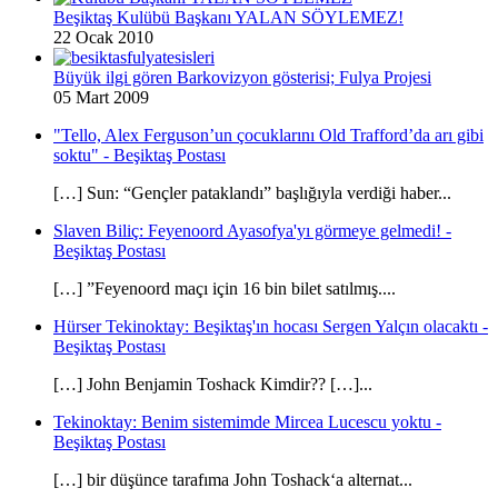
Beşiktaş Kulübü Başkanı YALAN SÖYLEMEZ!
22 Ocak 2010
Büyük ilgi gören Barkovizyon gösterisi; Fulya Projesi
05 Mart 2009
"Tello, Alex Ferguson’un çocuklarını Old Trafford’da arı gibi
soktu" - Beşiktaş Postası
[…] Sun: “Gençler pataklandı” başlığıyla verdiği haber...
Slaven Biliç: Feyenoord Ayasofya'yı görmeye gelmedi! -
Beşiktaş Postası
[…] ”Feyenoord maçı için 16 bin bilet satılmış....
Hürser Tekinoktay: Beşiktaş'ın hocası Sergen Yalçın olacaktı -
Beşiktaş Postası
[…] John Benjamin Toshack Kimdir?? […]...
Tekinoktay: Benim sistemimde Mircea Lucescu yoktu -
Beşiktaş Postası
[…] bir düşünce tarafıma John Toshack‘a alternat...