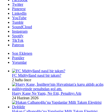
Twitter
Pinterest
LinkedIn
YouTube
Tumblr
SoundCloud
Instagram
Spotify
TikTok
Patreon
Son Eklenen
Popüler
Yorumlar
FC Midtjylland nasıl bir takım?
2 hafta önce
Harry Kane Ne Yaptı, Ne Etti, Penaltıyı Attı
24 Haziran 2026
Hakan Çalhanoğlu’na Yapılanlar Milli Takım Eleştirisi