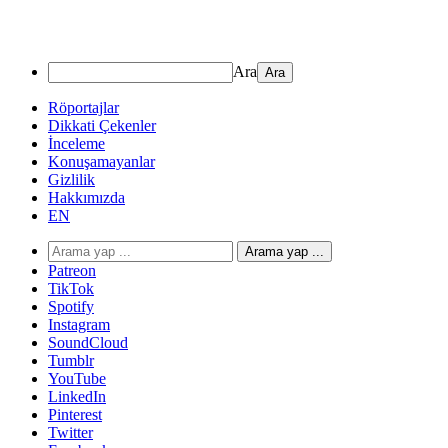
Ara
Röportajlar
Dikkati Çekenler
İnceleme
Konuşamayanlar
Gizlilik
Hakkımızda
EN
Arama yap ...
Patreon
TikTok
Spotify
Instagram
SoundCloud
Tumblr
YouTube
LinkedIn
Pinterest
Twitter