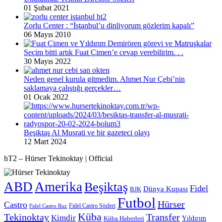
01 Şubat 2021
Zorlu Center : “İstanbul’u dinliyorum gözlerim kapalı”
06 Mayıs 2010
Seçim bitti artık Fuat Çimen’e cevap verebilirim. . .
30 Mayıs 2022
Neden genel kurula gitmedim. Ahmet Nur Çebi’nin
saklamaya çalıştığı gerçekler…
01 Ocak 2022
Beşiktaş Al Musrati ve bir gazeteci olayı
12 Mart 2024
hT2 – Hürser Tekinoktay | Official
ABD
Amerika
Beşiktaş
Fidel
Dünya Kupası
BJK
Futbol
Hürser
Castro
Fidel Castro Sözleri
Fidel Castro Ruz
Küba
Tekinoktay
Transfer
Kimdir
Yıldırım
Küba Haberleri