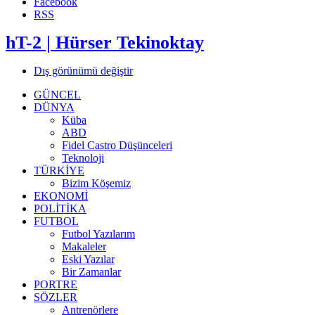
Facebook
RSS
hT-2 | Hürser Tekinoktay
Dış görünümü değiştir
GÜNCEL
DÜNYA
Küba
ABD
Fidel Castro Düşünceleri
Teknoloji
TÜRKİYE
Bizim Köşemiz
EKONOMİ
POLİTİKA
FUTBOL
Futbol Yazılarım
Makaleler
Eski Yazılar
Bir Zamanlar
PORTRE
SÖZLER
Antrenörlere