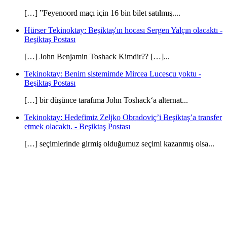
[…] ”Feyenoord maçı için 16 bin bilet satılmış....
Hürser Tekinoktay: Beşiktaş'ın hocası Sergen Yalçın olacaktı -
Beşiktaş Postası
[…] John Benjamin Toshack Kimdir?? […]...
Tekinoktay: Benim sistemimde Mircea Lucescu yoktu -
Beşiktaş Postası
[…] bir düşünce tarafıma John Toshack‘a alternat...
Tekinoktay: Hedefimiz Zeljko Obradoviç’i Beşiktaş’a transfer
etmek olacaktı. - Beşiktaş Postası
[…] seçimlerinde girmiş olduğumuz seçimi kazanmış olsa...