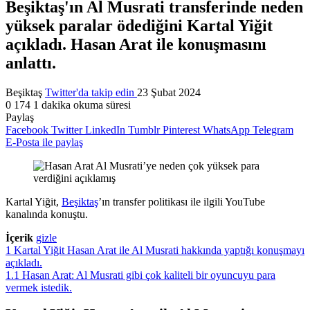
Beşiktaş'ın Al Musrati transferinde neden
yüksek paralar ödediğini Kartal Yiğit
açıkladı. Hasan Arat ile konuşmasını
anlattı.
Beşiktaş
Twitter'da takip edin
23 Şubat 2024
0
174
1 dakika okuma süresi
Paylaş
Facebook
Twitter
LinkedIn
Tumblr
Pinterest
WhatsApp
Telegram
E-Posta ile paylaş
Kartal Yiğit,
Beşiktaş
’ın transfer politikası ile ilgili YouTube
kanalında konuştu.
İçerik
gizle
1
Kartal Yiğit Hasan Arat ile Al Musrati hakkında yaptığı konuşmayı
açıkladı.
1.1
Hasan Arat: Al Musrati gibi çok kaliteli bir oyuncuyu para
vermek istedik.