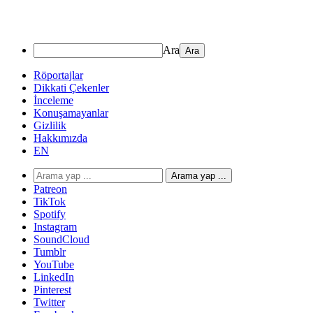
Ara
Röportajlar
Dikkati Çekenler
İnceleme
Konuşamayanlar
Gizlilik
Hakkımızda
EN
Arama yap ...
Patreon
TikTok
Spotify
Instagram
SoundCloud
Tumblr
YouTube
LinkedIn
Pinterest
Twitter