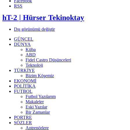
Facebook
RSS
hT-2 | Hürser Tekinoktay
Dış görünümü değiştir
GÜNCEL
DÜNYA
Küba
ABD
Fidel Castro Düşünceleri
Teknoloji
TÜRKİYE
Bizim Köşemiz
EKONOMİ
POLİTİKA
FUTBOL
Futbol Yazılarım
Makaleler
Eski Yazılar
Bir Zamanlar
PORTRE
SÖZLER
Antrenörlere