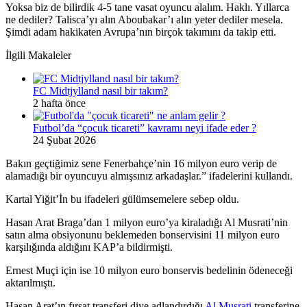
Yoksa biz de bilirdik 4-5 tane vasat oyuncu alalım. Haklı. Yıllarca
ne dediler? Talisca’yı alın Aboubakar’ı alın yeter dediler mesela.
Şimdi adam hakikaten Avrupa’nın birçok takımını da takip etti.
İlgili Makaleler
FC Midtjylland nasıl bir takım?
2 hafta önce
Futbol’da “çocuk ticareti” kavramı neyi ifade eder ?
24 Şubat 2026
Bakın geçtiğimiz sene Fenerbahçe’nin 16 milyon euro verip de
alamadığı bir oyuncuyu almışsınız arkadaşlar.” ifadelerini kullandı.
Kartal Yiğit’İn bu ifadeleri gülümsemelere sebep oldu.
Hasan Arat Braga’dan 1 milyon euro’ya kiraladığı Al Musrati’nin
satın alma obsiyonunu beklemeden bonservisini 11 milyon euro
karşılığında aldığını KAP’a bildirmişti.
Ernest Muçi için ise 10 milyon euro bonservis bedelinin ödeneceği
aktarılmıştı.
Hasan Arat’ın fırsat transferi diye adlandırdığı
Al Musrati
transferine