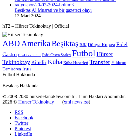
Beşiktaş Al Musrati ve bir gazeteci olayı
12 Mart 2024
hT2 – Hürser Tekinoktay | Official
ABD
Amerika
Beşiktaş
Fidel
Dünya Kupası
BJK
Futbol
Hürser
Castro
Fidel Castro Sözleri
Fidel Castro Ruz
Küba
Tekinoktay
Transfer
Kimdir
Yıldırım
Küba Haberleri
İran
Demirören
Futbol Hakkında
Beşiktaş Hakkında
© 2008-2030 hursertekinoktay.com.tr - Tüm Hakları Anonimdir.
2026 ©
Hurser Tekinoktay
| (
xml
news
rss
)
RSS
Facebook
Twitter
Pinterest
LinkedIn