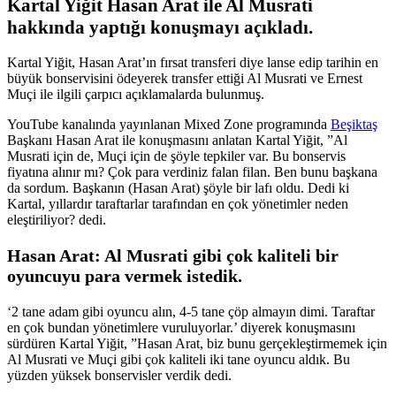
Kartal Yiğit Hasan Arat ile Al Musrati
hakkında yaptığı konuşmayı açıkladı.
Kartal Yiğit, Hasan Arat’ın fırsat transferi diye lanse edip tarihin en
büyük bonservisini ödeyerek transfer ettiği Al Musrati ve Ernest
Muçi ile ilgili çarpıcı açıklamalarda bulunmuş.
YouTube kanalında yayınlanan Mixed Zone programında
Beşiktaş
Başkanı Hasan Arat ile konuşmasını anlatan Kartal Yiğit, ”Al
Musrati için de, Muçi için de şöyle tepkiler var. Bu bonservis
fiyatına alınır mı? Çok para verdiniz falan filan. Ben bunu başkana
da sordum. Başkanın (Hasan Arat) şöyle bir lafı oldu. Dedi ki
Kartal, yıllardır taraftarlar tarafından en çok yönetimler neden
eleştiriliyor? dedi.
Hasan Arat: Al Musrati gibi çok kaliteli bir
oyuncuyu para vermek istedik.
‘2 tane adam gibi oyuncu alın, 4-5 tane çöp almayın dimi. Taraftar
en çok bundan yönetimlere vuruluyorlar.’ diyerek konuşmasını
sürdüren Kartal Yiğit, ”Hasan Arat, biz bunu gerçekleştirmemek için
Al Musrati ve Muçi gibi çok kaliteli iki tane oyuncu aldık. Bu
yüzden yüksek bonservisler verdik dedi.