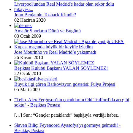
John Benjamin Toshack Kimdir?
02 Haziran 2020
Amatör Sporların Dünü ve Bugünü
03 Ocak 2009
Jose Mourinho ve Real Madrid’e yakışmadı
26 Kasım 2010
Beşiktaş Kulübü Başkanı YALAN SÖYLEMEZ!
22 Ocak 2010
Büyük ilgi gören Barkovizyon gösterisi; Fulya Projesi
05 Mart 2009
"Tello, Alex Ferguson’un çocuklarını Old Trafford’da arı gibi
soktu" - Beşiktaş Postası
[…] Sun: “Gençler pataklandı” başlığıyla verdiği haber...
Slaven Biliç: Feyenoord Ayasofya'yı görmeye gelmedi! -
Beşiktaş Postası