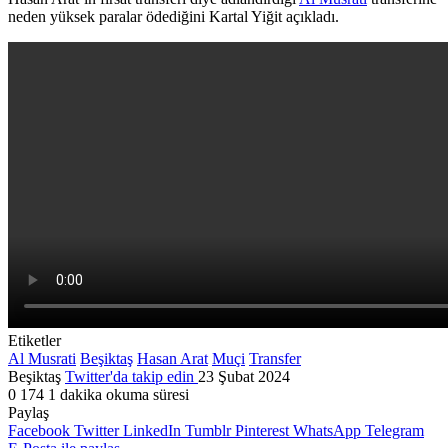
neden yüksek paralar ödediğini Kartal Yiğit açıkladı.
Etiketler
Al Musrati
Beşiktaş
Hasan Arat
Muçi
Transfer
Beşiktaş
Twitter'da takip edin
23 Şubat 2024
0
174
1 dakika okuma süresi
Paylaş
Facebook
Twitter
LinkedIn
Tumblr
Pinterest
WhatsApp
Telegram