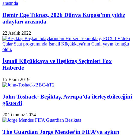
Demir Ege Tıknaz, 2026 Dünya Kupası’nın yıldız
adayları arasında
22 Aralık 2022
İsmail Küçükkaya ve Beşiktaş Seçimleri Fox
Haberde
15 Ekim 2019
John Toshack: Beşiktaş, Avrupa’da ilerleyebileceğini
gösterdi
20 Temmuz 2024
The Guardian Jorge Mendes’in FIFA’ya aykırı