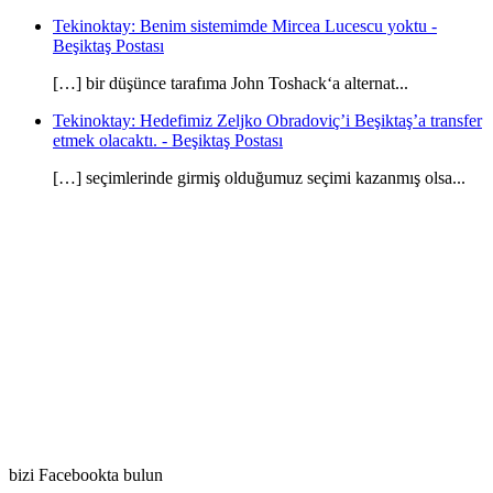
Tekinoktay: Benim sistemimde Mircea Lucescu yoktu -
Beşiktaş Postası
[…] bir düşünce tarafıma John Toshack‘a alternat...
Tekinoktay: Hedefimiz Zeljko Obradoviç’i Beşiktaş’a transfer
etmek olacaktı. - Beşiktaş Postası
[…] seçimlerinde girmiş olduğumuz seçimi kazanmış olsa...
bizi Facebookta bulun