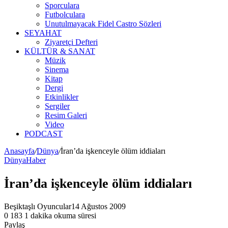
Sporculara
Futbolculara
Unutulmayacak Fidel Castro Sözleri
SEYAHAT
Ziyaretçi Defteri
KÜLTÜR & SANAT
Müzik
Sinema
Kitap
Dergi
Etkinlikler
Sergiler
Resim Galeri
Video
PODCAST
Anasayfa
/
Dünya
/
İran’da işkenceyle ölüm iddiaları
Dünya
Haber
İran’da işkenceyle ölüm iddiaları
Beşiktaşlı Oyuncular
14 Ağustos 2009
0
183
1 dakika okuma süresi
Paylaş