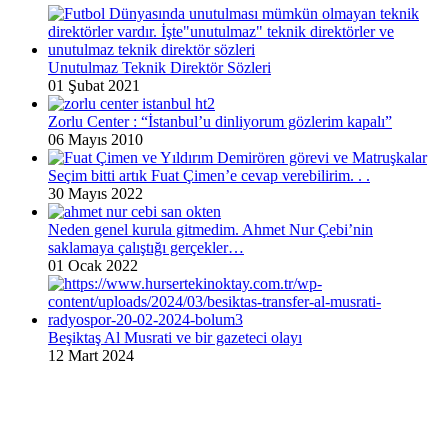
Unutulmaz Teknik Direktör Sözleri
01 Şubat 2021
Zorlu Center : “İstanbul’u dinliyorum gözlerim kapalı”
06 Mayıs 2010
Seçim bitti artık Fuat Çimen’e cevap verebilirim. . .
30 Mayıs 2022
Neden genel kurula gitmedim. Ahmet Nur Çebi’nin
saklamaya çalıştığı gerçekler…
01 Ocak 2022
Beşiktaş Al Musrati ve bir gazeteci olayı
12 Mart 2024