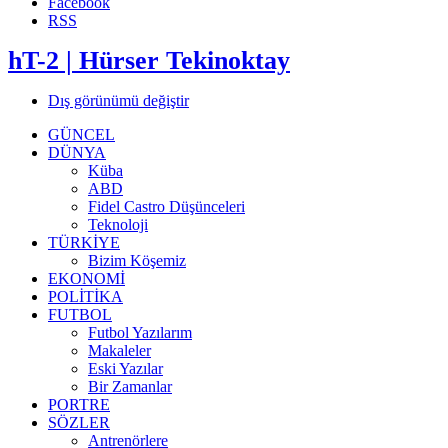
Facebook
RSS
hT-2 | Hürser Tekinoktay
Dış görünümü değiştir
GÜNCEL
DÜNYA
Küba
ABD
Fidel Castro Düşünceleri
Teknoloji
TÜRKİYE
Bizim Köşemiz
EKONOMİ
POLİTİKA
FUTBOL
Futbol Yazılarım
Makaleler
Eski Yazılar
Bir Zamanlar
PORTRE
SÖZLER
Antrenörlere