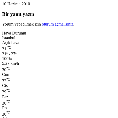
10 Haziran 2010
Bir yanıt yazın
Yorum yapabilmek için
oturum açmalısınız
.
Hava Durumu
İstanbul
Açık hava
℃
31
31º - 27º
100%
5.27 km/h
℃
30
Cum
℃
32
Cts
℃
29
Paz
℃
30
Pts
℃
30