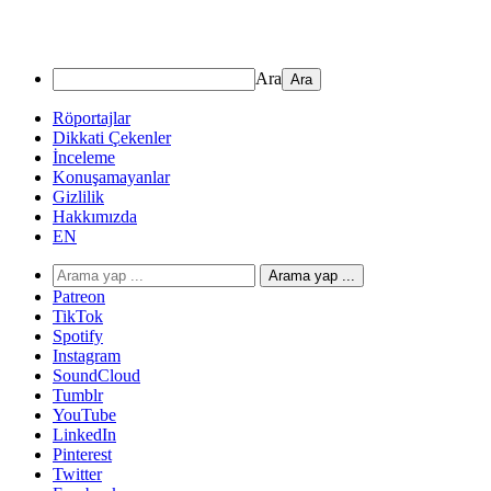
Ara
Röportajlar
Dikkati Çekenler
İnceleme
Konuşamayanlar
Gizlilik
Hakkımızda
EN
Arama yap ...
Patreon
TikTok
Spotify
Instagram
SoundCloud
Tumblr
YouTube
LinkedIn
Pinterest
Twitter