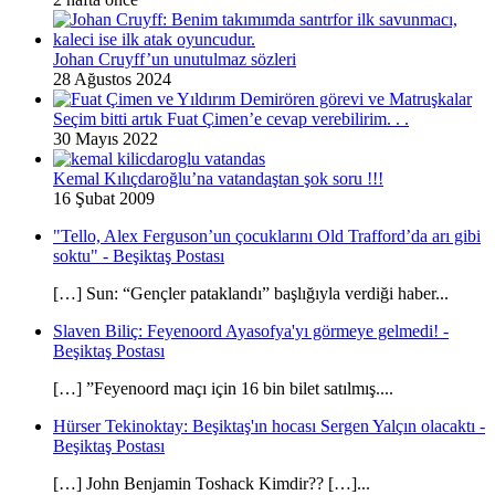
Johan Cruyff’un unutulmaz sözleri
28 Ağustos 2024
Seçim bitti artık Fuat Çimen’e cevap verebilirim. . .
30 Mayıs 2022
Kemal Kılıçdaroğlu’na vatandaştan şok soru !!!
16 Şubat 2009
"Tello, Alex Ferguson’un çocuklarını Old Trafford’da arı gibi
soktu" - Beşiktaş Postası
[…] Sun: “Gençler pataklandı” başlığıyla verdiği haber...
Slaven Biliç: Feyenoord Ayasofya'yı görmeye gelmedi! -
Beşiktaş Postası
[…] ”Feyenoord maçı için 16 bin bilet satılmış....
Hürser Tekinoktay: Beşiktaş'ın hocası Sergen Yalçın olacaktı -
Beşiktaş Postası
[…] John Benjamin Toshack Kimdir?? […]...