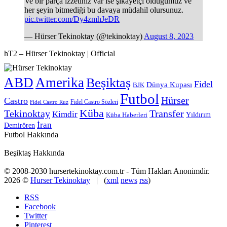
Ve bir parça izzetiniz var ise şikayetçi olduğumuz ve
her şeyin bitmediği bu davaya müdahil olursunuz.
pic.twitter.com/Dy4zmhJeDR
— Hürser Tekinoktay (@tekinoktay)
August 8, 2023
hT2 – Hürser Tekinoktay | Official
ABD
Amerika
Beşiktaş
Fidel
Dünya Kupası
BJK
Futbol
Hürser
Castro
Fidel Castro Sözleri
Fidel Castro Ruz
Küba
Tekinoktay
Transfer
Kimdir
Yıldırım
Küba Haberleri
İran
Demirören
Futbol Hakkında
Beşiktaş Hakkında
© 2008-2030 hursertekinoktay.com.tr - Tüm Hakları Anonimdir.
2026 ©
Hurser Tekinoktay
| (
xml
news
rss
)
RSS
Facebook
Twitter
Pinterest