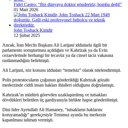
Fidel Castro: “Biz dünyaya doktor göndeririz; bomba değil”
01 Mart 2026
John Toshack Kimdir
12 Şubat 2025
Ancak, İran Meclis Başkanı Ali Larijani iddialarla ilgili bir
parlamento soruşturması açıldığını ve Kahrizak ya da Evin
cezaevlerinde herhangi bir tecavüz ya da cinsel taciz vakasına
rastlanmadığını belirtmişti.
Ali Larijani, söz konusu iddiaları “temelsiz” olarak nitelendirmişti.
Polis protestocuların çoğunun gönderildiği Kahrizak gözaltı
merkezinde ciddi insan hakları ihlalleri olduğunu doğrulamıştı.
Kahrizak’ın müdürü görevden uzaklaştırılmış ve tutsakları
dövdükleri belirtilen üç gardiyanıyla birlikte hapse gönderilmişti.
Dini lider Ayetullah Ali Hamaney, “tutsakların haklarını
koruyamadığı” gerekçesiyle Temmuz ayında bu merkezin
kapatılması talimatı vermişti.