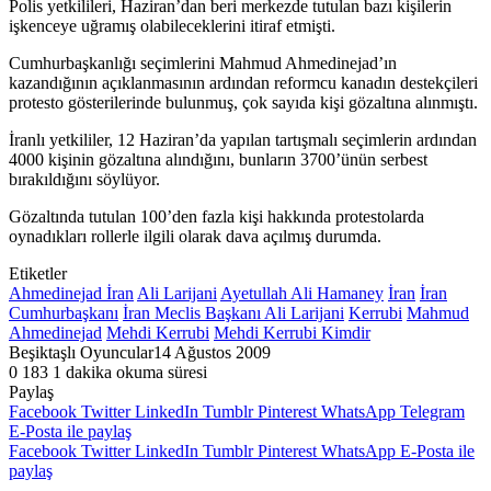
Polis yetkilileri, Haziran’dan beri merkezde tutulan bazı kişilerin
işkenceye uğramış olabileceklerini itiraf etmişti.
Cumhurbaşkanlığı seçimlerini Mahmud Ahmedinejad’ın
kazandığının açıklanmasının ardından reformcu kanadın destekçileri
protesto gösterilerinde bulunmuş, çok sayıda kişi gözaltına alınmıştı.
İranlı yetkililer, 12 Haziran’da yapılan tartışmalı seçimlerin ardından
4000 kişinin gözaltına alındığını, bunların 3700’ünün serbest
bırakıldığını söylüyor.
Gözaltında tutulan 100’den fazla kişi hakkında protestolarda
oynadıkları rollerle ilgili olarak dava açılmış durumda.
Etiketler
Ahmedinejad İran
Ali Larijani
Ayetullah Ali Hamaney
İran
İran
Cumhurbaşkanı
İran Meclis Başkanı Ali Larijani
Kerrubi
Mahmud
Ahmedinejad
Mehdi Kerrubi
Mehdi Kerrubi Kimdir
Beşiktaşlı Oyuncular
14 Ağustos 2009
0
183
1 dakika okuma süresi
Paylaş
Facebook
Twitter
LinkedIn
Tumblr
Pinterest
WhatsApp
Telegram
E-Posta ile paylaş
Facebook
Twitter
LinkedIn
Tumblr
Pinterest
WhatsApp
E-Posta ile
paylaş