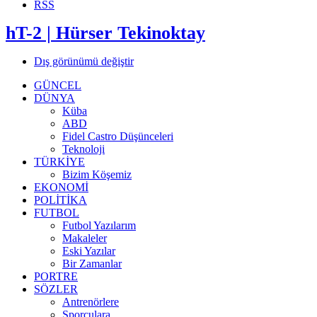
RSS
hT-2 | Hürser Tekinoktay
Dış görünümü değiştir
GÜNCEL
DÜNYA
Küba
ABD
Fidel Castro Düşünceleri
Teknoloji
TÜRKİYE
Bizim Köşemiz
EKONOMİ
POLİTİKA
FUTBOL
Futbol Yazılarım
Makaleler
Eski Yazılar
Bir Zamanlar
PORTRE
SÖZLER
Antrenörlere
Sporculara