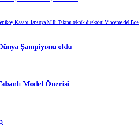
 Dünya Şampiyonu oldu
abanlı Model Önerisi
p