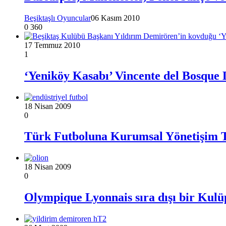
Beşiktaşlı Oyuncular
06 Kasım 2010
0
360
17 Temmuz 2010
1
‘Yeniköy Kasabı’ Vincente del Bosque
18 Nisan 2009
0
Türk Futboluna Kurumsal Yönetişim T
18 Nisan 2009
0
Olympique Lyonnais sıra dışı bir Kulü