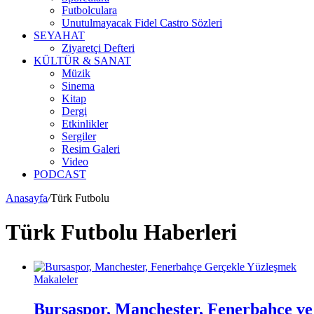
Futbolculara
Unutulmayacak Fidel Castro Sözleri
SEYAHAT
Ziyaretçi Defteri
KÜLTÜR & SANAT
Müzik
Sinema
Kitap
Dergi
Etkinlikler
Sergiler
Resim Galeri
Video
PODCAST
Anasayfa
/
Türk Futbolu
Türk Futbolu Haberleri
Makaleler
Bursaspor, Manchester, Fenerbahçe ve 