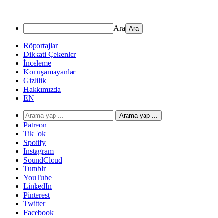
Ara
Röportajlar
Dikkati Çekenler
İnceleme
Konuşamayanlar
Gizlilik
Hakkımızda
EN
Arama yap ...
Patreon
TikTok
Spotify
Instagram
SoundCloud
Tumblr
YouTube
LinkedIn
Pinterest
Twitter
Facebook