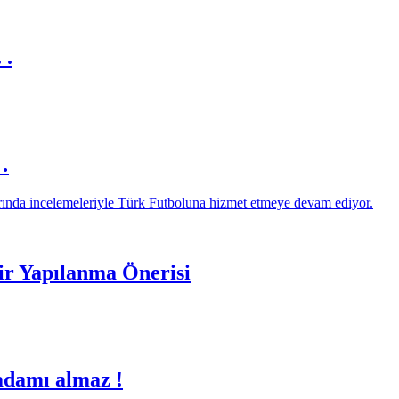
 .
…
ir Yapılanma Önerisi
adamı almaz !