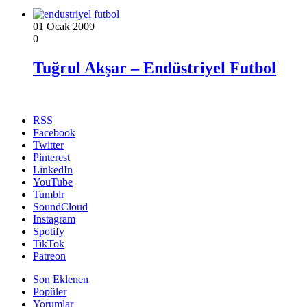
01 Ocak 2009
0
Tuğrul Akşar – Endüstriyel Futbol
RSS
Facebook
Twitter
Pinterest
LinkedIn
YouTube
Tumblr
SoundCloud
Instagram
Spotify
TikTok
Patreon
Son Eklenen
Popüler
Yorumlar