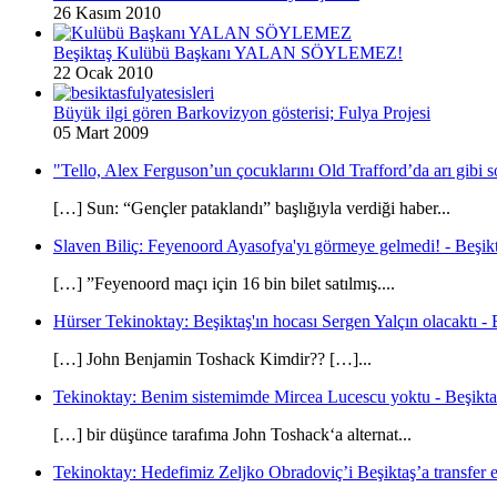
26 Kasım 2010
Beşiktaş Kulübü Başkanı YALAN SÖYLEMEZ!
22 Ocak 2010
Büyük ilgi gören Barkovizyon gösterisi; Fulya Projesi
05 Mart 2009
"Tello, Alex Ferguson’un çocuklarını Old Trafford’da arı gibi s
[…] Sun: “Gençler pataklandı” başlığıyla verdiği haber...
Slaven Biliç: Feyenoord Ayasofya'yı görmeye gelmedi! - Beşikt
[…] ”Feyenoord maçı için 16 bin bilet satılmış....
Hürser Tekinoktay: Beşiktaş'ın hocası Sergen Yalçın olacaktı - 
[…] John Benjamin Toshack Kimdir?? […]...
Tekinoktay: Benim sistemimde Mircea Lucescu yoktu - Beşikta
[…] bir düşünce tarafıma John Toshack‘a alternat...
Tekinoktay: Hedefimiz Zeljko Obradoviç’i Beşiktaş’a transfer et