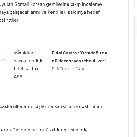
u duyulan Somali korsan gemilerine çıkıp inceleme
aya çalışacaklarını ve kendileri saldırıya hedef
lirttiler.
Fidel Castro :”Ortadoğu’da
il”
nükleer savaş tehdidi var”
18 Temmuz 2010
n başka ülkelerin içişlerine karışmama doktrininin
steren Çin gemilerine 7 saldırı girişiminde