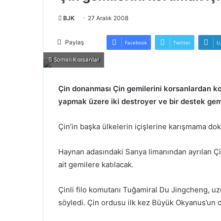
BJK
27 Aralık 2008
Paylaş
Facebook
Twitter
L
Somali Korsanlar
Çin donanması Çin gemilerini korsanlardan ko
yapmak üzere iki destroyer ve bir destek gemi
Çin’in başka ülkelerin içişlerine karışmama dok
Haynan adasındaki Sanya limanından ayrılan Çi
ait gemilere katılacak.
Çinli filo komutanı Tuğamiral Du Jingcheng, uzu
söyledi. Çin ordusu ilk kez Büyük Okyanus’un d