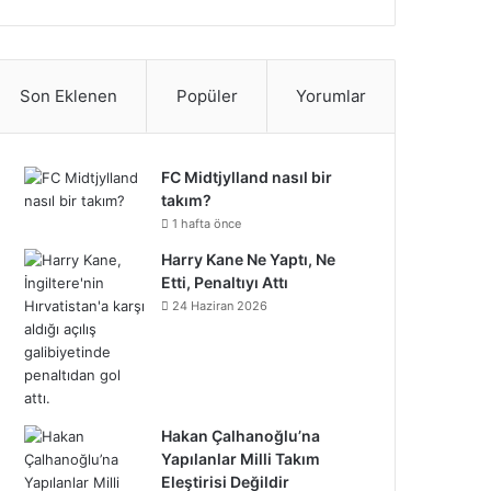
S
c
i
n
n
u
u
o
n
p
i
a
e
t
t
k
T
m
u
s
o
k
t
b
t
e
e
u
Son Eklenen
Popüler
Yorumlar
b
n
t
t
T
r
o
e
r
d
b
l
d
a
i
o
e
o
r
FC Midtjylland nasıl bir
e
I
e
r
C
g
f
k
o
takım?
k
s
n
1 hafta önce
l
r
y
n
Harry Kane Ne Yaptı, Ne
t
o
a
Etti, Penaltıyı Attı
24 Haziran 2026
u
m
d
Hakan Çalhanoğlu’na
Yapılanlar Milli Takım
Eleştirisi Değildir