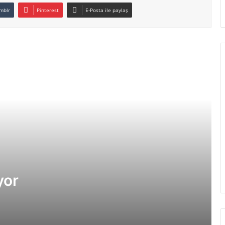
mblr
Pinterest
E-Posta ile paylaş
Peru ile Çin yoksulluk üzerine görüşme
yapıyor
Kriz Liderleri zirveye taşıdı . . .
Evo Morales, Arap Zirvesi için Katar
yolunda. . .
yor
Ekonomik Kriz ve Düşündürdükleri
Teğet Çin’de mi?