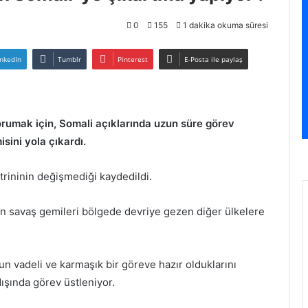
0
155
1 dakika okuma süresi
inkedIn
Tumblr
Pinterest
E-Posta ile paylaş
rumak için, Somali açıklarında uzun süre görev
sini yola çıkardı.
trininin değişmediği kaydedildi.
n savaş gemileri bölgede devriye gezen diğer ülkelere
n vadeli ve karmaşık bir göreve hazır olduklarını
ışında görev üstleniyor.