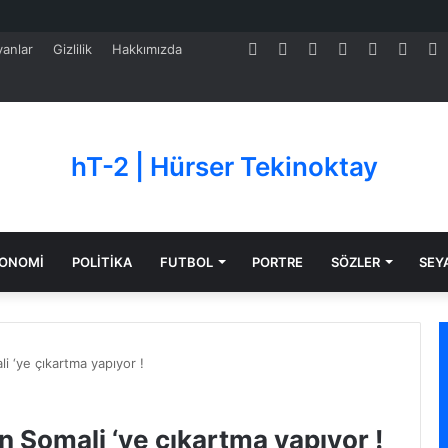
Facebook
Twitter
Pinterest
LinkedIn
YouTube
Tumb
S
anlar
Gizlilik
Hakkımızda
hT-2 | Hürser Tekinoktay
ONOMİ
POLİTİKA
FUTBOL
PORTRE
SÖZLER
SEY
i ‘ye çıkartma yapıyor !
n Somali ‘ye çıkartma yapıyor !