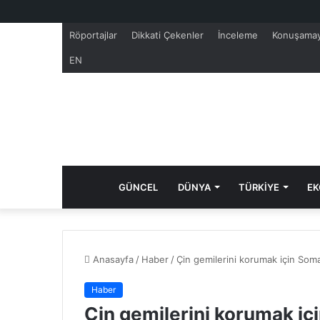
Röportajlar
Dikkati Çekenler
İnceleme
Konuşamay
EN
GÜNCEL
DÜNYA
TÜRKİYE
EK
Anasayfa
/
Haber
/
Çin gemilerini korumak için Somal
Haber
Çin gemilerini korumak içi