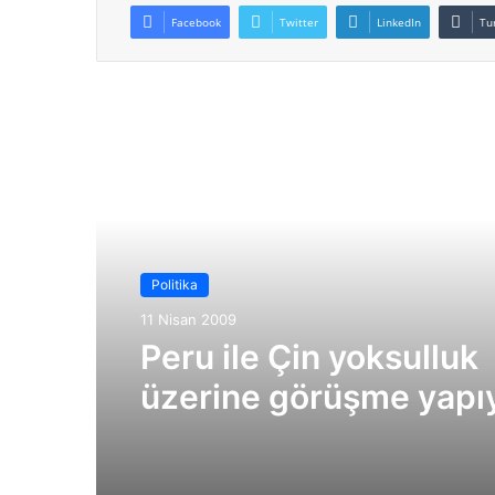
Facebook
Twitter
LinkedIn
Tu
Sonrakini Oku
Politika
11 Nisan 2009
Peru ile Çin yoksulluk
üzerine görüşme yapı