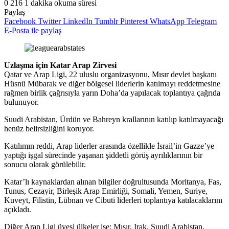
0
216
1 dakika okuma süresi
Paylaş
Facebook
Twitter
LinkedIn
Tumblr
Pinterest
WhatsApp
Telegram
E-Posta ile paylaş
Uzlaşma için Katar Arap Zirvesi
Qatar ve Arap Ligi, 22 uluslu organizasyonu, Mısır devlet başkanı
Hüsnü Mübarak ve diğer bölgesel liderlerin katılmayı reddetmesine
rağmen birlik çağrısıyla yarın Doha’da yapılacak toplantıya çağrıda
bulunuyor.
Suudi Arabistan, Ürdün ve Bahreyn krallarının katılıp katılmayacağı
henüz belirsizliğini koruyor.
Katılımın reddi, Arap liderler arasında özellikle İsrail’in Gazze’ye
yaptığı işgal sürecinde yaşanan şiddetli görüş ayrılıklarının bir
sonucu olarak görülebilir.
Katar’lı kaynaklardan alınan bilgiler doğrultusunda Moritanya, Fas,
Tunus, Cezayir, Birleşik Arap Emirliği, Somali, Yemen, Suriye,
Kuveyt, Filistin, Lübnan ve Cibuti liderleri toplantıya katılacaklarını
açıkladı.
Diğer Arap Ligi üyesi ülkeler ise; Mısır, Irak, Suudi Arabistan,