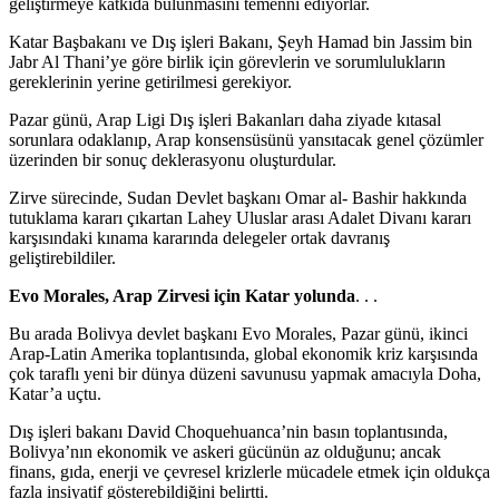
geliştirmeye katkıda bulunmasını temenni ediyorlar.
Katar Başbakanı ve Dış işleri Bakanı, Şeyh Hamad bin Jassim bin
Jabr Al Thani’ye göre birlik için görevlerin ve sorumlulukların
gereklerinin yerine getirilmesi gerekiyor.
Pazar günü, Arap Ligi Dış işleri Bakanları daha ziyade kıtasal
sorunlara odaklanıp, Arap konsensüsünü yansıtacak genel çözümler
üzerinden bir sonuç deklerasyonu oluşturdular.
Zirve sürecinde, Sudan Devlet başkanı Omar al- Bashir hakkında
tutuklama kararı çıkartan Lahey Uluslar arası Adalet Divanı kararı
karşısındaki kınama kararında delegeler ortak davranış
geliştirebildiler.
Evo Morales, Arap Zirvesi için Katar yolunda
. . .
Bu arada Bolivya devlet başkanı Evo Morales, Pazar günü, ikinci
Arap-Latin Amerika toplantısında, global ekonomik kriz karşısında
çok taraflı yeni bir dünya düzeni savunusu yapmak amacıyla Doha,
Katar’a uçtu.
Dış işleri bakanı David Choquehuanca’nin basın toplantısında,
Bolivya’nın ekonomik ve askeri gücünün az olduğunu; ancak
finans, gıda, enerji ve çevresel krizlerle mücadele etmek için oldukça
fazla insiyatif gösterebildiğini belirtti.