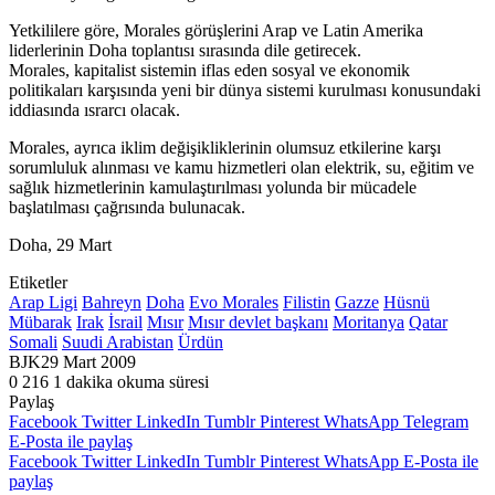
Yetkililere göre, Morales görüşlerini Arap ve Latin Amerika
liderlerinin Doha toplantısı sırasında dile getirecek.
Morales, kapitalist sistemin iflas eden sosyal ve ekonomik
politikaları karşısında yeni bir dünya sistemi kurulması konusundaki
iddiasında ısrarcı olacak.
Morales, ayrıca iklim değişikliklerinin olumsuz etkilerine karşı
sorumluluk alınması ve kamu hizmetleri olan elektrik, su, eğitim ve
sağlık hizmetlerinin kamulaştırılması yolunda bir mücadele
başlatılması çağrısında bulunacak.
Doha, 29 Mart
Etiketler
Arap Ligi
Bahreyn
Doha
Evo Morales
Filistin
Gazze
Hüsnü
Mübarak
Irak
İsrail
Mısır
Mısır devlet başkanı
Moritanya
Qatar
Somali
Suudi Arabistan
Ürdün
BJK
29 Mart 2009
0
216
1 dakika okuma süresi
Paylaş
Facebook
Twitter
LinkedIn
Tumblr
Pinterest
WhatsApp
Telegram
E-Posta ile paylaş
Facebook
Twitter
LinkedIn
Tumblr
Pinterest
WhatsApp
E-Posta ile
paylaş