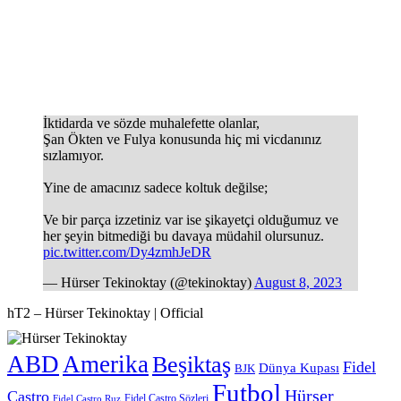
İktidarda ve sözde muhalefette olanlar,
Şan Ökten ve Fulya konusunda hiç mi vicdanınız
sızlamıyor.
Yine de amacınız sadece koltuk değilse;
Ve bir parça izzetiniz var ise şikayetçi olduğumuz ve
her şeyin bitmediği bu davaya müdahil olursunuz.
pic.twitter.com/Dy4zmhJeDR
— Hürser Tekinoktay (@tekinoktay)
August 8, 2023
hT2 – Hürser Tekinoktay | Official
ABD
Amerika
Beşiktaş
Fidel
Dünya Kupası
BJK
Futbol
Hürser
Castro
Fidel Castro Sözleri
Fidel Castro Ruz