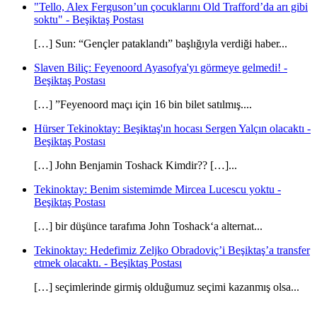
"Tello, Alex Ferguson’un çocuklarını Old Trafford’da arı gibi
soktu" - Beşiktaş Postası
[…] Sun: “Gençler pataklandı” başlığıyla verdiği haber...
Slaven Biliç: Feyenoord Ayasofya'yı görmeye gelmedi! -
Beşiktaş Postası
[…] ”Feyenoord maçı için 16 bin bilet satılmış....
Hürser Tekinoktay: Beşiktaş'ın hocası Sergen Yalçın olacaktı -
Beşiktaş Postası
[…] John Benjamin Toshack Kimdir?? […]...
Tekinoktay: Benim sistemimde Mircea Lucescu yoktu -
Beşiktaş Postası
[…] bir düşünce tarafıma John Toshack‘a alternat...
Tekinoktay: Hedefimiz Zeljko Obradoviç’i Beşiktaş’a transfer
etmek olacaktı. - Beşiktaş Postası
[…] seçimlerinde girmiş olduğumuz seçimi kazanmış olsa...