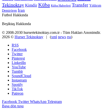
Küba
Tekinoktay
Transfer
Kimdir
Yıldırım
Küba Haberleri
İran
Demirören
Futbol Hakkında
Beşiktaş Hakkında
© 2008-2030 hursertekinoktay.com.tr - Tüm Hakları Anonimdir.
2026 ©
Hurser Tekinoktay
| (
xml
news
rss
)
RSS
Facebook
Twitter
Pinterest
LinkedIn
YouTube
Tumblr
SoundCloud
Instagram
Spotify
TikTok
Patreon
Facebook
Twitter
WhatsApp
Telegram
Başa dön tuşu