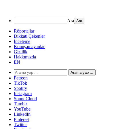
Ara
Röportajlar
Dikkati Çekenler
İnceleme
Konuşamayanlar
Gizlilik
Hakkımızda
EN
Arama yap ...
Patreon
TikTok
Spotify
Instagram
SoundCloud
Tumblr
YouTube
LinkedIn
Pinterest
Twitter