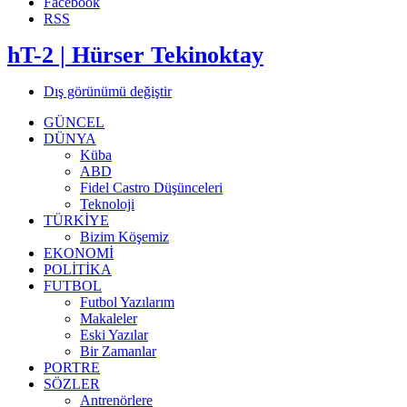
Facebook
RSS
hT-2 | Hürser Tekinoktay
Dış görünümü değiştir
GÜNCEL
DÜNYA
Küba
ABD
Fidel Castro Düşünceleri
Teknoloji
TÜRKİYE
Bizim Köşemiz
EKONOMİ
POLİTİKA
FUTBOL
Futbol Yazılarım
Makaleler
Eski Yazılar
Bir Zamanlar
PORTRE
SÖZLER
Antrenörlere