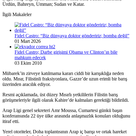
Ürdün, Bahreyn, Umman; Sudan ve Katar.
İlgili Makaleler
Fidel Castro: “Biz dünyaya doktor göndeririz; bomba değil”
01 Mart 2026
Fidel Castro; Darbe girişimi Obama ve Clinton’ın bile
mahkum edecek
03 Ekim 2010
Mübarek’in zirveye katılmama kararı ciddi bir karışıklığa neden
oldu. Mısır, Filistinli fraksiyonlara, Gazze’de uzun erimli bir barış
üzerinden aracılık ediyor.
Resmi açıklamada, üst düzey Mısırlı yetkililerin Filistin barış
görüşmeleriyle ilgili olarak Kahire’de kalmaları gerektiği bildirildi.
Arap Ligi genel sekreteri Amr Moussa, Cumartesi günkü başın
konferansında 22 üye ülke arasında anlaşmazlık konuları olduğunu
itiraf etti.
Yerel otoriteler, Doha toplantısının Arap iç barışı ve ortak hareket