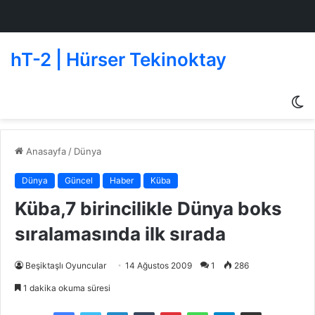
hT-2 | Hürser Tekinoktay
D
g
de
Anasayfa
/
Dünya
Dünya
Güncel
Haber
Küba
Küba,7 birincilikle Dünya boks
sıralamasında ilk sırada
Beşiktaşlı Oyuncular
14 Ağustos 2009
1
286
1 dakika okuma süresi