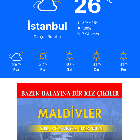
26
℃
İstanbul
29º - 25º
100%
7.94 km/h
Parçalı Bulutlu
29
32
30
31
31
℃
℃
℃
℃
℃
Paz
Pts
Sal
Çar
Per