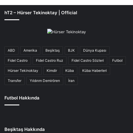
hT2 – Hürser Tekinoktay | Official
ABD
Amerika
Beşiktaş
BJK
Dünya Kupası
Fidel Castro
Fidel Castro Ruz
Fidel Castro Sözleri
Futbol
Hürser Tekinoktay
Kimdir
Küba
Küba Haberleri
Transfer
Yıldırım Demirören
İran
Futbol Hakkında
Beşiktaş Hakkında