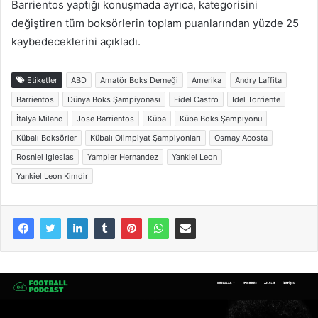
Barrientos yaptığı konuşmada ayrıca, kategorisini
değiştiren tüm boksörlerin toplam puanlarından yüzde 25
kaybedeceklerini açıkladı.
Etiketler
ABD
Amatör Boks Derneği
Amerika
Andry Laffita
Barrientos
Dünya Boks Şampiyonası
Fidel Castro
Idel Torriente
İtalya Milano
Jose Barrientos
Küba
Küba Boks Şampiyonu
Kübalı Boksörler
Kübalı Olimpiyat Şampiyonları
Osmay Acosta
Rosniel Iglesias
Yampier Hernandez
Yankiel Leon
Yankiel Leon Kimdir