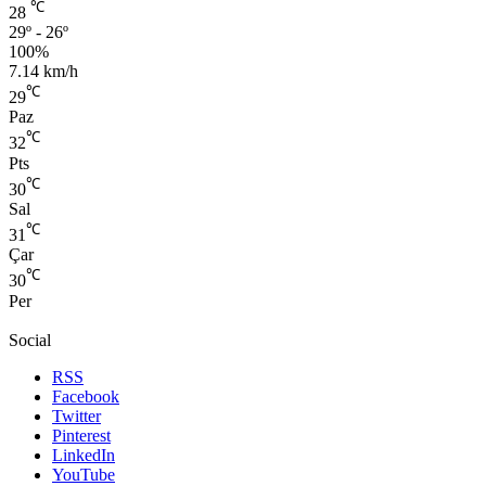
℃
28
29º - 26º
100%
7.14 km/h
℃
29
Paz
℃
32
Pts
℃
30
Sal
℃
31
Çar
℃
30
Per
Social
RSS
Facebook
Twitter
Pinterest
LinkedIn
YouTube