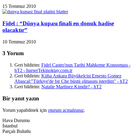
15 Temmuz 2010
Fidel : “Dünya kupası finali en donuk hadise
olacaktır”
10 Temmuz 2010
3 Yorum
Geri bildirim:
Fidel Castro'nun Tarihi Mahkeme Konuşması -
hT2 - hurserTekinoktay.com.tr
Geri bildirim:
Küba Ankara Büyükelçisi Ernesto Gomez
Abascal:"Türkiye'de bir Che büstü olmasını isterdim" - hT2
Geri bildirim:
Natalie Martinez Kimdir? - hT2
Bir yanıt yazın
Yorum yapabilmek için
oturum açmalısınız
.
Hava Durumu
İstanbul
Parçalı Bulutlu