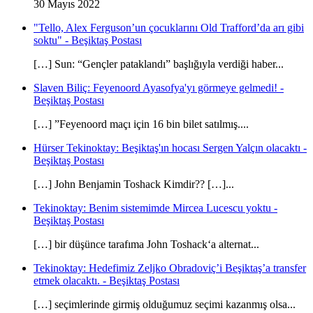
30 Mayıs 2022
"Tello, Alex Ferguson’un çocuklarını Old Trafford’da arı gibi
soktu" - Beşiktaş Postası
[…] Sun: “Gençler pataklandı” başlığıyla verdiği haber...
Slaven Biliç: Feyenoord Ayasofya'yı görmeye gelmedi! -
Beşiktaş Postası
[…] ”Feyenoord maçı için 16 bin bilet satılmış....
Hürser Tekinoktay: Beşiktaş'ın hocası Sergen Yalçın olacaktı -
Beşiktaş Postası
[…] John Benjamin Toshack Kimdir?? […]...
Tekinoktay: Benim sistemimde Mircea Lucescu yoktu -
Beşiktaş Postası
[…] bir düşünce tarafıma John Toshack‘a alternat...
Tekinoktay: Hedefimiz Zeljko Obradoviç’i Beşiktaş’a transfer
etmek olacaktı. - Beşiktaş Postası
[…] seçimlerinde girmiş olduğumuz seçimi kazanmış olsa...