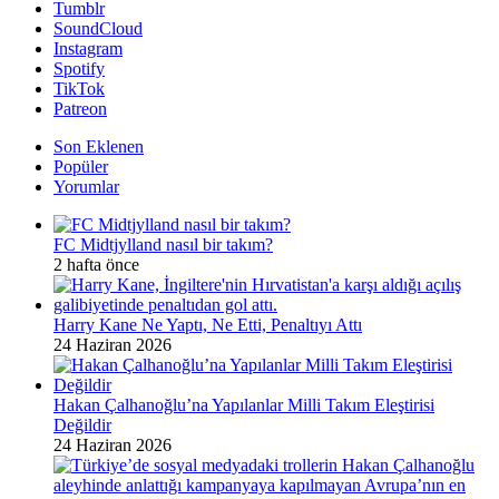
Tumblr
SoundCloud
Instagram
Spotify
TikTok
Patreon
Son Eklenen
Popüler
Yorumlar
FC Midtjylland nasıl bir takım?
2 hafta önce
Harry Kane Ne Yaptı, Ne Etti, Penaltıyı Attı
24 Haziran 2026
Hakan Çalhanoğlu’na Yapılanlar Milli Takım Eleştirisi
Değildir
24 Haziran 2026