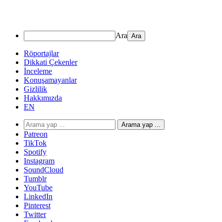
Ara
Röportajlar
Dikkati Çekenler
İnceleme
Konuşamayanlar
Gizlilik
Hakkımızda
EN
Arama yap ...
Patreon
TikTok
Spotify
Instagram
SoundCloud
Tumblr
YouTube
LinkedIn
Pinterest
Twitter