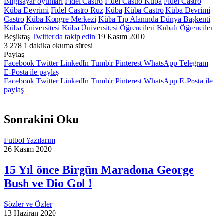
Bilgisayar oyunları
Fidel Castro
Fidel Castro Küba
Fidel Castro
Küba Devrimi
Fidel Castro Ruz
Küba
Küba Castro
Küba Devrimi
Castro
Küba Kongre Merkezi
Küba Tıp Alanında Dünya Başkenti
Küba Üniversitesi
Küba Üniversitesi Öğrencileri
Kübalı Öğrenciler
Beşiktaş
Twitter'da takip edin
19 Kasım 2010
3
278
1 dakika okuma süresi
Paylaş
Facebook
Twitter
LinkedIn
Tumblr
Pinterest
WhatsApp
Telegram
E-Posta ile paylaş
Facebook
Twitter
LinkedIn
Tumblr
Pinterest
WhatsApp
E-Posta ile
paylaş
Sonrakini Oku
Futbol Yazılarım
26 Kasım 2020
15 Yıl önce Birgün Maradona George
Bush ve Dio Gol !
Sözler ve Özler
13 Haziran 2020