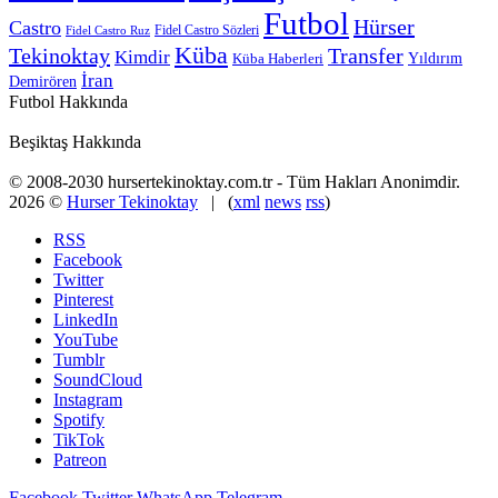
Futbol
Hürser
Castro
Fidel Castro Sözleri
Fidel Castro Ruz
Küba
Tekinoktay
Transfer
Kimdir
Yıldırım
Küba Haberleri
İran
Demirören
Futbol Hakkında
Beşiktaş Hakkında
© 2008-2030 hursertekinoktay.com.tr - Tüm Hakları Anonimdir.
2026 ©
Hurser Tekinoktay
| (
xml
news
rss
)
RSS
Facebook
Twitter
Pinterest
LinkedIn
YouTube
Tumblr
SoundCloud
Instagram
Spotify
TikTok
Patreon
Facebook
Twitter
WhatsApp
Telegram