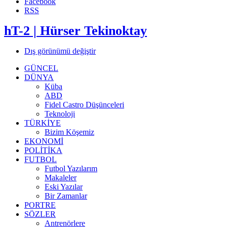
Facebook
RSS
hT-2 | Hürser Tekinoktay
Dış görünümü değiştir
GÜNCEL
DÜNYA
Küba
ABD
Fidel Castro Düşünceleri
Teknoloji
TÜRKİYE
Bizim Köşemiz
EKONOMİ
POLİTİKA
FUTBOL
Futbol Yazılarım
Makaleler
Eski Yazılar
Bir Zamanlar
PORTRE
SÖZLER
Antrenörlere