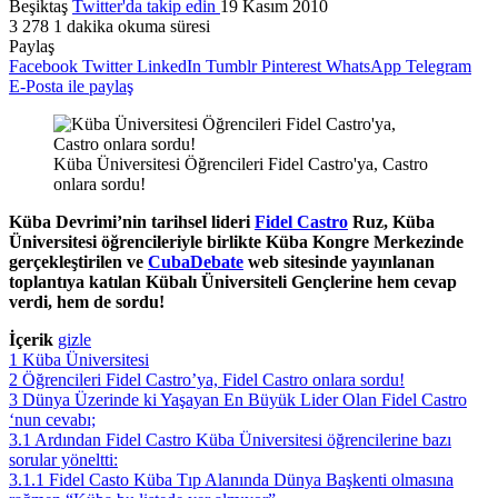
Beşiktaş
Twitter'da takip edin
19 Kasım 2010
3
278
1 dakika okuma süresi
Paylaş
Facebook
Twitter
LinkedIn
Tumblr
Pinterest
WhatsApp
Telegram
E-Posta ile paylaş
Küba Üniversitesi Öğrencileri Fidel Castro'ya, Castro
onlara sordu!
Küba Devrimi’nin tarihsel lideri
Fidel Castro
Ruz, Küba
Üniversitesi öğrencileriyle birlikte Küba Kongre Merkezinde
gerçekleştirilen ve
CubaDebate
web sitesinde yayınlanan
toplantıya katılan Kübalı Üniversiteli Gençlerine hem cevap
verdi, hem de sordu!
İçerik
gizle
1
Küba Üniversitesi
2
Öğrencileri Fidel Castro’ya, Fidel Castro onlara sordu!
3
Dünya Üzerinde ki Yaşayan En Büyük Lider Olan Fidel Castro
‘nun cevabı;
3.1
Ardından Fidel Castro Küba Üniversitesi öğrencilerine bazı
sorular yöneltti:
3.1.1
Fidel Casto Küba Tıp Alanında Dünya Başkenti olmasına