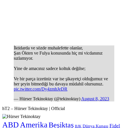
İktidarda ve sözde muhalefette olanlar,
Şan Ökten ve Fulya konusunda hiç mi vicdanınız
sızlamıyor.
Yine de amacınız sadece koltuk değilse;
Ve bir parça izzetiniz var ise şikayetçi olduğumuz ve
her şeyin bitmediği bu davaya müdahil olursunuz.
pic.twitter.com/Dy4zmhJeDR
— Hürser Tekinoktay (@tekinoktay)
August 8, 2023
hT2 – Hürser Tekinoktay | Official
ABD
Amerika
Beşiktaş
Fidel
Dünya Kupası
BJK