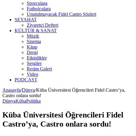
Sporculara
Futbolculara
Unutulmayacak Fidel Castro Sözleri
SEYAHAT
Ziyaretçi Defteri
KÜLTÜR & SANAT
Müzik
Sinema
Kitap
Dergi
Etkinlikler
Sergiler
Resim Galeri
Video
PODCAST
Anasayfa
/
Dünya
/
Küba Üniversitesi Öğrencileri Fidel Castro’ya,
Castro onlara sordu!
Dünya
Küba
Politika
Küba Üniversitesi Öğrencileri Fidel
Castro’ya, Castro onlara sordu!