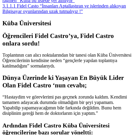
rağmen “Küba bu listede yer almıyor”
3.1.1.1
Fidel Casto “İnsanları Aptallaştıran ve işlerinden alıkoyan
Bilgisayar oyunlarından uzak tutmalıyız !”
Küba Üniversitesi
Öğrencileri Fidel Castro’ya, Fidel Castro
onlara sordu!
Toplantının can alıcı noktalarından bir tanesi olan Küba Üniversitesi
Öğrencilerinin kendisine neden “gençlerle yapılan toplantıya
katılmadığını” sormalarıydı.
Dünya Üzerinde ki Yaşayan En Büyük Lider
Olan Fidel Castro ‘nun cevabı;
“Hastaydim ve görevlerimi pas geçmek zorunda kaldım. Kendimi
tamamen adayacak durumda olmadığım bir şeyi yapamam.
Yapabilip yapamayacağımın bile farkında değildim. Bunu hem
disiplinim gereği hem de doktorlarım için yaptım.”
Ardından Fidel Castro Küba Üniversitesi
öğrencilerine bazı sorular yöneltti: