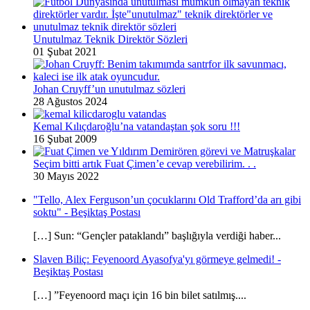
Unutulmaz Teknik Direktör Sözleri
01 Şubat 2021
Johan Cruyff’un unutulmaz sözleri
28 Ağustos 2024
Kemal Kılıçdaroğlu’na vatandaştan şok soru !!!
16 Şubat 2009
Seçim bitti artık Fuat Çimen’e cevap verebilirim. . .
30 Mayıs 2022
"Tello, Alex Ferguson’un çocuklarını Old Trafford’da arı gibi
soktu" - Beşiktaş Postası
[…] Sun: “Gençler pataklandı” başlığıyla verdiği haber...
Slaven Biliç: Feyenoord Ayasofya'yı görmeye gelmedi! -
Beşiktaş Postası
[…] ”Feyenoord maçı için 16 bin bilet satılmış....