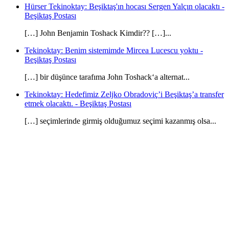
Hürser Tekinoktay: Beşiktaş'ın hocası Sergen Yalçın olacaktı -
Beşiktaş Postası
[…] John Benjamin Toshack Kimdir?? […]...
Tekinoktay: Benim sistemimde Mircea Lucescu yoktu -
Beşiktaş Postası
[…] bir düşünce tarafıma John Toshack‘a alternat...
Tekinoktay: Hedefimiz Zeljko Obradoviç’i Beşiktaş’a transfer
etmek olacaktı. - Beşiktaş Postası
[…] seçimlerinde girmiş olduğumuz seçimi kazanmış olsa...