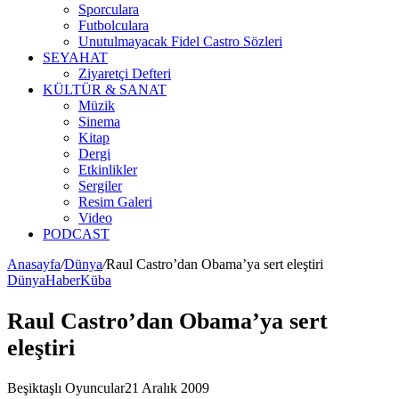
Sporculara
Futbolculara
Unutulmayacak Fidel Castro Sözleri
SEYAHAT
Ziyaretçi Defteri
KÜLTÜR & SANAT
Müzik
Sinema
Kitap
Dergi
Etkinlikler
Sergiler
Resim Galeri
Video
PODCAST
Anasayfa
/
Dünya
/
Raul Castro’dan Obama’ya sert eleştiri
Dünya
Haber
Küba
Raul Castro’dan Obama’ya sert
eleştiri
Beşiktaşlı Oyuncular
21 Aralık 2009