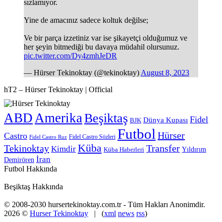
sızlamıyor.
Yine de amacınız sadece koltuk değilse;
Ve bir parça izzetiniz var ise şikayetçi olduğumuz ve
her şeyin bitmediği bu davaya müdahil olursunuz.
pic.twitter.com/Dy4zmhJeDR
— Hürser Tekinoktay (@tekinoktay)
August 8, 2023
hT2 – Hürser Tekinoktay | Official
ABD
Amerika
Beşiktaş
Fidel
Dünya Kupası
BJK
Futbol
Hürser
Castro
Fidel Castro Sözleri
Fidel Castro Ruz
Küba
Tekinoktay
Transfer
Kimdir
Yıldırım
Küba Haberleri
İran
Demirören
Futbol Hakkında
Beşiktaş Hakkında
© 2008-2030 hursertekinoktay.com.tr - Tüm Hakları Anonimdir.
2026 ©
Hurser Tekinoktay
| (
xml
news
rss
)