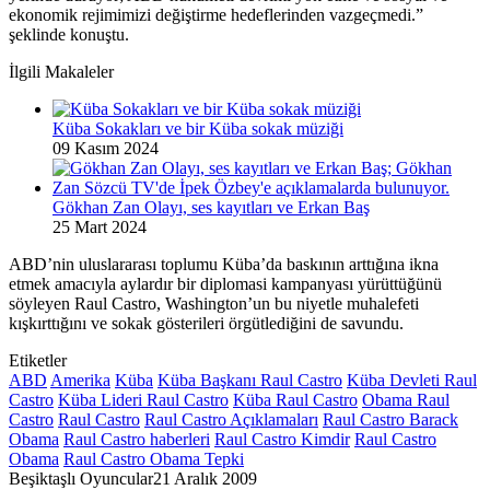
ekonomik rejimimizi değiştirme hedeflerinden vazgeçmedi.”
şeklinde konuştu.
İlgili Makaleler
Küba Sokakları ve bir Küba sokak müziği
09 Kasım 2024
Gökhan Zan Olayı, ses kayıtları ve Erkan Baş
25 Mart 2024
ABD’nin uluslararası toplumu Küba’da baskının arttığına ikna
etmek amacıyla aylardır bir diplomasi kampanyası yürüttüğünü
söyleyen Raul Castro, Washington’un bu niyetle muhalefeti
kışkırttığını ve sokak gösterileri örgütlediğini de savundu.
Etiketler
ABD
Amerika
Küba
Küba Başkanı Raul Castro
Küba Devleti Raul
Castro
Küba Lideri Raul Castro
Küba Raul Castro
Obama Raul
Castro
Raul Castro
Raul Castro Açıklamaları
Raul Castro Barack
Obama
Raul Castro haberleri
Raul Castro Kimdir
Raul Castro
Obama
Raul Castro Obama Tepki
Beşiktaşlı Oyuncular
21 Aralık 2009