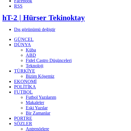
Facebook
RSS
hT-2 | Hürser Tekinoktay
Dış görünümü değiştir
GÜNCEL
DÜNYA
Küba
ABD
Fidel Castro Düşünceleri
Teknoloji
TÜRKİYE
Bizim Köşemiz
EKONOMİ
POLİTİKA
FUTBOL
Futbol Yazılarım
Makaleler
Eski Yazılar
Bir Zamanlar
PORTRE
SÖZLER
Antrenörlere