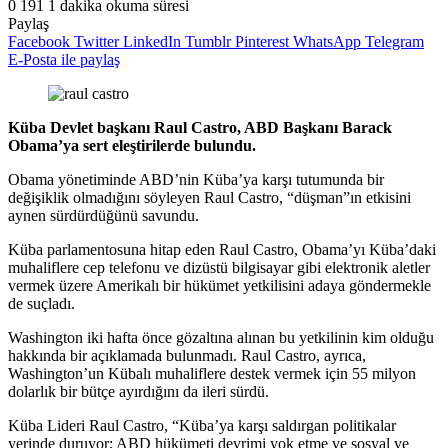
0
191
1 dakika okuma süresi
Paylaş
Facebook
Twitter
LinkedIn
Tumblr
Pinterest
WhatsApp
Telegram
E-Posta ile paylaş
Küba Devlet başkanı Raul Castro, ABD Başkanı Barack
Obama’ya sert eleştirilerde bulundu.
Obama yönetiminde ABD’nin Küba’ya karşı tutumunda bir
değişiklik olmadığını söyleyen Raul Castro, “düşman”ın etkisini
aynen sürdürdüğünü savundu.
Küba parlamentosuna hitap eden Raul Castro, Obama’yı Küba’daki
muhaliflere cep telefonu ve dizüstü bilgisayar gibi elektronik aletler
vermek üzere Amerikalı bir hükümet yetkilisini adaya göndermekle
de suçladı.
Washington iki hafta önce gözaltına alınan bu yetkilinin kim olduğu
hakkında bir açıklamada bulunmadı. Raul Castro, ayrıca,
Washington’un Kübalı muhaliflere destek vermek için 55 milyon
dolarlık bir bütçe ayırdığını da ileri sürdü.
Küba Lideri Raul Castro, “Küba’ya karşı saldırgan politikalar
yerinde duruyor; ABD hükümeti devrimi yok etme ve sosyal ve