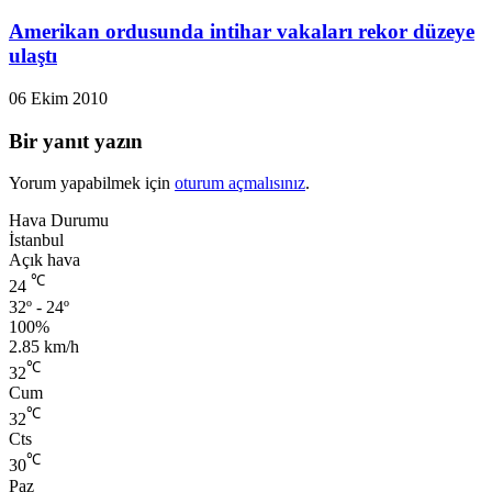
Amerikan ordusunda intihar vakaları rekor düzeye
ulaştı
06 Ekim 2010
Bir yanıt yazın
Yorum yapabilmek için
oturum açmalısınız
.
Hava Durumu
İstanbul
Açık hava
℃
24
32º - 24º
100%
2.85 km/h
℃
32
Cum
℃
32
Cts
℃
30
Paz