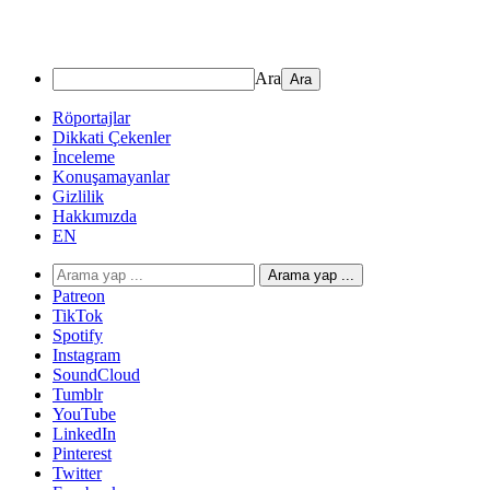
Ara
Röportajlar
Dikkati Çekenler
İnceleme
Konuşamayanlar
Gizlilik
Hakkımızda
EN
Arama yap ...
Patreon
TikTok
Spotify
Instagram
SoundCloud
Tumblr
YouTube
LinkedIn
Pinterest
Twitter