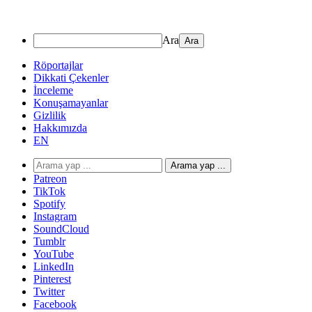
Ara
Röportajlar
Dikkati Çekenler
İnceleme
Konuşamayanlar
Gizlilik
Hakkımızda
EN
Arama yap ...
Patreon
TikTok
Spotify
Instagram
SoundCloud
Tumblr
YouTube
LinkedIn
Pinterest
Twitter
Facebook