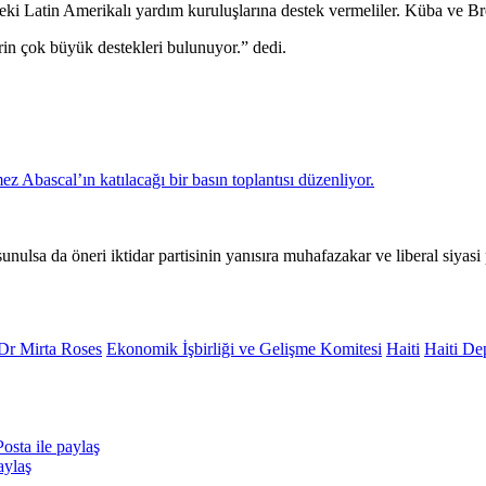
ki Latin Amerikalı yardım kuruluşlarına destek vermeliler. Küba ve Br
erin çok büyük destekleri bulunuyor.” dedi.
ulsa da öneri iktidar partisinin yanısıra muhafazakar ve liberal siyasi p
Dr Mirta Roses
Ekonomik İşbirliği ve Gelişme Komitesi
Haiti
Haiti De
osta ile paylaş
aylaş