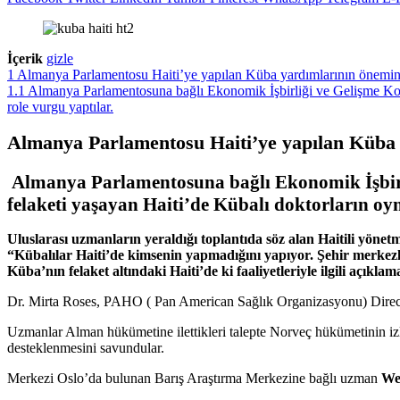
İçerik
gizle
1
Almanya Parlamentosu Haiti’ye yapılan Küba yardımlarının önemini
1.1
Almanya Parlamentosuna bağlı Ekonomik İşbirliği ve Gelişme Komi
role vurgu yaptılar.
Almanya Parlamentosu Haiti’ye yapılan Küba 
Almanya Parlamentosuna bağlı Ekonomik İşbirli
felaketi yaşayan Haiti’de Kübalı doktorların oyn
Uluslarası uzmanların yeraldığı toplantıda söz alan Haitili yöne
“Kübalılar Haiti’de kimsenin yapmadığını yapıyor. Şehir merkezl
Küba’nın felaket altındaki Haiti’de ki faaliyetleriyle ilgili açıkl
Dr. Mirta Roses, PAHO ( Pan American Sağlık Organizasyonu) Directo
Uzmanlar Alman hükümetine ilettikleri talepte Norveç hükümetinin izl
desteklenmesini savundular.
Merkezi Oslo’da bulunan Barış Araştırma Merkezine bağlı uzman
We