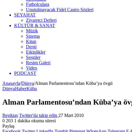
Futbolculara
Unutulmayacak Fidel Castro Sözleri
SEYAHAT
Ziyaretçi Defteri
KÜLTÜR & SANAT
Müzik
Sinema
Kitap
Dergi
Etkinlikler
Sergiler
Resim Galeri
Video
PODCAST
Anasayfa
/
Dünya
/
Alman Parlamentosu’ndan Küba’ya övgü
Dünya
Haber
Küba
Alman Parlamentosu’ndan Küba’ya öv
Beşiktaş
Twitter'da takip edin
27 Mart 2010
0
203
1 dakika okuma süresi
Paylaş
Facebook
Twitter
LinkedIn
Tumblr
Pinterest
WhatsApp
Telegram
E-P