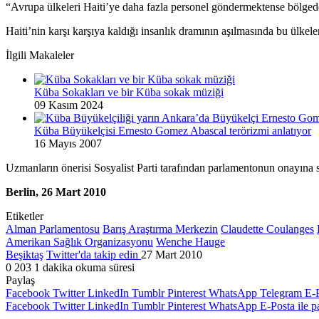
“Avrupa ülkeleri Haiti’ye daha fazla personel göndermektense bölgede
Haiti’nin karşı karşıya kaldığı insanlık dramının aşılmasında bu ülkel
İlgili Makaleler
Küba Sokakları ve bir Küba sokak müziği
09 Kasım 2024
Küba Büyükelçisi Ernesto Gomez Abascal terörizmi anlatıyor
16 Mayıs 2007
Uzmanların önerisi Sosyalist Parti tarafından parlamentonun onayına sun
Berlin, 26 Mart 2010
Etiketler
Alman Parlamentosu
Barış Araştırma Merkezin
Claudette Coulanges
Amerikan Sağlık Organizasyonu
Wenche Hauge
Beşiktaş
Twitter'da takip edin
27 Mart 2010
0
203
1 dakika okuma süresi
Paylaş
Facebook
Twitter
LinkedIn
Tumblr
Pinterest
WhatsApp
Telegram
E-P
Facebook
Twitter
LinkedIn
Tumblr
Pinterest
WhatsApp
E-Posta ile p