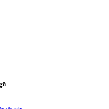
gü
osta ile paylaş