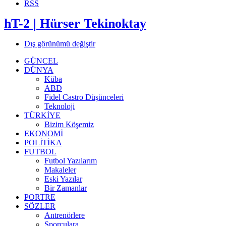
RSS
hT-2 | Hürser Tekinoktay
Dış görünümü değiştir
GÜNCEL
DÜNYA
Küba
ABD
Fidel Castro Düşünceleri
Teknoloji
TÜRKİYE
Bizim Köşemiz
EKONOMİ
POLİTİKA
FUTBOL
Futbol Yazılarım
Makaleler
Eski Yazılar
Bir Zamanlar
PORTRE
SÖZLER
Antrenörlere
Sporculara