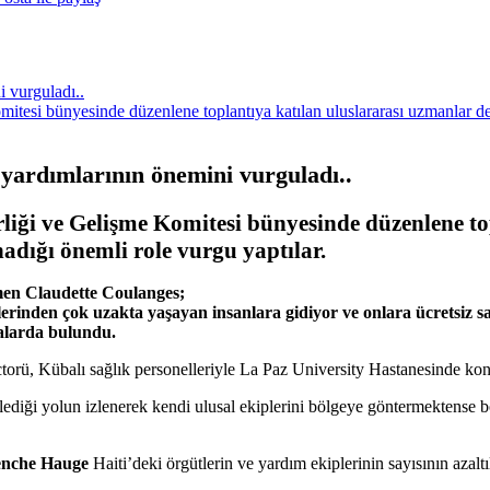
 vurguladı..
tesi bünyesinde düzenlene toplantıya katılan uluslararası uzmanlar de
yardımlarının önemini vurguladı..
ği ve Gelişme Komitesi bünyesinde düzenlene to
adığı önemli role vurgu yaptılar.
tmen Claudette Coulanges;
erinden çok uzakta yaşayan insanlara gidiyor ve onlara ücretsiz s
amalarda bulundu.
rü, Kübalı sağlık personelleriyle La Paz University Hastanesinde ko
ediği yolun izlenerek kendi ulusal ekiplerini bölgeye göntermektense b
nche Hauge
Haiti’deki örgütlerin ve yardım ekiplerinin sayısının azaltıl