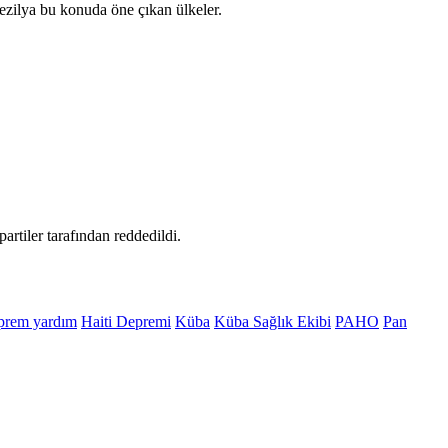
ezilya bu konuda öne çıkan ülkeler.
artiler tarafından reddedildi.
prem yardım
Haiti Depremi
Küba
Küba Sağlık Ekibi
PAHO
Pan