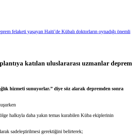
prem felaketi yaşayan Haiti’de Kübalı doktorların oynadığı önemli
plantıya katılan uluslararası uzmanlar deprem
ağlık hizmeti sunuyorlar.” diye söz alarak depremden sonra
nuşurken
ölge halkıyla daha yakın temas kurabilen Küba ekiplerinin
arak sadeleştirilmesi gerektiğini belirterek;