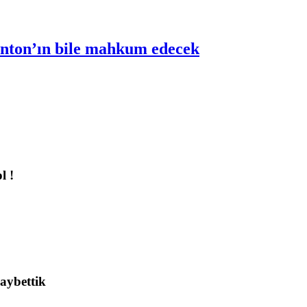
inton’ın bile mahkum edecek
l !
aybettik