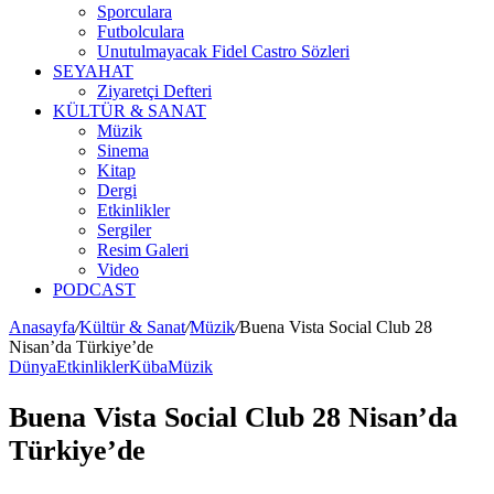
Sporculara
Futbolculara
Unutulmayacak Fidel Castro Sözleri
SEYAHAT
Ziyaretçi Defteri
KÜLTÜR & SANAT
Müzik
Sinema
Kitap
Dergi
Etkinlikler
Sergiler
Resim Galeri
Video
PODCAST
Anasayfa
/
Kültür & Sanat
/
Müzik
/
Buena Vista Social Club 28
Nisan’da Türkiye’de
Dünya
Etkinlikler
Küba
Müzik
Buena Vista Social Club 28 Nisan’da
Türkiye’de