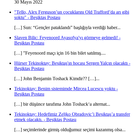
30 Mayıs 2022
"Tello, Alex Ferguson’un çocuklarını Old Trafford’da arı gibi
soktu" - Beşiktaş Postası
[…] Sun: “Gençler pataklandı” başlığıyla verdiği haber...
Slaven Biliç: Feyenoord Ayasofya'yı görmeye gelmedi! -
Beşiktaş Postası
[…] ”Feyenoord maçı için 16 bin bilet satılmış....
Hürser Tekinoktay: Beşiktaş'ın hocası Sergen Yalçın olacaktı -
Beşiktaş Postası
[…] John Benjamin Toshack Kimdir?? […]...
Tekinoktay: Benim sistemimde Mircea Lucescu yoktu -
Beşiktaş Postası
[…] bir düşünce tarafıma John Toshack‘a alternat...
Tekinoktay: Hedefimiz Zeljko Obradoviç’i Beşiktaş’a transfer
etmek olacaktı. - Beşiktaş Postası
[…] seçimlerinde girmiş olduğumuz seçimi kazanmış olsa...