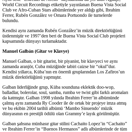
World Circuit Recordings etiketiyle yayınlanan Buena Vista Social
Club ve Afro-Cuban Stars albümlerinde yer aldığı gibi, Ibrahim
Ferrer, Rubén González ve Omara Portuondo ile turnelerde
bulundu.
Kendisi aynı zamanda Rubén González’in müzik direktörlüğünü
üstlenmiştir ve 1997’den beri de Buena Vista Social Club projeleri
kapsamında dünyayı turlamaktadır.
Manuel Galbán (Gitar ve Klavye)
Manuel Galban, o bir gitarist, bir piyanist, bir klavyeci ve aynı
zamanda aranjör, Cuba müziğinde tabiri caizse bir “okul”dur.
Kendisi yıllarca, Küba’nın en önemli gruplarından Los Zafiros’un
müzik direktörlüğünü yapmıştır.
Galban liderliğinde grup, Küba sounduna eklektik doo-wop,
balladlar, bolerolar, soul, samba, rumba ve twist gibi farklı aromaları
da katmıştır. Galban 1998 yılında Ibrahim Ferrer’in albümünde
çalmış aynı zamanda Ry Cooder ile de ortak bir projeye imza atmış
ve bu ekibin 2004 tarihli albümü ‘Mambo Sinuendo’ müzik
dünyasının en prestijli ödülü olan Grammy’e layık görülmüştür.
Galban şahsına münhasır gitar stilini Cachaito Lopez’in “Cachaito”
ve Ibrahim Ferrer’in “Buenos Hermanos” adlı albümlerinde de tüm