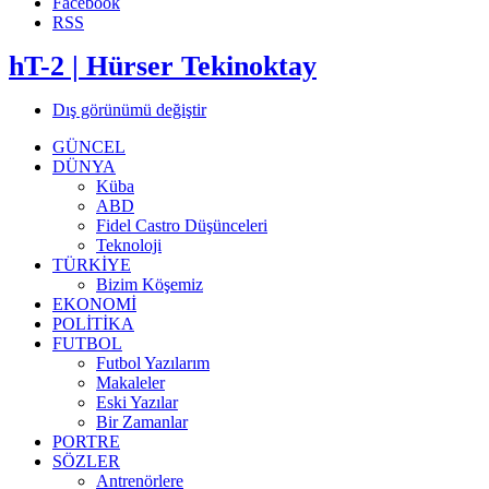
Facebook
RSS
hT-2 | Hürser Tekinoktay
Dış görünümü değiştir
GÜNCEL
DÜNYA
Küba
ABD
Fidel Castro Düşünceleri
Teknoloji
TÜRKİYE
Bizim Köşemiz
EKONOMİ
POLİTİKA
FUTBOL
Futbol Yazılarım
Makaleler
Eski Yazılar
Bir Zamanlar
PORTRE
SÖZLER
Antrenörlere