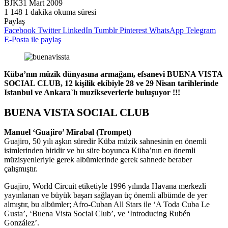
BJK
31 Mart 2009
1
148
1 dakika okuma süresi
Paylaş
Facebook
Twitter
LinkedIn
Tumblr
Pinterest
WhatsApp
Telegram
E-Posta ile paylaş
Küba’nın müzik dünyasına armağanı, efsanevi BUENA VISTA
SOCIAL CLUB, 12 kişilik ekibiyle 28 ve 29 Nisan tarihlerinde
Istanbul ve Ankara`lı muzikseverlerle buluşuyor !!!
BUENA VISTA SOCIAL CLUB
Manuel ‘Guajiro’ Mirabal (Trompet)
Guajiro, 50 yılı aşkın süredir Küba müzik sahnesinin en önemli
isimlerinden biridir ve bu süre boyunca Küba’nın en önemli
müzisyenleriyle gerek albümlerinde gerek sahnede beraber
çalışmıştır.
Guajiro, World Circuit etiketiyle 1996 yılında Havana merkezli
yayınlanan ve büyük başarı sağlayan üç önemli albümde de yer
almıştır, bu albümler; Afro-Cuban All Stars ile ‘A Toda Cuba Le
Gusta’, ‘Buena Vista Social Club’, ve ‘Introducing Rubén
González’.