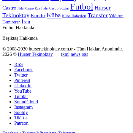
Futbol
Hürser
Castro
Fidel Castro Sözleri
Fidel Castro Ruz
Küba
Tekinoktay
Transfer
Kimdir
Yıldırım
Küba Haberleri
İran
Demirören
Futbol Hakkında
Beşiktaş Hakkında
© 2008-2030 hursertekinoktay.com.tr - Tüm Hakları Anonimdir.
2026 ©
Hurser Tekinoktay
| (
xml
news
rss
)
RSS
Facebook
Twitter
Pinterest
LinkedIn
YouTube
Tumblr
SoundCloud
Instagram
Spotify
TikTok
Patreon