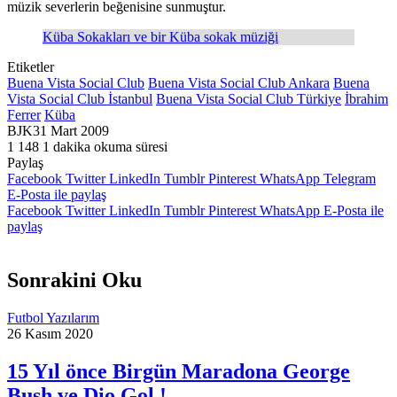
müzik severlerin beğenisine sunmuştur.
Küba Sokakları ve bir Küba sokak müziği
Etiketler
Buena Vista Social Club
Buena Vista Social Club Ankara
Buena
Vista Social Club İstanbul
Buena Vista Social Club Türkiye
İbrahim
Ferrer
Küba
BJK
31 Mart 2009
1
148
1 dakika okuma süresi
Paylaş
Facebook
Twitter
LinkedIn
Tumblr
Pinterest
WhatsApp
Telegram
E-Posta ile paylaş
Facebook
Twitter
LinkedIn
Tumblr
Pinterest
WhatsApp
E-Posta ile
paylaş
Sonrakini Oku
Futbol Yazılarım
26 Kasım 2020
15 Yıl önce Birgün Maradona George
Bush ve Dio Gol !