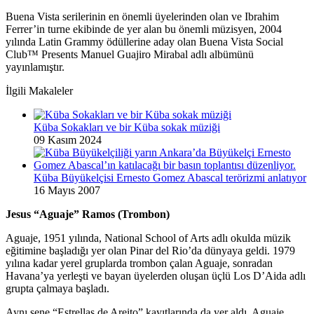
Buena Vista serilerinin en önemli üyelerinden olan ve Ibrahim
Ferrer’in turne ekibinde de yer alan bu önemli müzisyen, 2004
yılında Latin Grammy ödüllerine aday olan Buena Vista Social
Club™ Presents Manuel Guajiro Mirabal adlı albümünü
yayınlamıştır.
İlgili Makaleler
Küba Sokakları ve bir Küba sokak müziği
09 Kasım 2024
Küba Büyükelçisi Ernesto Gomez Abascal terörizmi anlatıyor
16 Mayıs 2007
Jesus “Aguaje” Ramos (Trombon)
Aguaje, 1951 yılında, National School of Arts adlı okulda müzik
eğitimine başladığı yer olan Pinar del Rio’da dünyaya geldi. 1979
yılına kadar yerel gruplarda trombon çalan Aguaje, sonradan
Havana’ya yerleşti ve bayan üyelerden oluşan üçlü Los D’Aida adlı
grupta çalmaya başladı.
Aynı sene “Estrellas de Areito” kayıtlarında da yer aldı. Aguaje,