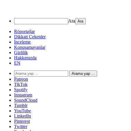
Ara
Röportajlar
Dikkati Çekenler
İnceleme
Konuşamayanlar
Gizlilik
Hakkımızda
EN
Arama yap ...
Patreon
TikTok
Spotify
Instagram
SoundCloud
Tumblr
YouTube
LinkedIn
Pinterest
Twitter