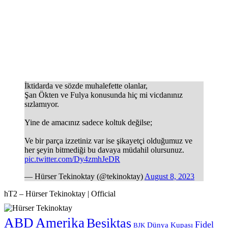
İktidarda ve sözde muhalefette olanlar,
Şan Ökten ve Fulya konusunda hiç mi vicdanınız
sızlamıyor.
Yine de amacınız sadece koltuk değilse;
Ve bir parça izzetiniz var ise şikayetçi olduğumuz ve
her şeyin bitmediği bu davaya müdahil olursunuz.
pic.twitter.com/Dy4zmhJeDR
— Hürser Tekinoktay (@tekinoktay)
August 8, 2023
hT2 – Hürser Tekinoktay | Official
ABD
Amerika
Beşiktaş
Fidel
Dünya Kupası
BJK