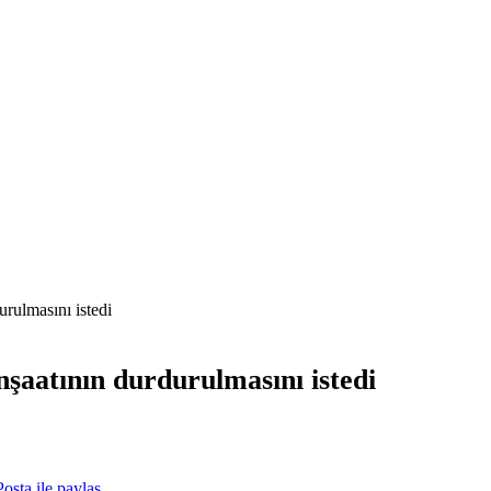
urulmasını istedi
nşaatının durdurulmasını istedi
osta ile paylaş