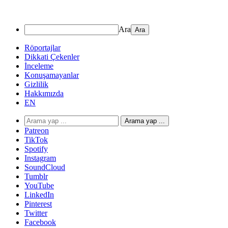
Ara
Röportajlar
Dikkati Çekenler
İnceleme
Konuşamayanlar
Gizlilik
Hakkımızda
EN
Arama yap ...
Patreon
TikTok
Spotify
Instagram
SoundCloud
Tumblr
YouTube
LinkedIn
Pinterest
Twitter
Facebook