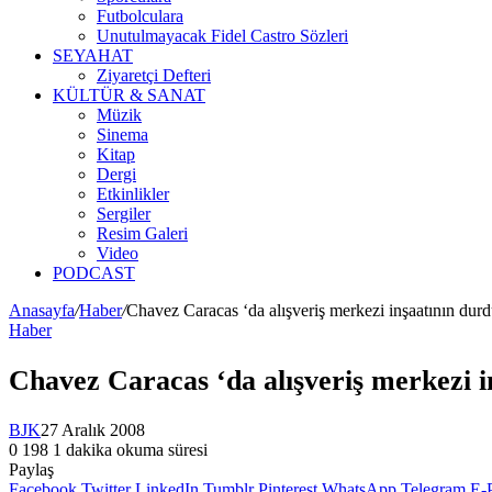
Futbolculara
Unutulmayacak Fidel Castro Sözleri
SEYAHAT
Ziyaretçi Defteri
KÜLTÜR & SANAT
Müzik
Sinema
Kitap
Dergi
Etkinlikler
Sergiler
Resim Galeri
Video
PODCAST
Anasayfa
/
Haber
/
Chavez Caracas ‘da alışveriş merkezi inşaatının durd
Haber
Chavez Caracas ‘da alışveriş merkezi i
BJK
27 Aralık 2008
0
198
1 dakika okuma süresi
Paylaş
Facebook
Twitter
LinkedIn
Tumblr
Pinterest
WhatsApp
Telegram
E-P