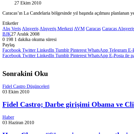
27 Ekim 2010
Caracas’ın La Candelaria bölgesinde yıl başında açılması planlanan y
Etiketler
Alış Veriş
Alışveriş
Alışveriş Merkezi
AVM
Caracas
Caracas Alışveri
BJK
27 Aralık 2008
0
198
1 dakika okuma süresi
Paylaş
Facebook
Twitter
LinkedIn
Tumblr
Pinterest
WhatsApp
Telegram
E-P
Facebook
Twitter
LinkedIn
Tumblr
Pinterest
WhatsApp
E-Posta ile p
Sonrakini Oku
Fidel Castro Düşünceleri
03 Ekim 2010
Fidel Castro; Darbe girişimi Obama ve Cl
Haber
03 Haziran 2010