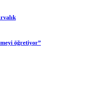
ırvalık
meyi öğretiyor”