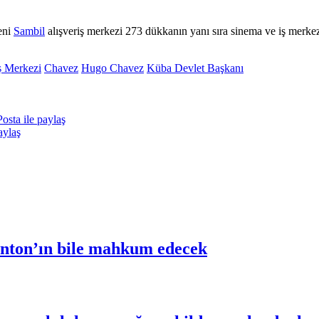
eni
Sambil
alışveriş merkezi 273 dükkanın yanı sıra sinema ve iş merkez
ş Merkezi
Chavez
Hugo Chavez
Küba Devlet Başkanı
osta ile paylaş
aylaş
inton’ın bile mahkum edecek