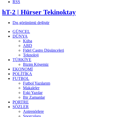
RSS
hT-2 | Hürser Tekinoktay
Dış görünümü değiştir
GÜNCEL
DÜNYA
Küba
ABD
Fidel Castro Düşünceleri
Teknoloji
TÜRKİYE
Bizim Köşemiz
EKONOMİ
POLİTİKA
FUTBOL
Futbol Yazılarım
Makaleler
Eski Yazılar
Bir Zamanlar
PORTRE
SÖZLER
Antrenörlere
Sporculara