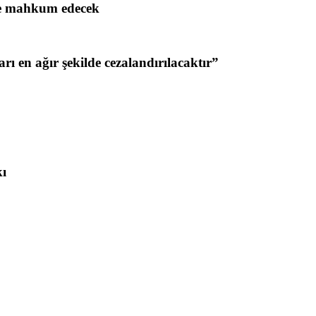
ile mahkum edecek
ı en ağır şekilde cezalandırılacaktır”
kı