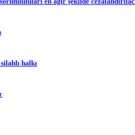
orumluluları en ağır şekilde cezalandırılac
m
ilahlı halkı
r