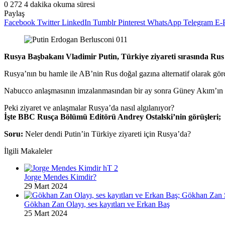
0
272
4 dakika okuma süresi
Paylaş
Facebook
Twitter
LinkedIn
Tumblr
Pinterest
WhatsApp
Telegram
E-P
Rusya Başbakanı Vladimir Putin, Türkiye ziyareti sırasında Rus 
Rusya’nın bu hamle ile AB’nin Rus doğal gazına alternatif olarak gö
Nabucco anlaşmasının imzalanmasından bir ay sonra Güney Akım’ın altı
Peki ziyaret ve anlaşmalar Rusya’da nasıl algılanıyor?
İşte BBC Rusça Bölümü Editörü Andrey Ostalski’nin görüşleri;
Soru:
Neler dendi Putin’in Türkiye ziyareti için Rusya’da?
İlgili Makaleler
Jorge Mendes Kimdir?
29 Mart 2024
Gökhan Zan Olayı, ses kayıtları ve Erkan Baş
25 Mart 2024