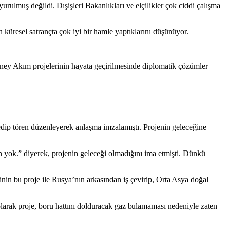
rulmuş değildi. Dışişleri Bakanlıkları ve elçilikler çok ciddi çalışma
 küresel satrançta çok iyi bir hamle yaptıklarını düşünüyor.
ey Akım projelerinin hayata geçirilmesinde diplomatik çözümler
dip tören düzenleyerek anlaşma imzalamıştı. Projenin geleceğine
 yok.” diyerek, projenin geleceği olmadığını ima etmişti. Dünkü
nin bu proje ile Rusya’nın arkasından iş çevirip, Orta Asya doğal
olarak proje, boru hattını dolduracak gaz bulamaması nedeniyle zaten