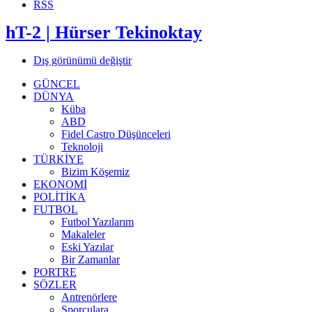
RSS
hT-2 | Hürser Tekinoktay
Dış görünümü değiştir
GÜNCEL
DÜNYA
Küba
ABD
Fidel Castro Düşünceleri
Teknoloji
TÜRKİYE
Bizim Köşemiz
EKONOMİ
POLİTİKA
FUTBOL
Futbol Yazılarım
Makaleler
Eski Yazılar
Bir Zamanlar
PORTRE
SÖZLER
Antrenörlere
Sporculara