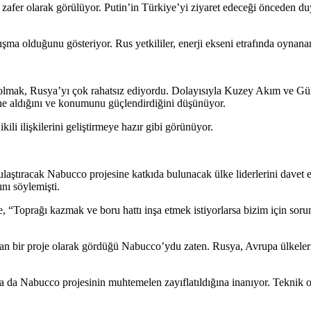
afer olarak görülüyor. Putin’in Türkiye’yi ziyaret edeceği önceden duyu
ışma olduğunu gösteriyor. Rus yetkililer, enerji ekseni etrafında oynanan
olmak, Rusya’yı çok rahatsız ediyordu. Dolayısıyla Kuzey Akım ve Gün
eline aldığını ve konumunu güçlendirdiğini düşünüyor.
ili ilişkilerini geliştirmeye hazır gibi görünüyor.
ştıracak Nabucco projesine katkıda bulunacak ülke liderlerini davet e
nı söylemişti.
“Toprağı kazmak ve boru hattı inşa etmek istiyorlarsa bizim için sorun
şman bir proje olarak gördüğü Nabucco’ydu zaten. Rusya, Avrupa ülkeleri
la da Nabucco projesinin muhtemelen zayıflatıldığına inanıyor. Teknik 