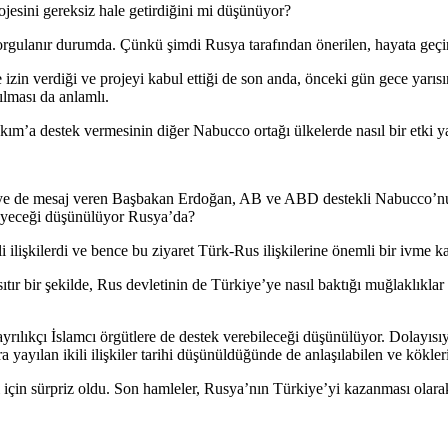
esini gereksiz hale getirdiğini mi düşünüyor?
sorgulanır durumda. Çünkü şimdi Rusya tarafından önerilen, hayata geçi
zin verdiği ve projeyi kabul ettiği de son anda, önceki gün gece yarıs
ılması da anlamlı.
m’a destek vermesinin diğer Nabucco ortağı ülkelerde nasıl bir etki ya
’ye de mesaj veren Başbakan Erdoğan, AB ve ABD destekli Nabucco’nun
tkileyeceği düşünülüyor Rusya’da?
 ilişkilerdi ve bence bu ziyaret Türk-Rus ilişkilerine önemli bir ivme k
bir şekilde, Rus devletinin de Türkiye’ye nasıl baktığı muğlaklıklar 
ılıkçı İslamcı örgütlere de destek verebileceği düşünülüyor. Dolayısıyl
yayılan ikili ilişkiler tarihi düşünüldüğünde de anlaşılabilen ve kökler
için sürpriz oldu. Son hamleler, Rusya’nın Türkiye’yi kazanması olarak