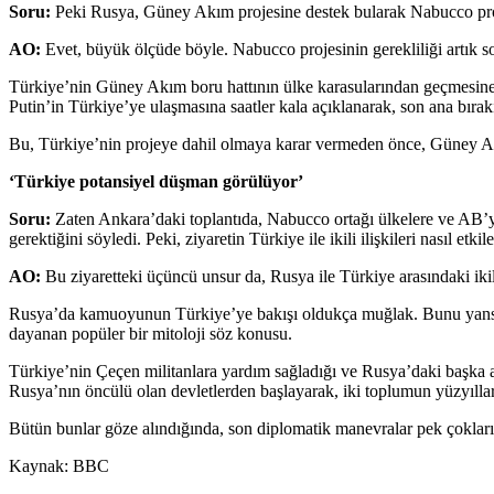
Soru:
Peki Rusya, Güney Akım projesine destek bularak Nabucco proj
AO:
Evet, büyük ölçüde böyle. Nabucco projesinin gerekliliği artık 
Türkiye’nin Güney Akım boru hattının ülke karasularından geçmesine i
Putin’in Türkiye’ye ulaşmasına saatler kala açıklanarak, son ana bırak
Bu, Türkiye’nin projeye dahil olmaya karar vermeden önce, Güney Akı
‘Türkiye potansiyel düşman görülüyor’
Soru:
Zaten Ankara’daki toplantıda, Nabucco ortağı ülkelere ve AB
gerektiğini söyledi. Peki, ziyaretin Türkiye ile ikili ilişkileri nasıl e
AO:
Bu ziyaretteki üçüncü unsur da, Rusya ile Türkiye arasındaki ikili
Rusya’da kamuoyunun Türkiye’ye bakışı oldukça muğlak. Bunu yansıtır 
dayanan popüler bir mitoloji söz konusu.
Türkiye’nin Çeçen militanlara yardım sağladığı ve Rusya’daki başka ayr
Rusya’nın öncülü olan devletlerden başlayarak, iki toplumun yüzyıllara 
Bütün bunlar göze alındığında, son diplomatik manevralar pek çokları 
Kaynak: BBC