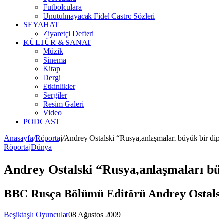
Futbolculara
Unutulmayacak Fidel Castro Sözleri
SEYAHAT
Ziyaretçi Defteri
KÜLTÜR & SANAT
Müzik
Sinema
Kitap
Dergi
Etkinlikler
Sergiler
Resim Galeri
Video
PODCAST
Anasayfa
/
Röportaj
/
Andrey Ostalski “Rusya,anlaşmaları büyük bir dip
Röportaj
Dünya
Andrey Ostalski “Rusya,anlaşmaları bü
BBC Rusça Bölümü Editörü Andrey Ostalsk
Beşiktaşlı Oyuncular
08 Ağustos 2009