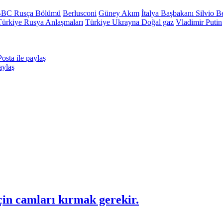
BC Rusça Bölümü
Berlusconi
Güney Akım
İtalya Başbakanı Silvio B
Türkiye Rusya Anlaşmaları
Türkiye Ukrayna Doğal gaz
Vladimir Putin
osta ile paylaş
aylaş
in camları kırmak gerekir.