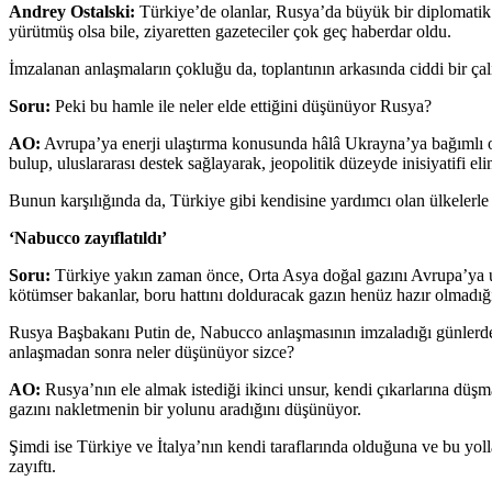
Andrey Ostalski:
Türkiye’de olanlar, Rusya’da büyük bir diplomatik z
yürütmüş olsa bile, ziyaretten gazeteciler çok geç haberdar oldu.
İmzalanan anlaşmaların çokluğu da, toplantının arkasında ciddi bir çal
Soru:
Peki bu hamle ile neler elde ettiğini düşünüyor Rusya?
AO:
Avrupa’ya enerji ulaştırma konusunda hâlâ Ukrayna’ya bağımlı 
bulup, uluslararası destek sağlayarak, jeopolitik düzeyde inisiyatifi 
Bunun karşılığında da, Türkiye gibi kendisine yardımcı olan ülkelerle ik
‘Nabucco zayıflatıldı’
Soru:
Türkiye yakın zaman önce, Orta Asya doğal gazını Avrupa’ya ula
kötümser bakanlar, boru hattını dolduracak gazın henüz hazır olmadığı
Rusya Başbakanı Putin de, Nabucco anlaşmasının imzaladığı günlerde, 
anlaşmadan sonra neler düşünüyor sizce?
AO:
Rusya’nın ele almak istediği ikinci unsur, kendi çıkarlarına dü
gazını nakletmenin bir yolunu aradığını düşünüyor.
Şimdi ise Türkiye ve İtalya’nın kendi taraflarında olduğuna ve bu yol
zayıftı.