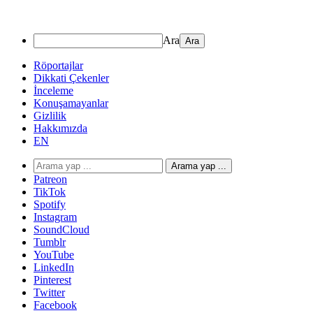
Ara
Röportajlar
Dikkati Çekenler
İnceleme
Konuşamayanlar
Gizlilik
Hakkımızda
EN
Arama yap ...
Patreon
TikTok
Spotify
Instagram
SoundCloud
Tumblr
YouTube
LinkedIn
Pinterest
Twitter
Facebook