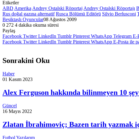
Etiketler
ABD
Amerika
Andrey Ostalski Röportaj
Andrey Ostalski Röportajı
B
Rus doğal gazına alternatif
Rusça Bölümü Editörü
Silvio Berlusconi
Beşiktaşlı Oyuncular
08 Ağustos 2009
0
272
4 dakika okuma süresi
Paylaş
Facebook
Twitter
LinkedIn
Tumblr
Pinterest
WhatsApp
Telegram
E-P
Facebook
Twitter
LinkedIn
Tumblr
Pinterest
WhatsApp
E-Posta ile p
Sonrakini Oku
Haber
01 Kasım 2023
Alex Ferguson hakkında bilinmeyen 10 şey
Güncel
16 Mayıs 2022
Zlatan İbrahimoviç; Bazen tarih yazmak iç
Futbol Yazılarım