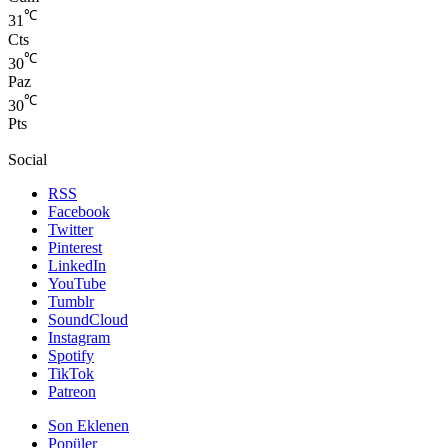
℃
31
Cts
℃
30
Paz
℃
30
Pts
Social
RSS
Facebook
Twitter
Pinterest
LinkedIn
YouTube
Tumblr
SoundCloud
Instagram
Spotify
TikTok
Patreon
Son Eklenen
Popüler