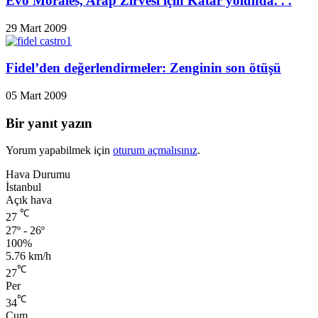
Evo Morales, Arap Zirvesi için Katar yolunda. . .
29 Mart 2009
Fidel’den değerlendirmeler: Zenginin son ötüşü
05 Mart 2009
Bir yanıt yazın
Yorum yapabilmek için
oturum açmalısınız
.
Hava Durumu
İstanbul
Açık hava
℃
27
27º - 26º
100%
5.76 km/h
℃
27
Per
℃
34
Cum