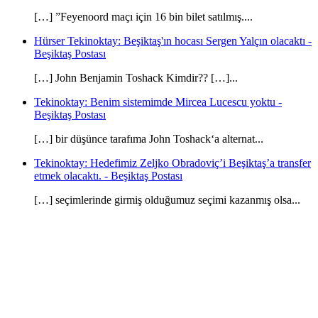
[…] ”Feyenoord maçı için 16 bin bilet satılmış....
Hürser Tekinoktay: Beşiktaş'ın hocası Sergen Yalçın olacaktı -
Beşiktaş Postası
[…] John Benjamin Toshack Kimdir?? […]...
Tekinoktay: Benim sistemimde Mircea Lucescu yoktu -
Beşiktaş Postası
[…] bir düşünce tarafıma John Toshack‘a alternat...
Tekinoktay: Hedefimiz Zeljko Obradoviç’i Beşiktaş’a transfer
etmek olacaktı. - Beşiktaş Postası
[…] seçimlerinde girmiş olduğumuz seçimi kazanmış olsa...