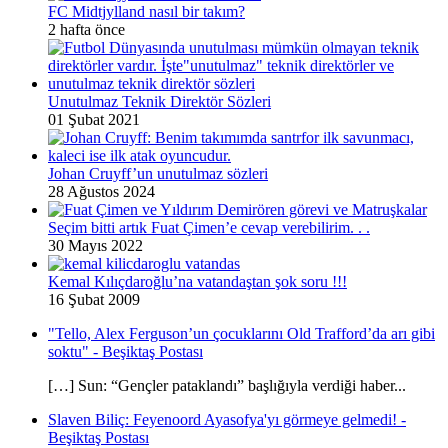
FC Midtjylland nasıl bir takım?
2 hafta önce
Unutulmaz Teknik Direktör Sözleri
01 Şubat 2021
Johan Cruyff’un unutulmaz sözleri
28 Ağustos 2024
Seçim bitti artık Fuat Çimen’e cevap verebilirim. . .
30 Mayıs 2022
Kemal Kılıçdaroğlu’na vatandaştan şok soru !!!
16 Şubat 2009
"Tello, Alex Ferguson’un çocuklarını Old Trafford’da arı gibi
soktu" - Beşiktaş Postası
[…] Sun: “Gençler pataklandı” başlığıyla verdiği haber...
Slaven Biliç: Feyenoord Ayasofya'yı görmeye gelmedi! -
Beşiktaş Postası