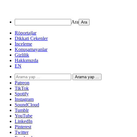
Ara
Röportajlar
Dikkati Çekenler
İnceleme
Konuşamayanlar
Gizlilik
Hakkımızda
EN
Arama yap ...
Patreon
TikTok
Spotify
Instagram
SoundCloud
Tumblr
YouTube
LinkedIn
Pinterest
Twitter