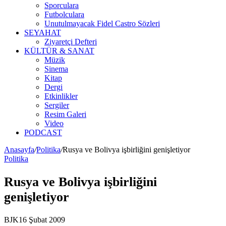
Sporculara
Futbolculara
Unutulmayacak Fidel Castro Sözleri
SEYAHAT
Ziyaretçi Defteri
KÜLTÜR & SANAT
Müzik
Sinema
Kitap
Dergi
Etkinlikler
Sergiler
Resim Galeri
Video
PODCAST
Anasayfa
/
Politika
/
Rusya ve Bolivya işbirliğini genişletiyor
Politika
Rusya ve Bolivya işbirliğini
genişletiyor
BJK
16 Şubat 2009