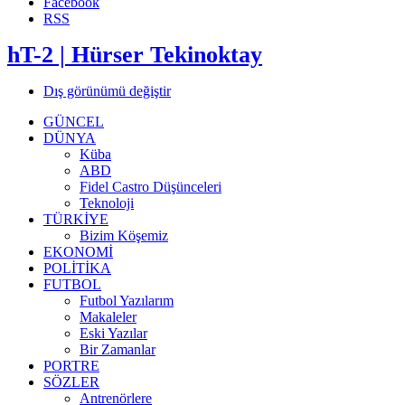
Facebook
RSS
hT-2 | Hürser Tekinoktay
Dış görünümü değiştir
GÜNCEL
DÜNYA
Küba
ABD
Fidel Castro Düşünceleri
Teknoloji
TÜRKİYE
Bizim Köşemiz
EKONOMİ
POLİTİKA
FUTBOL
Futbol Yazılarım
Makaleler
Eski Yazılar
Bir Zamanlar
PORTRE
SÖZLER
Antrenörlere