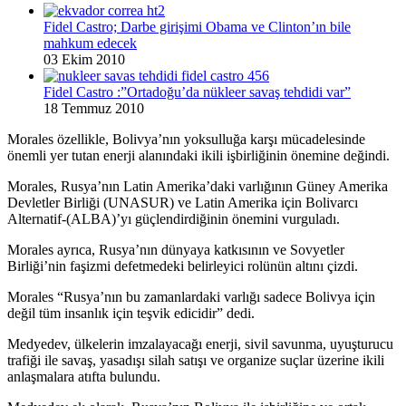
Fidel Castro; Darbe girişimi Obama ve Clinton’ın bile
mahkum edecek
03 Ekim 2010
Fidel Castro :”Ortadoğu’da nükleer savaş tehdidi var”
18 Temmuz 2010
Morales özellikle, Bolivya’nın yoksulluğa karşı mücadelesinde
önemli yer tutan enerji alanındaki ikili işbirliğinin önemine değindi.
Morales, Rusya’nın Latin Amerika’daki varlığının Güney Amerika
Devletler Birliği (UNASUR) ve Latin Amerika için Bolivarcı
Alternatif-(ALBA)’yı güçlendirdiğinin önemini vurguladı.
Morales ayrıca, Rusya’nın dünyaya katkısının ve Sovyetler
Birliği’nin faşizmi defetmedeki belirleyici rolünün altını çizdi.
Morales “Rusya’nın bu zamanlardaki varlığı sadece Bolivya için
değil tüm insanlık için teşvik edicidir” dedi.
Medyedev, ülkelerin imzalayacağı enerji, sivil savunma, uyuşturucu
trafiği ile savaş, yasadışı silah satışı ve organize suçlar üzerine ikili
anlaşmalara atıfta bulundu.