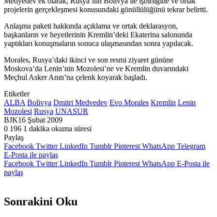
Medyedev ek olarak, Rusya’nın Bolivya ile işbirliğine ve ortak
projelerin gerçekleşmesi konusundaki gönüllülüğünü tekrar belirtti.
Anlaşma paketi hakkında açıklama ve ortak deklarasyon,
başkanların ve heyetlerinin Kremlin’deki Ekaterina salonunda
yaptıkları konuşmaların sonuca ulaşmasından sonra yapılacak.
Morales, Rusya’daki ikinci ve son resmi ziyaret gününe
Moskova’da Lenin’nin Mozolesi’ne ve Kremlin duvarındaki
Meçhul Asker Anıtı’na çelenk koyarak başladı.
Etiketler
ALBA
Bolivya
Dmitri Medvedev
Evo Morales
Kremlin
Lenin
Mozolesi
Rusya
UNASUR
BJK
16 Şubat 2009
0
196
1 dakika okuma süresi
Paylaş
Facebook
Twitter
LinkedIn
Tumblr
Pinterest
WhatsApp
Telegram
E-Posta ile paylaş
Facebook
Twitter
LinkedIn
Tumblr
Pinterest
WhatsApp
E-Posta ile
paylaş
Sonrakini Oku