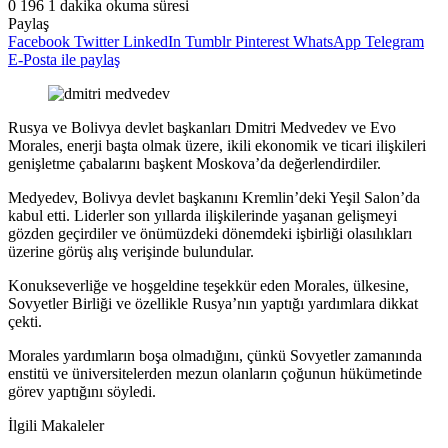
0
196
1 dakika okuma süresi
Paylaş
Facebook
Twitter
LinkedIn
Tumblr
Pinterest
WhatsApp
Telegram
E-Posta ile paylaş
Rusya ve Bolivya devlet başkanları Dmitri Medvedev ve Evo
Morales, enerji başta olmak üzere, ikili ekonomik ve ticari ilişkileri
genişletme çabalarını başkent Moskova’da değerlendirdiler.
Medyedev, Bolivya devlet başkanını Kremlin’deki Yeşil Salon’da
kabul etti. Liderler son yıllarda ilişkilerinde yaşanan gelişmeyi
gözden geçirdiler ve önümüzdeki dönemdeki işbirliği olasılıkları
üzerine görüş alış verişinde bulundular.
Konukseverliğe ve hoşgeldine teşekkür eden Morales, ülkesine,
Sovyetler Birliği ve özellikle Rusya’nın yaptığı yardımlara dikkat
çekti.
Morales yardımların boşa olmadığını, çünkü Sovyetler zamanında
enstitü ve üniversitelerden mezun olanların çoğunun hükümetinde
görev yaptığını söyledi.
İlgili Makaleler