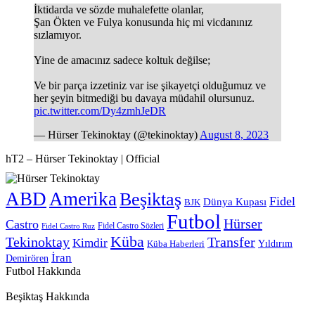
İktidarda ve sözde muhalefette olanlar,
Şan Ökten ve Fulya konusunda hiç mi vicdanınız
sızlamıyor.
Yine de amacınız sadece koltuk değilse;
Ve bir parça izzetiniz var ise şikayetçi olduğumuz ve
her şeyin bitmediği bu davaya müdahil olursunuz.
pic.twitter.com/Dy4zmhJeDR
— Hürser Tekinoktay (@tekinoktay)
August 8, 2023
hT2 – Hürser Tekinoktay | Official
ABD
Amerika
Beşiktaş
Fidel
Dünya Kupası
BJK
Futbol
Hürser
Castro
Fidel Castro Sözleri
Fidel Castro Ruz
Küba
Tekinoktay
Transfer
Kimdir
Yıldırım
Küba Haberleri
İran
Demirören
Futbol Hakkında
Beşiktaş Hakkında